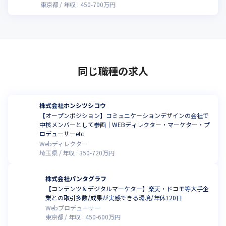
東京都
年収 :
450
-
700
万円
同じ職種の求人
株式会社ホンシツシコウ
【オープンポジション】コミュニケーションデザインの会社で
中核メンバーとして参画｜WEBディレクター・マーケター・プ
ロデューサーetc
Webディレクター
埼玉県
年収 :
350
-
720
万円
株式会社パンタグラフ
【コンテンツ＆デジタルマーケター】楽天・ドコモ等大手企
業との取引多数/成果が実感できる環境/年休120日
Webプロデューサー
東京都
年収 :
450
-
600
万円