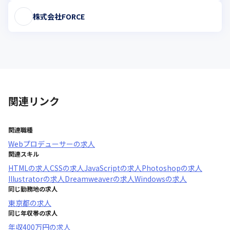
株式会社FORCE
関連リンク
関連職種
Webプロデューサー
の求人
関連スキル
HTML
の求人
CSS
の求人
JavaScript
の求人
Photoshop
の求人
Illustrator
の求人
Dreamweaver
の求人
Windows
の求人
同じ勤務地の求人
東京都
の求人
同じ年収帯の求人
年収
400万円
の求人