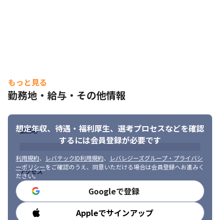
もっと見る
勤務地・給与・その他情報
想定年収、待遇・福利厚生、
選考プロセスなどを確認
勤務地
するには会員登録が必要です
利用規約
、
レバテックID利用規約
、
レバレジーズグループ・プライバシ
ーポリシー
をご確認のうえ、同意いただける場合は会員登録へお進みく
アクセス
ださい。
Googleで登録
Appleでサインアップ
勤務時間