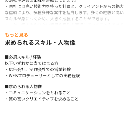
の退社や遅めの出社を経験しています。

・同社には高い技術力を持った社員と、クライアントからの絶大
な信頼により、多種多様な案件を担当します。多くの経験と高い
スキルが身につくため、大きく成長することができます。

・また、個人のやりたい業界や案件を獲得していくこともできる
ため、突出したスキルを身に着けることもできます。

もっと見る
・案件の獲得からクロージングまで担当することで、プロジェク
求められるスキル・人物像
トのすべての工程を学ぶことができます。

・プロジェクトの進め方は個人で決められるなど、裁量を持って
働くことができます。もちろん、フォローの体制もご用意できて
■必須スキル / 経験

います。
以下いずれかに当てはまる方

・広告会社、制作会社での営業経験

・WEBプロデューサーとしての実務経験
■求められる人物像

・コミュニケーションをとれること

・質の高いクリエイティブを求めること