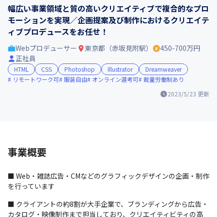
幅広い事業領域と質の高いクリエイティブで複合的なプロ
モーションを実現／企画提案及び制作におけるクリエイテ
ィブプロデュースをお任せ！
Webプロデューサー
東京都（赤坂見附駅）
450-700万円
正社員
HTML
CSS
Photoshop
Illustrator
Dreamweaver
リモートワーク可
服装自由
オンライン選考可
裁量労働制あり
2023/5/23
更新
事業概要
■ Web・雑誌広告・CMなどのグラフィックデザインの企画・制作
を行っています
■ クライアントの約8割が大手企業で、ブランディングから広告・
カタログ・映像制作まで担当しており、クリエイティビティの高