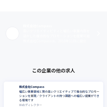
株式会社Compass
高いクリエイティビティと幅広い事業内容を
活かした複合的なプロモーションを提案可能
株式会社Compassは、2010年11月に設立さ
れた、クライアントと消費者のコミュニケー
ションをテーマとしたデザイン・･･･
この企業の他の求人
株式会社Compass
幅広い事業領域と質の高いクリエイティブで複合的なプロモー
ションを実現／クライアントの持つ課題への幅広い提案ができ
る環境です
Webディレクター