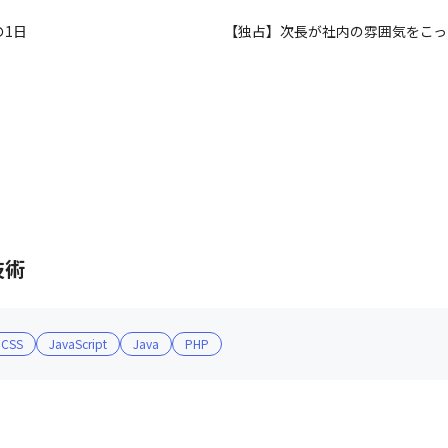
の1日
【独占】次長が社内の雰囲気をこっ
技術
CSS
JavaScript
Java
PHP