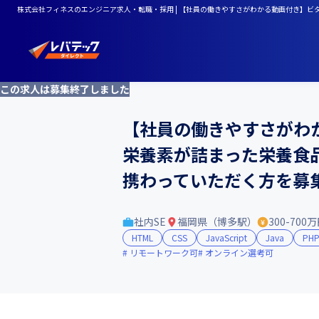
株式会社フィネスのエンジニア求人・転職・採用 | 【社員の働きやすさがわかる動画付き】
この求人は募集終了しました
【社員の働きやすさがわ
栄養素が詰まった栄養食
携わっていただく方を募
社内SE
福岡県（博多駅）
300-700
HTML
CSS
JavaScript
Java
PH
リモートワーク可
オンライン選考可