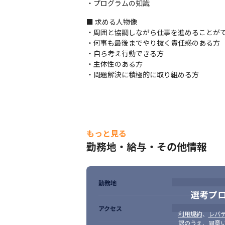
・プログラムの知識
■ 求める人物像

・周囲と協調しながら仕事を進めることがで
・何事も最後までやり抜く責任感のある方

・自ら考え行動できる方

・主体性のある方

・問題解決に積極的に取り組める方
もっと見る
勤務地・給与・その他情報
勤務地
選考プ
アクセス
利用規約
、
レバテ
認のうえ、同意