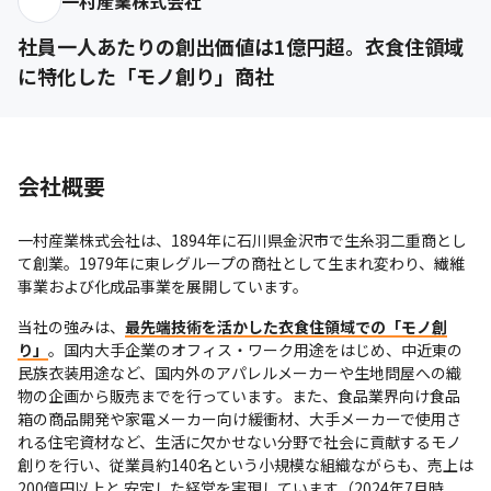
一村産業株式会社
社員一人あたりの創出価値は1億円超。衣食住領域
に特化した「モノ創り」商社
会社概要
一村産業株式会社は、1894年に石川県金沢市で生糸羽二重商とし
て創業。1979年に東レグループの商社として生まれ変わり、繊維
事業および化成品事業を展開しています。
当社の強みは、
最先端技術を活かした衣食住領域での「モノ創
り」
。国内大手企業のオフィス・ワーク用途をはじめ、中近東の
民族衣装用途など、国内外のアパレルメーカーや生地問屋への織
物の企画から販売までを行っています。また、食品業界向け食品
箱の商品開発や家電メーカー向け緩衝材、大手メーカーで使用さ
れる住宅資材など、生活に欠かせない分野で社会に貢献するモノ
創りを行い、従業員約140名という小規模な組織ながらも、売上は
200億円以上と 安定した経営を実現しています（2024年7月時