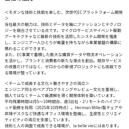
＜モダンな技術と挑戦を楽しむ、次世代ECプラットフォーム開発
＞

当社最大の魅力は、技術とデータを軸にファッションとテクノロ
ジーを融合させている点です。マイクロサービスやイベント駆動
アーキテクチャなど最新の技術を活用したシステム開発を推進
し、エンジニア一人ひとりが裁量を持ちながら事業基盤の構築に
携わることができます。

また、EC事業で蓄積した膨大な購買データや物流オペレーション
を活かし、ブランドと消費者の新たな接点を創出。既存サービス
の改善だけではなく、ゼロからの新規プロジェクトにも挑戦でき
る環境が整っています。
＜チームで成長する文化×働きやすさの両立＞

エンジニア同士のペアプログラミングやレビュー文化を重視し、
個人ではなくチームで最適解を導く開発体制を築いています。

平均残業時間は月5〜10時間台、週3出社・2リモートのハイブリ
ッド勤務を採用（2025年10月時点）。Herman Miller製チェアや
昇降デスクなど快適なオフィス環境を整備し、生産性とクリエイ
ティビティの両立を支援しています。

技術と人の両面で成長できる環境が、la belle vieにはあります。