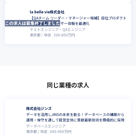
la belle vie株式会社
【QAチーム リーダー・マネージャー候補】自社プロダクト
この求人は募集終了しました
こ
の品質を担保/ユーザー体験を最適化
テストエンジニア・QAエンジニア
東京都
年収 :
500
-
800
万円
同じ業種の求人
株式会社ジンズ
データを活用しJINSの未来を創る！データベースの構築から
運用・保守を通して経営全体に貢献最新技術を積極的に採用
データベースエンジニア
東京都
年収 :
600
-
900
万円