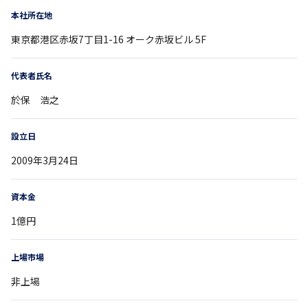
本社所在地
東京都
港区赤坂7丁目1-16
オーク赤坂ビル 5F
代表者氏名
於保 浩之
設立日
2009年3月24日
資本金
1億円
上場市場
非上場