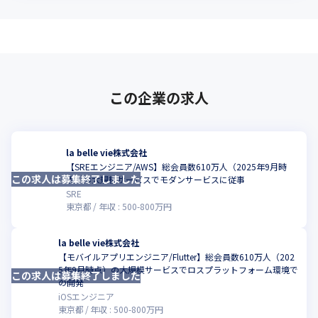
この企業の求人
la belle vie株式会社
【SREエンジニア/AWS】総会員数610万人（2025年9月時
この求人は募集終了しました
こ
点）の大規模サービスでモダンサービスに従事
SRE
東京都
年収 :
500
-
800
万円
la belle vie株式会社
【モバイルアプリエンジニア/Flutter】総会員数610万人（202
5年9月時点）の大規模サービスでロスプラットフォーム環境で
この求人は募集終了しました
こ
の開発
iOSエンジニア
東京都
年収 :
500
-
800
万円