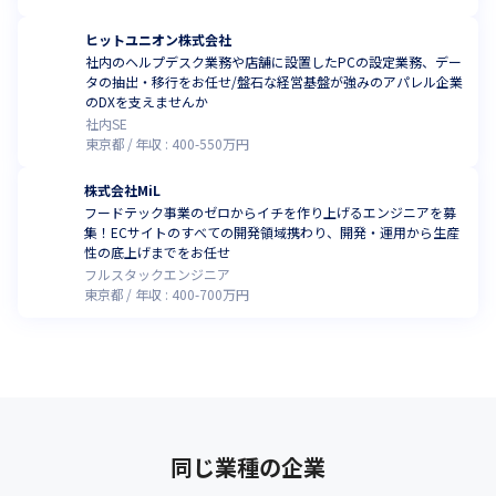
ヒットユニオン株式会社
社内のヘルプデスク業務や店舗に設置したPCの設定業務、デー
タの抽出・移行をお任せ/盤石な経営基盤が強みのアパレル企業
のDXを支えませんか
社内SE
東京都
年収 :
400
-
550
万円
株式会社MiL
フードテック事業のゼロからイチを作り上げるエンジニアを募
集！ECサイトのすべての開発領域携わり、開発・運用から生産
性の底上げまでをお任せ
フルスタックエンジニア
東京都
年収 :
400
-
700
万円
同じ業種の企業