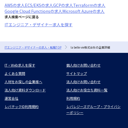
AWS
の求人
ECS/EKS
の求人
GCP
の求人
Terraform
の求人
Google Cloud Functions
の求人
Microsoft Azure
の求人
求人検索ページに戻る
ITエンジニア・デザイナー求人を探す
ITエンジニア・デザイナーの求人・転職TOP
la belle vie株式会社の企業詳細
IT・Web求人を探す
個人向けお問い合わせ
よくある質問
サイトマップ
人材をお探しの企業様へ
法人向けお問い合わせ
法人向け資料ダウンロード
法人向けお役立ち資料一覧
運営会社
利用規約
レバテックID利用規約
レバレジーズグループ・プライバシ
ーポリシー