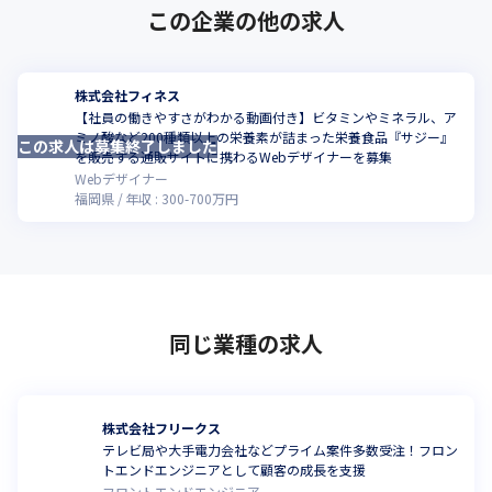
この企業の他の求人
株式会社フィネス
【社員の働きやすさがわかる動画付き】ビタミンやミネラル、ア
ミノ酸など200種類以上の栄養素が詰まった栄養食品『サジー』
この求人は募集終了しました
を販売する通販サイトに携わるWebデザイナーを募集
Webデザイナー
福岡県
年収 :
300
-
700
万円
同じ業種の求人
株式会社フリークス
テレビ局や大手電力会社などプライム案件多数受注！フロン
トエンドエンジニアとして顧客の成長を支援
フロントエンドエンジニア