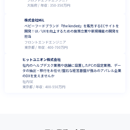
大阪府
年収 :
350
-
350
万円
株式会社MiL
ベビーフードブランド『the kindest』を販売するECサイトを
開発！UI／UXを向上するための施策立案や新規機能の開発を
担当
フロントエンドエンジニア
東京都
年収 :
400
-
700
万円
ヒットユニオン株式会社
社内のヘルプデスク業務や店舗に設置したPCの設定業務、デー
タの抽出・移行をお任せ/盤石な経営基盤が強みのアパレル企業
のDXを支えませんか
社内SE
東京都
年収 :
400
-
550
万円