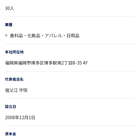
30
人
業種
食料品・化粧品・アパレル・日用品
本社所在地
福岡県
福岡市博多区博多駅南2丁目8-35 4F
代表者氏名
祖父江 守恒
設立日
2008年12月1日
資本金