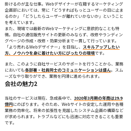
掛けるのが主な仕事。Webデザイナーが在籍するマーケティング
企画部においては、常に「どうすればもっとユーザーの目に止ま
るのか」「どうしたらユーザーが離れていかないか」ということ
を考えています。

また、現場では最新のWebマーケティングに意欲的なことも特
徴。自社の通信販売サイトの更新のみならず、改修やランディン
グページの作成・改修・効果分析まで一貫して行っています。
「より売れるWebデザイナー」を目指し、
スキルアップしたい
方、ノウハウを身に着けたい方にぴったりの環境
です。
また、このように自社サービスのサポートを行うことから、業務
においても
各部署・社員同士のコミュニケーションは盛ん
。スム
ーズなやり取りができ、業務を円滑に進められます。
会社の魅力2
当社のサービスは現在、急成長中で、
2020年3月期の年商は29.9
億円
にのぼります。そのため、Webサイトの安定した運用や各種
業務の効率化、将来の拡張性を見越したシステム企画の構築など
が求められます。トラブルなどにも迅速に対応できることも重要
です。