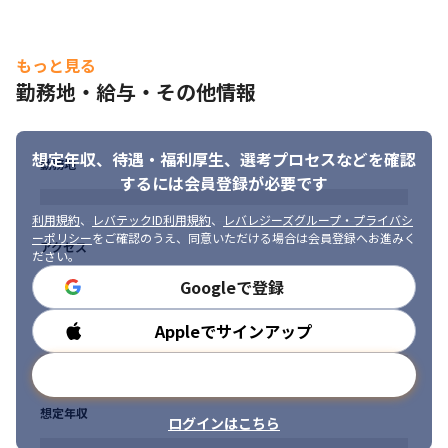
もっと見る
勤務地・給与・その他情報
大学発のベンチャー企業です。
想定年収、待遇・福利厚生、
選考プロセスなどを確認
勤務地
するには会員登録が必要です
利用規約
、
レバテックID利用規約
、
レバレジーズグループ・プライバシ
ーポリシー
をご確認のうえ、同意いただける場合は会員登録へお進みく
アクセス
ださい。
Googleで登録
Appleでサインアップ
勤務時間
メールアドレスで登録
想定年収
ログインはこちら