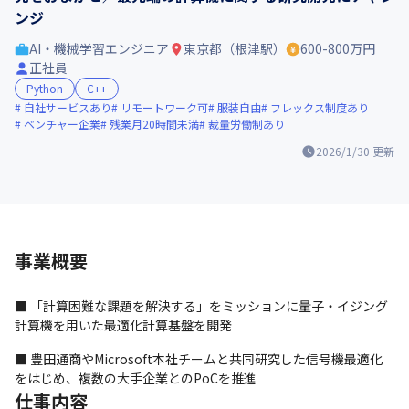
ンジ
AI・機械学習エンジニア
東京都（根津駅）
600-800万円
正社員
Python
C++
自社サービスあり
リモートワーク可
服装自由
フレックス制度あり
ベンチャー企業
残業月20時間未満
裁量労働制あり
2026/1/30
更新
事業概要
■ 「計算困難な課題を解決する」をミッションに量子・イジング
計算機を用いた最適化計算基盤を開発
■ 豊田通商やMicrosoft本社チームと共同研究した信号機最適化
をはじめ、複数の大手企業とのPoCを推進
仕事内容