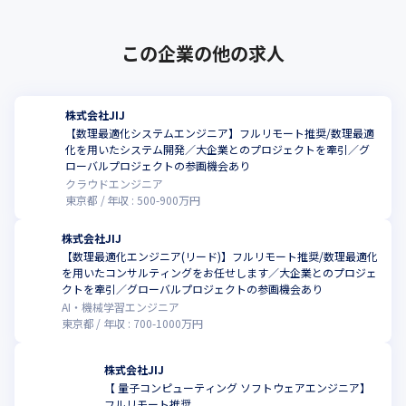
この企業の他の求人
株式会社JIJ
【数理最適化システムエンジニア】フルリモート推奨/数理最適
化を用いたシステム開発／大企業とのプロジェクトを牽引／グ
こ
ローバルプロジェクトの参画機会あり
クラウドエンジニア
東京都
年収 :
500
-
900
万円
株式会社JIJ
【数理最適化エンジニア(リード)】フルリモート推奨/数理最適化
を用いたコンサルティングをお任せします／大企業とのプロジェ
こ
クトを牽引／グローバルプロジェクトの参画機会あり
AI・機械学習エンジニア
東京都
年収 :
700
-
1000
万円
株式会社JIJ
【 量子コンピューティング ソフトウェアエンジニア】
こ
フルリモート推奨