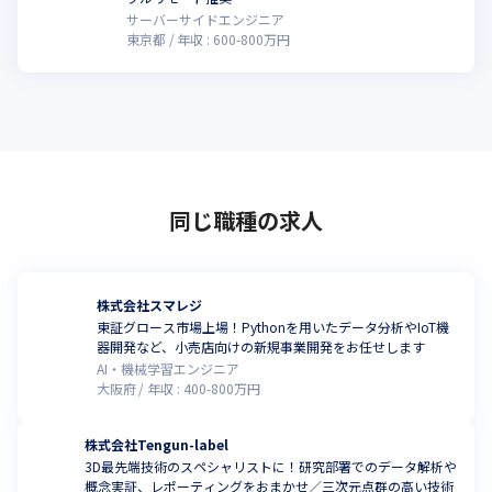
サーバーサイドエンジニア
東京都
年収 :
600
-
800
万円
同じ職種の求人
株式会社スマレジ
東証グロース市場上場！Pythonを用いたデータ分析やIoT機
器開発など、小売店向けの新規事業開発をお任せします
AI・機械学習エンジニア
大阪府
年収 :
400
-
800
万円
株式会社Tengun-label
3D最先端技術のスペシャリストに！研究部署でのデータ解析や
概念実証、レポーティングをおまかせ／三次元点群の高い技術