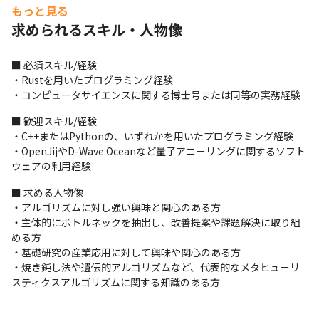
・D-Waveの量子アニーリングマシンや他NISQデバイス、社内で
もっと見る
開発する量子アニーリングシミュレータ、テンソルネットワーク
求められるスキル・人物像
による量子シミュレータを用いた量子アルゴリ ズムを開発するた
めの万全の研究基盤を利用することができます 

・Azure QIOや日立CMOSアニーラなど、国内外のイジング計算機
■ 必須スキル/経験

などの技術を持つ大手ベン ダーとの協力体制のもと、最先端の計
・Rustを用いたプログラミング経験

算機に関する研究開発を行うことができます
・コンピュータサイエンスに関する博士号または同等の実務経験
■ 歓迎スキル/経験

・C++またはPythonの、いずれかを用いたプログラミング経験

・OpenJijやD-Wave Oceanなど量子アニーリングに関するソフト
ウェアの利用経験
■ 求める人物像

・アルゴリズムに対し強い興味と関心のある方 

・主体的にボトルネックを抽出し、改善提案や課題解決に取り組
める方 

・基礎研究の産業応用に対して興味や関心のある方 

・焼き鈍し法や遺伝的アルゴリズムなど、代表的なメタヒューリ
スティクスアルゴリズムに関する知識のある方