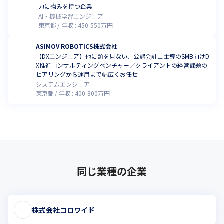
力に強みを持つ企業
AI・機械学習エンジニア
東京都
年収 :
450
-
550
万円
ASIMOV ROBOTICS株式会社
【DXエンジニア】他に類を見ない、公認会計士主導のSMB向けD
X推進コンサルティングベンチャー／クライアントの経営課題の
ヒアリングから運用まで幅広くお任せ
システムエンジニア
東京都
年収 :
400
-
800
万円
同じ業種の企業
株式会社コロワイド