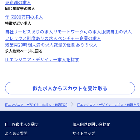
東京都
の求人
同じ年収帯の求人
年収
600万円
の求人
特徴が近い求人
自社サービスあり
の求人
リモートワーク可
の求人
服装自由
の求人
フレックス制度あり
の求人
ベンチャー企業
の求人
残業月20時間未満
の求人
裁量労働制あり
の求人
求人検索ページに戻る
ITエンジニア・デザイナー求人を探す
似た求人からスカウトを受け取る
ITエンジニア・デザイナーの求人・転職TOP
ITエンジニア・デザイナーの求人・転職を探
IT・Web求人を探す
個人向けお問い合わせ
よくある質問
サイトマップ