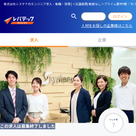
株式会社システナのエンジニア求人・転職・採用 | ＜広島勤務/転勤なし＞プライム案件9割！モバイル
会員登録
ログイン
人材をお探しの企業様はこちら
求人
企業
マッチ率
この求人は募集終了しました