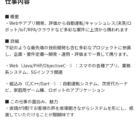
仕事内容
■ 概要

・Webやアプリ開発、評価から自動運転/キャッシュレス/決済/ロ
ボット/IoT/RPA/クラウドなど多彩な案件に上流から携われます
■ 詳細

下記のような最先端の技術開発も含む多彩なプロジェクトに参画
し、企画・要件定義～開発・運用・評価まで一貫して携ります。
・Web（Java/PHP/ObjectiveC…）：スマホの各種アプリ、業務
系システム、5Gインフラ関連
・組込み（C/C++/Dart…）：自動運転システム、次世代カーナ
ビ、家庭用ゲーム機、ロボットのアプリケーション
■ この仕事の面白み、魅力

・直請が9割でお客様の声を直接聞きながらシステムを形にし、感
謝していただけることが醍醐味です