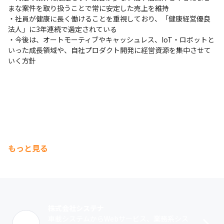
・「新たなスキルを身につけたい」「新しいプロジェクト
まな案件を取り扱うことで常に安定した売上を維持

に挑戦したい」など、社員一人ひとりに合わせた目標設定
・社員が健康に長く働けることを重視しており、「健康経営優良
を行っています

法人」に3年連続で選定されている

・対象となる資格を取得した際に「受験料＋資格手当金」
・今後は、オートモーティブやキャッシュレス、IoT・ロボットと
を支給するなど、業務に必要なスキル向上を支援していま
いった成長領域や、自社プロダクト開発に経営資源を集中させて
す
いく方針
もっと見る
株式会社システナ
車載システムからWebサービス、業務系シス