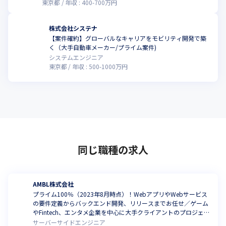
東京都
年収 :
400
-
700
万円
株式会社システナ
【案件確約】グローバルなキャリアをモビリティ開発で築
く（大手自動車メーカー/プライム案件)
システムエンジニア
東京都
年収 :
500
-
1000
万円
同じ職種の求人
AMBL株式会社
プライム100％（2023年8月時点）！WebアプリやWebサービス
の要件定義からバックエンド開発、リリースまでお任せ／ゲーム
やFintech、エンタメ企業を中心に大手クライアントのプロジェク
ト多数
サーバーサイドエンジニア