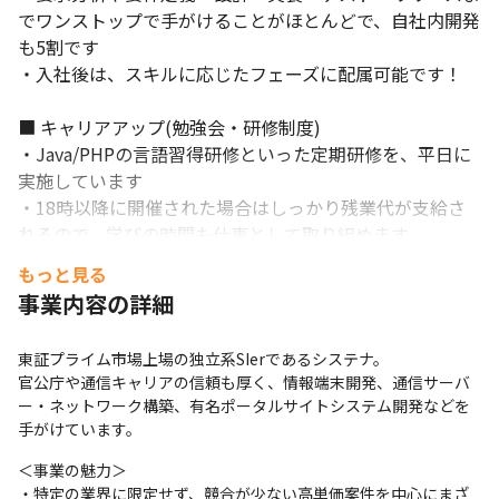
でワンストップで手がけることがほとんどで、自社内開発
も5割です

・入社後は、スキルに応じたフェーズに配属可能です！

■ キャリアアップ(勉強会・研修制度)

・Java/PHPの言語習得研修といった定期研修を、平日に
実施しています

・18時以降に開催された場合はしっかり残業代が支給さ
れるので、学びの時間も仕事として取り組めます

・ドローンなど先端技術に関するレクチャーや、エキスパ
もっと見る
ート社員として社内で認定された優秀なマイスターによる
事業内容の詳細
研修も受けられます！

東証プライム市場上場の独立系SIerであるシステナ。

■ サポート体制

官公庁や通信キャリアの信頼も厚く、情報端末開発、通信サーバ
・当社は社員が自分自身の成長によってお客様や社会に対
ー・ネットワーク構築、有名ポータルサイトシステム開発などを
して貢献する達成感、満足感を得ることができる企業を目
手がけています。
指しています

＜事業の魅力＞

・月1回、仕事の状況や希望を上長がヒアリング

・特定の業界に限定せず、競合が少ない高単価案件を中心にまざ