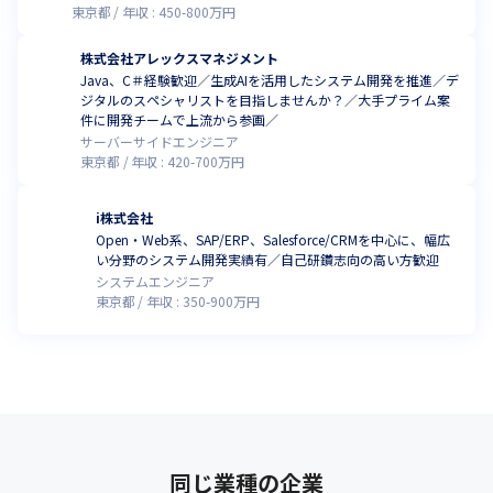
東京都
年収 :
450
-
800
万円
株式会社アレックスマネジメント
Java、C＃経験歓迎／生成AIを活用したシステム開発を推進／デ
ジタルのスペシャリストを目指しませんか？／大手プライム案
件に開発チームで上流から参画／
サーバーサイドエンジニア
東京都
年収 :
420
-
700
万円
i株式会社
Open・Web系、SAP/ERP、Salesforce/CRMを中心に、幅広
い分野のシステム開発実績有／自己研鑽志向の高い方歓迎
システムエンジニア
東京都
年収 :
350
-
900
万円
同じ業種の企業