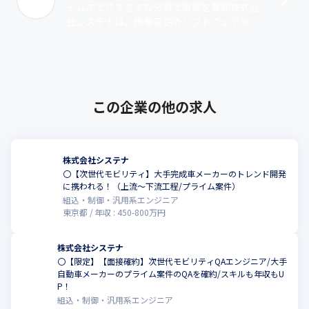
テムまでさまざまな分野で事業を展開株式会
社システナは、携帯電話のソフトウェアやシ
ステムの開発を行う株式会社システムプロと
金融機関向けのシステム開発やIT機器の･･･
この企業の他の求人
株式会社システナ
〇【次世代モビリティ】大手完成車メーカーのトレンド開発
に携われる！（上流～下流工程/プライム案件）
組込・制御・汎用系エンジニア
東京都
年収 :
450
-
800
万円
株式会社システナ
〇【限定】【面接確約】次世代モビリティQAエンジニア/大手
自動車メーカーのプライム案件のQAを確約/スキルも年収もU
P！
組込・制御・汎用系エンジニア