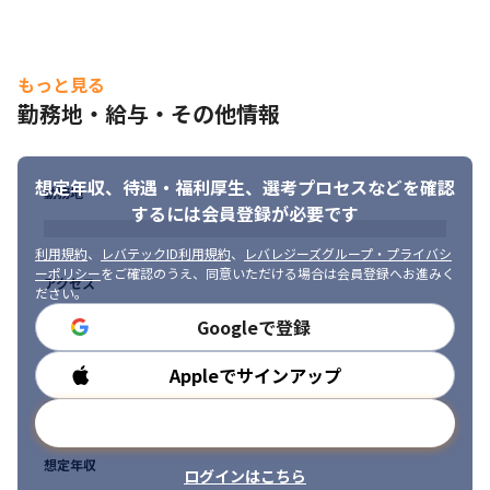
もっと見る
勤務地・給与・その他情報
想定年収、待遇・福利厚生、
選考プロセスなどを確認
勤務地
するには会員登録が必要です
利用規約
、
レバテックID利用規約
、
レバレジーズグループ・プライバシ
ーポリシー
をご確認のうえ、同意いただける場合は会員登録へお進みく
アクセス
ださい。
Googleで登録
Appleでサインアップ
勤務時間
メールアドレスで登録
想定年収
ログインはこちら