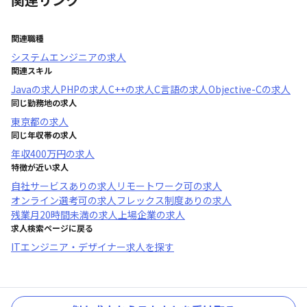
関連職種
システムエンジニア
の求人
関連スキル
Java
の求人
PHP
の求人
C++
の求人
C言語
の求人
Objective-C
の求人
同じ勤務地の求人
東京都
の求人
同じ年収帯の求人
年収
400万円
の求人
特徴が近い求人
自社サービスあり
の求人
リモートワーク可
の求人
オンライン選考可
の求人
フレックス制度あり
の求人
残業月20時間未満
の求人
上場企業
の求人
求人検索ページに戻る
ITエンジニア・デザイナー求人を探す