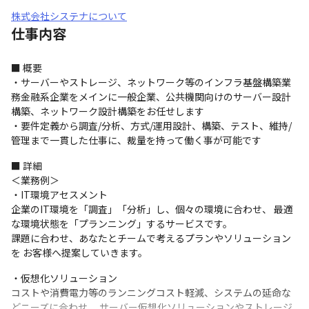
株式会社システナについて
仕事内容
■ 概要

・サーバーやストレージ、ネットワーク等のインフラ基盤構築業
務⾦融系企業をメインに⼀般企業、公共機関向けのサーバー設計
構築、ネットワーク設計構築をお任せします

・要件定義から調査/分析、⽅式/運⽤設計、構築、テスト、維持/
管理まで⼀貫した仕事に、裁量を持って働く事が可能です
■ 詳細

＜業務例＞

・IT環境アセスメント

企業のIT環境を「調査」「分析」し、個々の環境に合わせ、 最適
な環境状態を「プランニング」するサービスです。

課題に合わせ、あなたとチームで考えるプランやソリューション
を お客様へ提案していきます。
・仮想化ソリューション

コストや消費電⼒等のランニングコスト軽減、システムの延命な
どニーズに合わせ、 サーバー仮想化ソリューションやストレージ