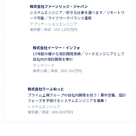
株式会社ファーンリッジ・ジャパン
システムエンジニア／好きな仕事を選べます／リモートワ
ーク可能／ライフワークバランス重視
アプリケーションエンジニア
東京都
年収 :
350
-
1200
万円
株式会社イーツー・インフォ
15年超の確かな受託開発実績／リードエンジニアとして
自社内の受託開発を牽引
テックリード
神奈川県
年収 :
300
-
700
万円
株式会社りーふねっと
プライム上場グループの自社内開発を担う！要件定義、設計
フェーズを手掛けるシステムエンジニアを募集！
システムエンジニア
東京都
年収 :
400
-
800
万円