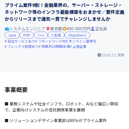
プライム案件9割！金融業界の、サーバー・ストレージ・
ネットワーク等のインフラ基盤構築をおまかせ／要件定義
からリリースまで通気一貫でチャレンジしませんか
システムエンジニア
東京都
400-800万円
正社員
Java
PHP
C++
C言語
Objective-C
自社サービスあり
リモートワーク可
オンライン選考可
フレックス制度あり
残業月20時間未満
上場企業
2026/7/1
更新
事業概要
■ 業務システムや社会インフラ、ロボット、AIなど幅広い領域
で、企業向けシステムの受託開発事業を展開 
■ ソリューションデザイン事業部は90％がプライム案件