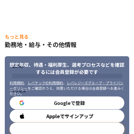
もっと見る
勤務地・給与・その他情報
想定年収、待遇・福利厚生、
選考プロセスなどを確認
勤務地
するには会員登録が必要です
利用規約
、
レバテックID利用規約
、
レバレジーズグループ・プライバシ
ーポリシー
をご確認のうえ、同意いただける場合は会員登録へお進みく
アクセス
ださい。
Googleで登録
Appleでサインアップ
勤務時間
メールアドレスで登録