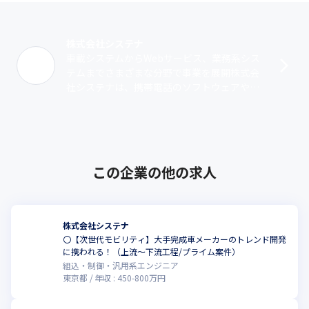
株式会社システナ
車載システムからWebサービス、業務系シス
テムまでさまざまな分野で事業を展開株式会
社システナは、携帯電話のソフトウェアやシ
ステムの開発を行う株式会社システムプロと
金融機関向けのシステム開発やIT機器の･･･
この企業の他の求人
株式会社システナ
〇【次世代モビリティ】大手完成車メーカーのトレンド開発
に携われる！（上流～下流工程/プライム案件）
組込・制御・汎用系エンジニア
東京都
年収 :
450
-
800
万円