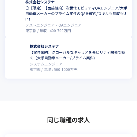
株式会社システナ
〇【限定】【面接確約】次世代モビリティQAエンジニア/大手
自動車メーカーのプライム案件のQAを確約/スキルも年収もU
P！
テストエンジニア・QAエンジニア
東京都
年収 :
400
-
700
万円
株式会社システナ
【案件確約】グローバルなキャリアをモビリティ開発で築
く（大手自動車メーカー/プライム案件)
システムエンジニア
東京都
年収 :
500
-
1000
万円
同じ職種の求人