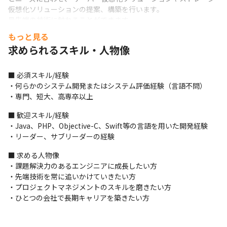
仮想化ソリューションの提案、構築を⾏います。

最先端の技術に触れることができます。
もっと見る
※常駐先勤務：あり/関東（東京・神奈川・千葉・埼玉）
求められるスキル・人物像
■ 必須スキル/経験

・何らかのシステム開発またはシステム評価経験（⾔語不問）

・専⾨、短⼤、⾼専卒以上
■ 歓迎スキル/経験

・Java、PHP、Objective-C、Swift等の⾔語を⽤いた開発経験

・リーダー、サブリーダーの経験
■ 求める人物像

・課題解決⼒のあるエンジニアに成⻑したい⽅

・先端技術を常に追いかけていきたい⽅

・プロジェクトマネジメントのスキルを磨きたい⽅

・ひとつの会社で⻑期キャリアを築きたい⽅