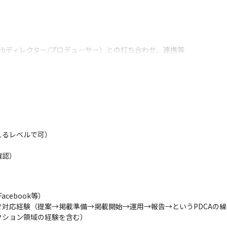
ebディレクター/プロデューサー）との打ち合わせ、連携等
実際の運用部分まで、一気通貫で担っていただくスキルを有しているこ
トでの顧客折衝をお願いする案件、オペレーション作業をお願いする案
はありません。
グ、シミュレーション作成）

えるレベルで可）

のサポート
確認）
ジュール決め、入稿内容作成）

cebook等）

対応経験（提案→掲載準備→掲載開始→運用→報告→というPDCAの繰
用（入札調整、改善提案、提案内容の実装）
レクション領域の経験を含む）