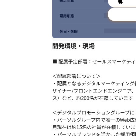
想定年収
■ この仕事の面白み、魅力

・Web広告運用の知識を活かして、顧客（
雇用形態
・今後人数の拡大を予定している組織で組
休日・休暇
開発環境・現場
■ 配属予定部署：セールスマーケティ
＜配属部署について＞

・配属となるデジタルマーケティング統
ザイナー/フロントエンドエンジニア
ス）など、約200名が在籍しています

＜デジタルプロモーショングループにつ
・パーソルグループ内で唯一のWeb広
月現在は約15名の社員が在籍しています
・パーソルブランドを活かした採用領