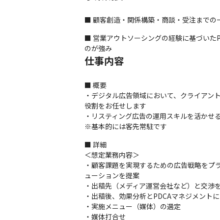
■ 顧客創造・関係構築・商談・受注までの
■ 営業アウトソーシングの経験に基づいた
のが強み
仕事内容
■ 概要

・デジタル広告領域において、クライアント
役割をお任せします

・リスティング広告の運用スキルを活かせる
※基本的には客先常駐です
■ 詳細

＜想定業務内容＞

・顧客課題を実現するための広告戦略をプラ
ューションを提案

・出稿先（メディア運営会社など）と交渉を
・出稿後、効果分析とPDCAマネジメントに
・実施メニュー（媒体）の選定

・媒体打合せ
