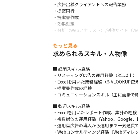
・広告出稿クライアントへの報告業務

・提案同行

・提案書作成

・効果測定

・分析（Webアナリスト）/制作サイド（W
広告運用開始後は、フロントでの顧客折衝～
もっと見る
ただし、ご入社後の実際業務では、フロン
求められるスキル・人物像
全工程をすべて担当いただくというケース
＜詳細イメージ＞

■ 必須スキル/経験

受注前

・リスティング広告の運用経験（3年以上）

・提案内容作成（広告実施内容のプランニン
・Excelを用いた業務経験（※VLOOKUP使
・提案訪問時に営業と同行し、受注のため
・提案書作成の経験

・コミュニケーションスキル（主に面接で
受注後

・広告掲載する内容の準備（タグ発行、スケ
■ 歓迎スキル/経験

・入稿作業実施
・Excelを用いたレポート作成、集計の経験

・複数媒体の運用経験（Yahoo、Google、Fa
広告掲載開始後

・運用型広告の導入から運用まで一気通貫で
・予算内で広告効果を最大化するための運
・Webコンサルティング経験（Webディ