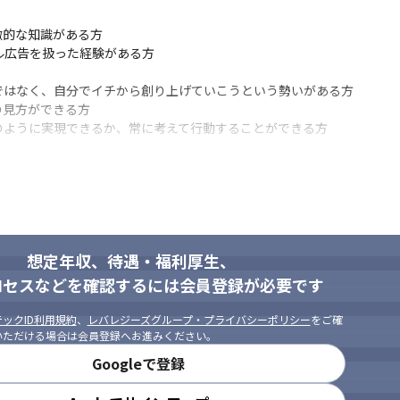


的な知識がある方

ル広告を扱った経験がある方

はなく、自分でイチから創り上げていこうという勢いがある方

わず）

見方ができる方

種問わず、人事や総務、経営企画等）

のように実現できるか、常に考えて行動することができる方
、イベント集客など
るプロジェクトを決定します
ロジェクトマネージャーのもと、業務を遂行していただきます

ますが、プロジェクトリーダーやプロジェクトマネージャーはアナリテ
想定年収、待遇・福利厚生、
ロセスなどを確認するには会員登録が必要です
トをしてもらえる環境です
ックID利用規約
、
レバレジーズグループ・プライバシーポリシー
をご確
いただける場合は会員登録へお進みください。
トにおける認知向上」については、今後セールスマーケティング事業部
中心とした既存の媒体や手法にとどまらず、toB向けのサービス開発/認
Googleで登録
る方に活躍していただきたいです