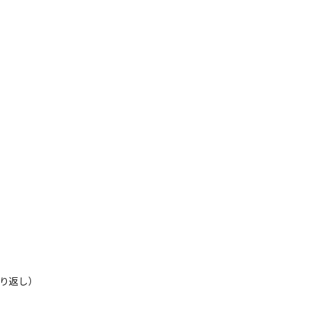
とを想定しています。

件など分けて依頼をしていますので、一人で
り返し）
