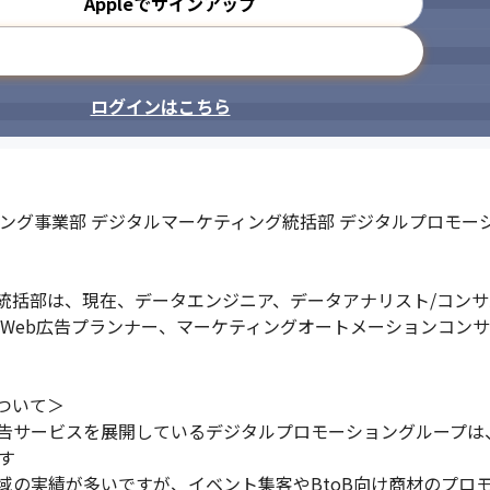
Appleでサインアップ
＝広告主）の事業の成功に貢献できます

メールアドレスで登録
織の成長につながる業務に携われます
ログインはこちら
ング事業部 デジタルマーケティング統括部 デジタルプロモーシ
括部は、現在、データエンジニア、データアナリスト/コンサル
、Web広告プランナー、マーケティングオートメーションコン
いて＞

告サービスを展開しているデジタルプロモーショングループは、20


域の実績が多いですが、イベント集客やBtoB向け商材のプロ