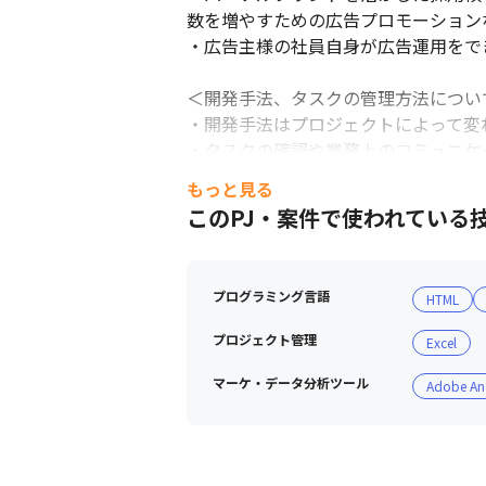
数を増やすための広告プロモーション
・広告主様の社員自身が広告運用をで
＜開発手法、タスクの管理方法について
・開発手法はプロジェクトによって変わ
スキルのある社員にサポートしてもらえる
・タスクの確認や業務上のコミュニケーシ
もっと見る
■ 現場・社員の雰囲気

このPJ・案件で使われている
・マネジメント層には温和な性格の方
・社員の人柄がきっかけで入社する人
・客先常駐の社員が多いですがコミュ
プログラミング言語
HTML
※コロナ前は月に1回集まってイベン
プロジェクト管理
Excel
マーケ・データ分析ツール
Adobe Ana