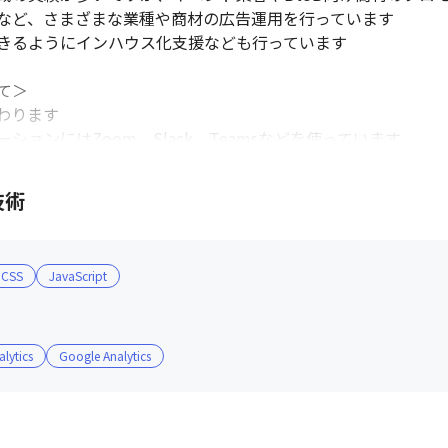
など、さまざまな業種や商材の広告運用を行っています

きるようにインハウス化支援なども行っています

＞

ります

環境です。
マネジメント層には温和な性格の方
ョンにはZoom、Slack、Teamsなどを使っています

です。
技術
が多いため、部署全体の雰囲気も柔らかいです

もいるほど、人柄が良い社員が多いのが魅力です

ニケーションは盛んで、困った時には連絡を取り合っています

CSS
JavaScript
ト（映画を見るなど）も開催
lytics
Google Analytics