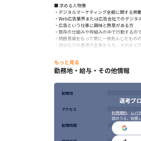
配信終了後または月が締まったタイミング

■ 求める人物像

・広告を実施した結果をクライアントへ報告
・デジタルマーケティング全般に関する俯瞰
・改善施策の提案
・Web広告業界または広告会社でのデジタ
・広告という仕事に興味と熱意がある方

＜顧客層＞

・既存の仕組みや枠組みの中で行動するので
・グループ内全社（BtoC事業、BtoB事業問
・問題意識をもって常に一歩先んじたものの
・グループ内で既にお取引のあるお客様（業
・自分なりの意見や主張をもち、それをど
・ITを中心としたBtoB企業のリード獲得
＜入社後の流れについて＞

もっと見る
・それぞれの方のスキルに合わせて参画す
勤務地・給与・その他情報
＜業務で特に関わる社員について＞

・オフサイトのプロジェクトリーダーや、プ
・プロジェクトにより関わる社員は異なり
勤務地
です

選考プ
・温和で優しい性格な社員が多く、サポー
アクセス
利用規約
、
レバテ
■ 入社していただく方に期待していること

認のうえ、同意
・「toB向けのサービスをもつクライアン
勤務時間
く予定のため、リスティング広告/SNSを
（動画広告等）について、知識や経験のあ