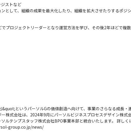
ジストなど

ョンとして、組織の成果を最大化したり、組織を拡大させたりするポジ
どでプロジェクトリーダーとなり運営方法を学び、その後2年ほどで複
機会創出&quot;というパーソルGの価値創造へ向けて、事業のさらなる成
ー株式会社は、2024年9月にパーソルビジネスプロセスデザイン株式会社
ソルテンプスタッフ株式会社BPO事業本部と統合いたします。 詳しく
-group.co.jp/news/