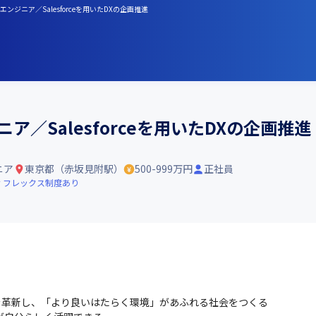
ンジニア／Salesforceを用いたDXの企画推進
ジニア／Salesforceを用いたDXの企画推進
ニア
東京都（赤坂見附駅）
500-999万円
正社員
フレックス制度あり
事と組織を革新し、「より良いはたらく環境」があふれる社会をつくる
