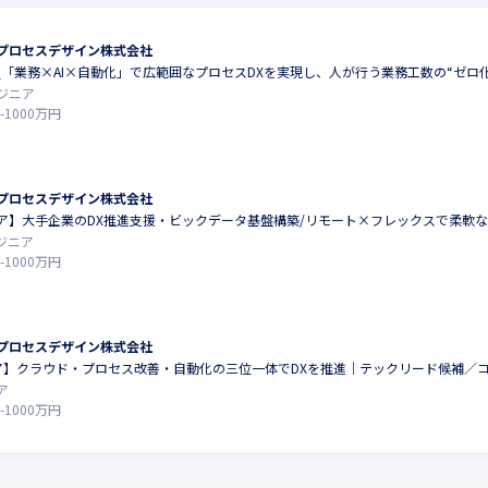
プロセスデザイン株式会社
_「業務×AI×自動化」で広範囲なプロセスDXを実現し、人が行う業務工数の“ゼロ
ジニア
-
1000
万円
プロセスデザイン株式会社
ア】大手企業のDX推進支援・ビックデータ基盤構築/リモート×フレックスで柔軟
ジニア
-
1000
万円
プロセスデザイン株式会社
ジニア】クラウド・プロセス改善・自動化の三位一体でDXを推進｜テックリード候補／
ア
-
1000
万円