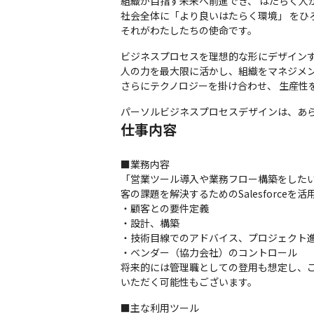
組織が目指す未来へ前進でき、 はたらく人
社会全体に「より良いはたらく環境」 をひろ
それがわたしたちの使命です。
ビジネスプロセスを理想的な形にデザインす
人の力を最大限に活かし、組織をマネジメン
さらにテクノロジーを掛け合わせ、 生産性
パーソルビジネスプロセスデザインは、あ
仕事内容
■業務内容

「営業ツール導入や業務フロー構築をしたい
客の課題を解決するためのSalesforc
・顧客との要件定義

・設計、構築

・技術目線でのアドバイス、プロジェクト進
・ベンダー（協力会社）のコントロール

将来的には管理職としての登用も想定し、
いただく可能性もございます。
■主な利用ツール
