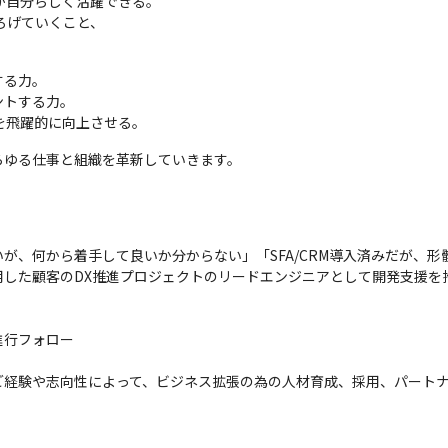
が自分らしく活躍できる。

げていくこと、

る力。

トする力。

を飛躍的に向上させる。
らゆる仕事と組織を革新していきます。
が、何から着手して良いか分からない」「SFA/CRM導入済みだが、
eを活用した顧客のDX推進プロジェクトのリードエンジニアとして開発支援を
行フォロー

ご経験や志向性によって、ビジネス拡張の為の人材育成、採用、パート