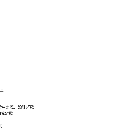
以上
る要件定義、設計経験

開発経験

）
