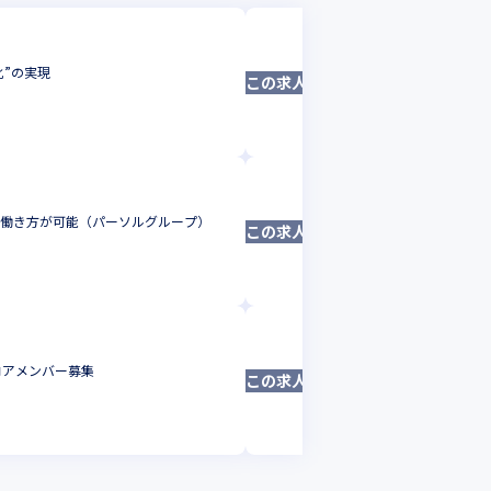
パーソルビジネス
【SQLエンジニ
化”の実現
この求人は募集終了しました
援
データベースエン
東京都
年収 :
500
パーソルビジネス
な働き方が可能（パーソルグループ）
【フロントエンド
この求人は募集終了しました
フロントエンドエ
東京都
年収 :
500
パーソルビジネスプ
【リモート可】パーソ
コアメンバー募集
この求人は募集終了しました
ンをお任せ！ゆくゆ
動画クリエイター
東京都
年収 :
400
-
60