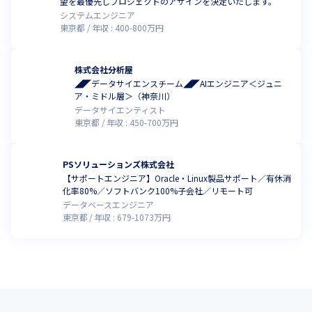
望を最優先しプロジェクトのアサインを決定いたします。
システムエンジニア
東京都
年収 :
400
-
800
万円
株式会社分析屋
◢◤データサイエンスチーム◢◤AIエンジニア＜ジュニ
ア・ミドル層＞（神奈川）
データサイエンティスト
東京都
年収 :
450
-
700
万円
PSソリューションズ株式会社
【サポートエンジニア】Oracle・Linux製品サポート／有休消
化率80%／ソフトバンク100%子会社／リモート可
データベースエンジニア
東京都
年収 :
679
-
1073
万円