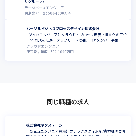
ルグループ）
データベースエンジニア
東京都
年収 :
500
-
1000
万円
パーソルビジネスプロセスデザイン株式会社
【Azureエンジニア】クラウド・プロセス改善・自動化の三位
こ
一体でDXを推進｜テックリード候補／コアメンバー募集
クラウドエンジニア
東京都
年収 :
500
-
1000
万円
同じ職種の求人
株式会社ネクステージ
【Oracleエンジニア募集】フレックスタイム制/貴方様のご希