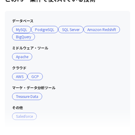
性68%）

・リモートワーク体制下でも、チャットを利用して定期
MTGや1on1、疑問解決などについて気軽にコミュニケー
データベース
ション可能

MySQL
PostgreSQL
SQL Server
Amazon Redshift
・研修、勉強会開催（データ分析・AI・UX開発・RPA・と
BigQuery
いった様々なテーマで、知識・スキルを高めるための勉強
会を自主的に開催）
ミドルウェア・ツール
Apache
クラウド
AWS
GCP
マーケ・データ分析ツール
Treasure Data
その他
Salesforce