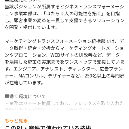
当該ポジションが所属するビジネストランスフォーメーシ
ョン事業本部は、「はたらく人の可能性を拓く」を目指
し、顧客事業の変革を一貫して支援できるソリューション
を開発・提供しています。

マーケティングトランスフォーメーション統括部では、デ
ータ取得・統合・分析からマーケティングオートメーショ
ンやプロモーション、WEBサイトのUI改善など、データ
を活用した施策の実施までをワンストップで支援していま
す。エンジニア、アナリスト、ディレクター、広告プラン
ナー、MAコンサル、デザイナーなど、250名以上の専門家
が在籍しています。

■働く環境について

・業務はリモート推奨しており、フレックスを取り入れた
柔軟な働き方が可能（リモート案件率90%）

・20代前半の若手新卒から40歳前後まで幅広い年齢層が
もっと見る
在籍しており、男女比は5:5（育休取得率：女性90%・男
このPJ・案件で使われている技術