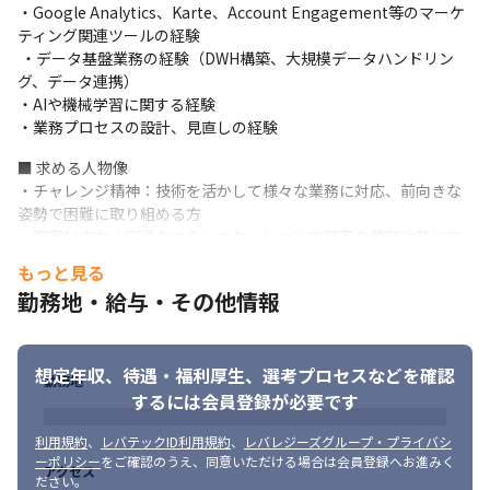
・Google Analytics、Karte、Account Engagement等のマーケ
ルの実装や運用も支援。
ティング関連ツールの経験

 ・データ基盤業務の経験（DWH構築、大規模データハンドリン
■キャリアパス

グ、データ連携）

データ基盤のスキルを高めてデータエンジニア、データサイエン
・AIや機械学習に関する経験

ティストとしてのキャリアパスはもちろん、マーケティングに関
・業務プロセスの設計、見直しの経験
わるツールを扱うことでマーケティングコンサルタントへキャリ
アを広げていくことも可能です！
■ 求める人物像

・チャレンジ精神：技術を活かして様々な業務に対応、前向きな
姿勢で困難に取り組める方

・顧客対応力：円滑なコミュニケーションで顧客の業務改善にア
プローチできる方

もっと見る
・自主学習能力：新たな領域や最新技術を自ら学習していく意欲
勤務地・給与・その他情報
をお持ちの方
想定年収、待遇・福利厚生、
選考プロセスなどを確認
勤務地
するには会員登録が必要です
利用規約
、
レバテックID利用規約
、
レバレジーズグループ・プライバシ
ーポリシー
をご確認のうえ、同意いただける場合は会員登録へお進みく
アクセス
ださい。