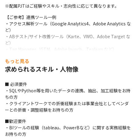
※配属PJTはご経験やスキル・志向性に応じて異なります。
【ご参考】連携ツール一例

・アクセス解析ツール（Google Analytics4、Adobe Analytics な
ど）

・ABテスト/サイト改善ツール（Karte、VWO、Adobe Target な
ど）

・Tag Manager（GTM、Adobe launch、Tealium など）

・MAツール（Marketo、SFクラウド、Pardot など）

もっと見る
・BIツール（Looker Studio、DOMO など）

求められるスキル・人物像
・その他（同意管理プラットフォーム、ヒートマップ、DB など）
■プロジェクト事例

■ 必須要件　

１．大手BtoB ECサイトにおける分析支援PJT

・SQLやPython等を用いたデータの連携、抽出、加工経験をお持
SKU数が世界最大規模であるECサイト運営における、webサイト
ちの方

のデータ取得や分析、ツール運用を担当。

・クライアントワークでの折衝経験または事業会社としてベンダ
購買データなども含めたデータマートをSQLを用いてご支援して
ーとの折衝・調整経験をお持ちの方
いる。
■歓迎要件

２．大手人材会社における分析支援PJT

・BIツールの経験（tableau、PowerBなど）に関する実務経験を
データが各種ツールやExcelに散在している顧客に対して、CDP構
お持ちの方

築やPython等様々な手段で可視化の支援を行っている。一部ツー