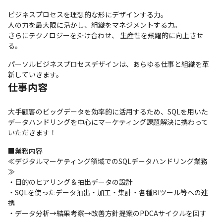
ビジネスプロセスを理想的な形にデザインする力。

人の力を最大限に活かし、組織をマネジメントする力。

さらにテクノロジーを掛け合わせ、 生産性を飛躍的に向上させ
る。
パーソルビジネスプロセスデザインは、あらゆる仕事と組織を革
新していきます。
仕事内容
大手顧客のビッグデータを効率的に活用するため、SQLを用いた
データハンドリングを中心にマーケティング課題解決に携わって
いただきます！
■業務内容

≪デジタルマーケティング領域でのSQLデータハンドリング業務
≫

・目的のヒアリング＆抽出データの設計

・SQLを使ったデータ抽出・加工・集計・各種BIツール等への連
携

・データ分析→結果考察→改善方針提案のPDCAサイクルを回す