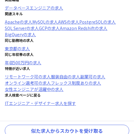
データベースエンジニア
の求人
関連スキル
Apache
の求人
MySQL
の求人
AWS
の求人
PostgreSQL
の求人
SQL Server
の求人
GCP
の求人
Amazon Redshift
の求人
BigQuery
の求人
同じ勤務地の求人
東京都
の求人
同じ年収帯の求人
年収
500万円
の求人
特徴が近い求人
リモートワーク可
の求人
服装自由
の求人
副業可
の求人
オンライン選考可
の求人
フレックス制度あり
の求人
女性エンジニアが活躍中
の求人
求人検索ページに戻る
ITエンジニア・デザイナー求人を探す
似た求人からスカウトを受け取る