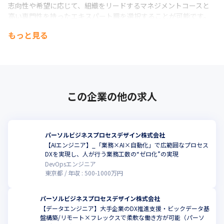
志向性や希望に応じて、組織をリードするマネジメントコースと
高い専門性を持ったエキスパート職を選択することが可能です。
さらに、自社やグループ内で他領域のエンジニアやコンサルタン
もっと見る
トとしてのキャリアの幅を広げ、活躍の機会を得ることも可能で
す。
この企業の他の求人
パーソルビジネスプロセスデザイン株式会社
【AIエンジニア】_「業務×AI×自動化」で広範囲なプロセス
こ
DXを実現し、人が行う業務工数の“ゼロ化”の実現
DevOpsエンジニア
東京都
年収 :
500
-
1000
万円
パーソルビジネスプロセスデザイン株式会社
【データエンジニア】大手企業のDX推進支援・ビックデータ基
盤構築/リモート×フレックスで柔軟な働き方が可能（パーソ
こ