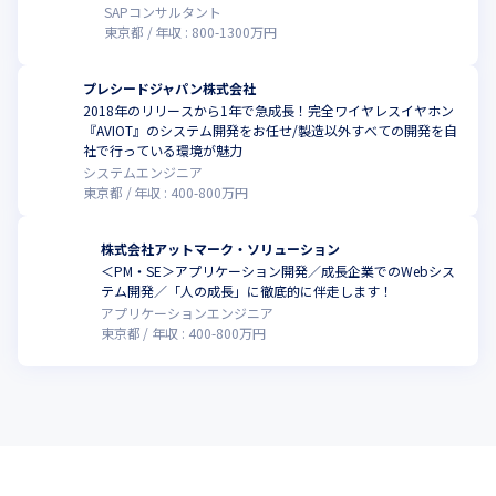
SAPコンサルタント
東京都
年収 :
800
-
1300
万円
プレシードジャパン株式会社
2018年のリリースから1年で急成長！完全ワイヤレスイヤホン
『AVIOT』のシステム開発をお任せ/製造以外すべての開発を自
社で行っている環境が魅力
システムエンジニア
東京都
年収 :
400
-
800
万円
株式会社アットマーク・ソリューション
＜PM・SE＞アプリケーション開発／成長企業でのWebシス
テム開発／「人の成長」に徹底的に伴走します！
アプリケーションエンジニア
東京都
年収 :
400
-
800
万円