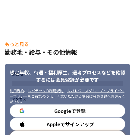
もっと見る
勤務地・給与・その他情報
想定年収、待遇・福利厚生、
選考プロセスなどを確認
勤務地
するには会員登録が必要です
利用規約
、
レバテックID利用規約
、
レバレジーズグループ・プライバシ
ーポリシー
をご確認のうえ、同意いただける場合は会員登録へお進みく
アクセス
ださい。
Googleで登録
Appleでサインアップ
勤務時間