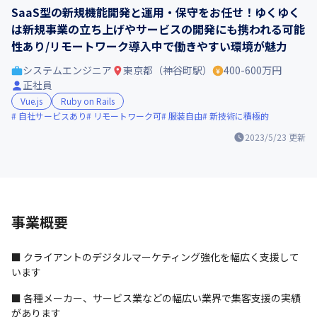
SaaS型の新規機能開発と運用・保守をお任せ！ゆくゆく
は新規事業の立ち上げやサービスの開発にも携われる可能
性あり/リモートワーク導入中で働きやすい環境が魅力
システムエンジニア
東京都（神谷町駅）
400-600万円
正社員
Vue.js
Ruby on Rails
自社サービスあり
リモートワーク可
服装自由
新技術に積極的
2023/5/23
更新
事業概要
■ クライアントのデジタルマーケティング強化を幅広く支援して
います
■ 各種メーカー、サービス業などの幅広い業界で集客支援の実績
があります