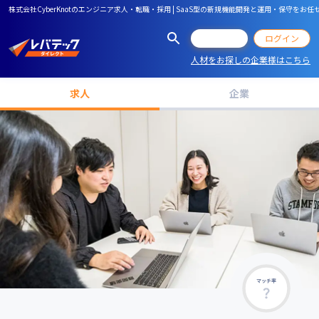
株式会社CyberKnotのエンジニア求人・転職・採用 | SaaS型の新規機能開発と運用・保
会員登録
ログイン
人材をお探しの企業様はこちら
求人
企業
マッチ率