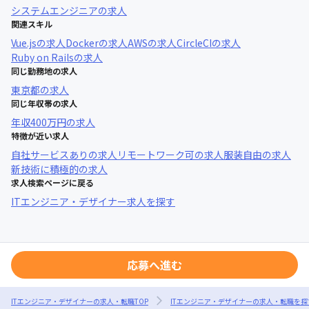
システムエンジニア
の求人
関連スキル
Vue.js
の求人
Docker
の求人
AWS
の求人
CircleCI
の求人
Ruby on Rails
の求人
同じ勤務地の求人
東京都
の求人
同じ年収帯の求人
年収
400万円
の求人
特徴が近い求人
自社サービスあり
の求人
リモートワーク可
の求人
服装自由
の求人
新技術に積極的
の求人
求人検索ページに戻る
ITエンジニア・デザイナー求人を探す
応募へ進む
ITエンジニア・デザイナーの求人・転職TOP
ITエンジニア・デザイナーの求人・転職を探