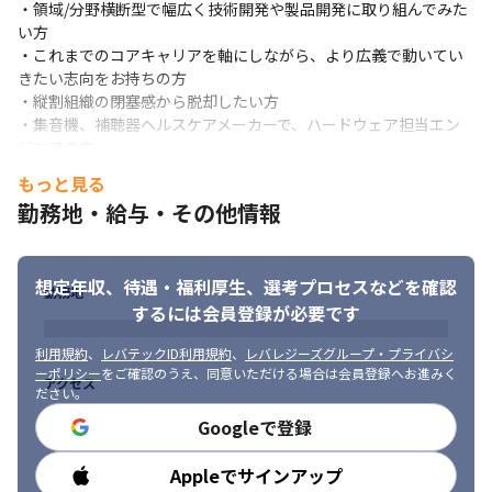
・領域/分野横断型で幅広く技術開発や製品開発に取り組んでみた
い方

・これまでのコアキャリアを軸にしながら、より広義で動いてい
きたい志向をお持ちの方

・縦割組織の閉塞感から脱却したい方

・集音機、補聴器ヘルスケアメーカーで、ハードウェア担当エン
ジニアの方
もっと見る
勤務地・給与・その他情報
想定年収、待遇・福利厚生、
選考プロセスなどを確認
勤務地
するには会員登録が必要です
利用規約
、
レバテックID利用規約
、
レバレジーズグループ・プライバシ
ーポリシー
をご確認のうえ、同意いただける場合は会員登録へお進みく
アクセス
ださい。
Googleで登録
Appleでサインアップ
勤務時間