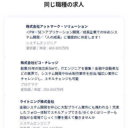
同じ職種の求人
株式会社アットマーク・ソリューション
＜PM・SE＞アプリケーション開発／成長企業でのWebシス
テム開発／「人の成長」に徹底的に伴走します！
システムエンジニア
東京都
年収 :
400
-
800
万円
株式会社ピコ・ナレッジ
創業30年の独立系SIerで、ITエンジニアを募集！金融や自動車な
どの業界で、システム開発やWeb制作案件を担当/幅広い案件に
チャレンジし、スキルチェンジも可能
プログラマ
愛知県
年収 :
250
-
600
万円
ライトニング株式会社
金融システム開発を中心に大型プライム案件にも携われる！充実
したフォロー体制でスキルアップできる/ゆくゆくはリーダーも
目指せる環境でじっくり腰を据えて働きませんか
システムエンジニア