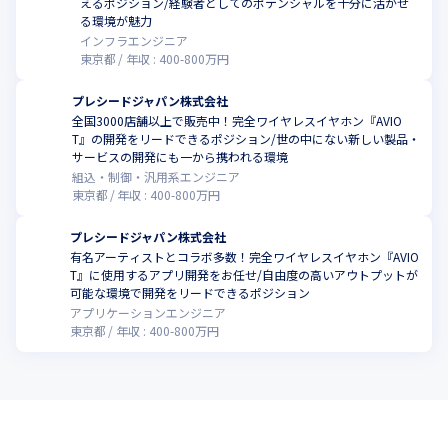
えるポジション/経験者としてのポテンシャルを十分に活かせ
る環境が魅力
インフラエンジニア
東京都
年収 :
400
-
800
万円
プレシードジャパン株式会社
全国3000店舗以上で販売中！完全ワイヤレスイヤホン『AVIO
T』の開発をリードできるポジション/世の中にない新しい製品・
サービスの開発にも一から携われる環境
組込・制御・汎用系エンジニア
東京都
年収 :
400
-
800
万円
プレシードジャパン株式会社
有名アーティストとコラボ多数！完全ワイヤレスイヤホン『AVIO
T』に使用するアプリ開発をお任せ/自由度の高いアウトプットが
可能な環境で開発をリードできるポジション
アプリケーションエンジニア
東京都
年収 :
400
-
800
万円