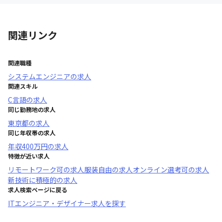
関連リンク
関連職種
システムエンジニア
の求人
関連スキル
C言語
の求人
同じ勤務地の求人
東京都
の求人
同じ年収帯の求人
年収
400万円
の求人
特徴が近い求人
リモートワーク可
の求人
服装自由
の求人
オンライン選考可
の求人
新技術に積極的
の求人
求人検索ページに戻る
ITエンジニア・デザイナー求人を探す