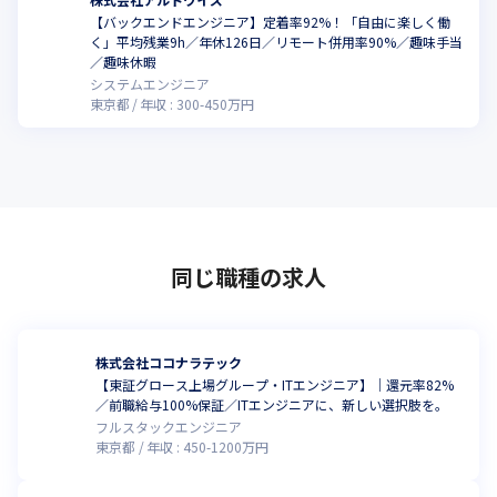
【バックエンドエンジニア】定着率92%！「自由に楽しく働
く」平均残業9h／年休126日／リモート併用率90%／趣味手当
／趣味休暇
システムエンジニア
東京都
年収 :
300
-
450
万円
同じ職種の求人
株式会社ココナラテック
【東証グロース上場グループ・ITエンジニア】｜還元率82%
／前職給与100%保証／ITエンジニアに、新しい選択肢を。
フルスタックエンジニア
東京都
年収 :
450
-
1200
万円