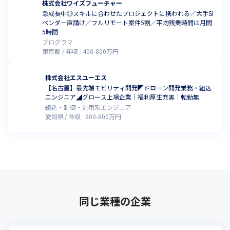
株式会社ワイズフューチャー
急成長中◎スキルに合わせたプロジェクトに携われる／大手SI
ベンダー直請け／フルリモート案件5割／平均残業時間は月間
5時間
プログラマ
東京都
年収 :
400
-
800
万円
株式会社エスユーエス
【名古屋】最先端モビリティ開発◤ドローン開発業務・組込
エンジニア◢グロース上場企業│福利厚生充実│転勤無
組込・制御・汎用系エンジニア
愛知県
年収 :
600
-
800
万円
同じ業種の企業