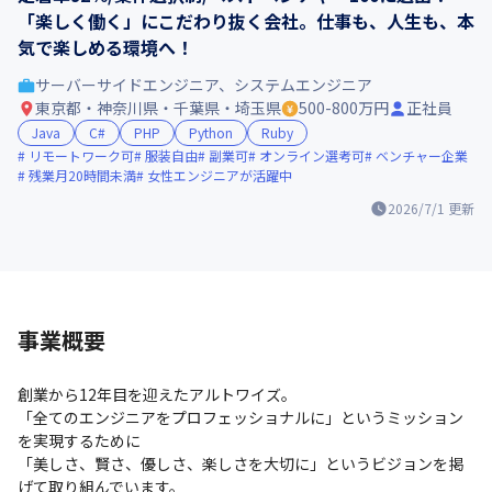
「楽しく働く」にこだわり抜く会社。仕事も、人生も、本
気で楽しめる環境へ！
サーバーサイドエンジニア、システムエンジニア
東京都・神奈川県・千葉県・埼玉県
500-800万円
正社員
Java
C#
PHP
Python
Ruby
リモートワーク可
服装自由
副業可
オンライン選考可
ベンチャー企業
残業月20時間未満
女性エンジニアが活躍中
2026/7/1
更新
事業概要
創業から12年目を迎えたアルトワイズ。

「全てのエンジニアをプロフェッショナルに」というミッション
を実現するために

「美しさ、賢さ、優しさ、楽しさを大切に」というビジョンを掲
げて取り組んでいます。