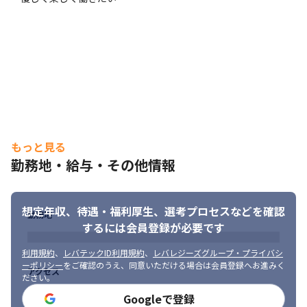
す
もっと見る
勤務地・給与・その他情報
想定年収、待遇・福利厚生、
選考プロセスなどを確認
勤務地
するには会員登録が必要です
利用規約
、
レバテックID利用規約
、
レバレジーズグループ・プライバシ
ーポリシー
をご確認のうえ、同意いただける場合は会員登録へお進みく
アクセス
ださい。
Googleで登録