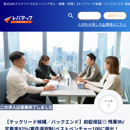
株式会社アルトワイズのエンジニア求人・転職・採用 | 【テックリード候補／バックエンド】前給
会員登録
ログイン
人材をお探しの企業様はこちら
マッチ率
この求人は募集終了しました
【テックリード候補／バックエンド】前給保証◎ 残業9h/
定着率92％/案件選択制/ベストベンチャー100に選出！