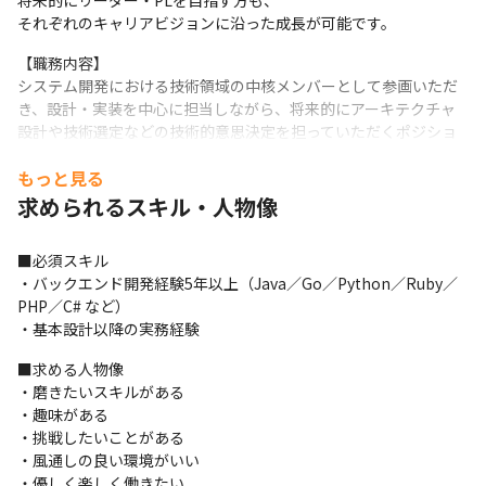
将来的にリーダー・PLを目指す方も、

それぞれのキャリアビジョンに沿った成長が可能です。
【職務内容】

システム開発における技術領域の中核メンバーとして参画いただ
き、設計・実装を中心に担当しながら、将来的にアーキテクチャ
設計や技術選定などの技術的意思決定を担っていただくポジショ
ンです。

もっと見る
まずは要件定義〜設計・実装を主体的に推進し、段階的に技術責
任の範囲を広げていただきます。

求められるスキル・人物像
将来的にはアーキテクチャ設計から運用改善までを技術面から牽
引するテックリードとしての活躍を期待しています。
■必須スキル

・バックエンド開発経験5年以上（Java／Go／Python／Ruby／
【具体的には】

PHP／C# など）

・要件定義〜設計・実装の推進

・基本設計以降の実務経験
・API設計／DB設計の実践

・ドメイン設計およびDDDの実践

■求める人物像

・技術課題の特定および改善施策の推進

・磨きたいスキルがある

・新技術の調査・検証（PoC）

・趣味がある

・パフォーマンス改善やスケーラビリティ向上に向けた取り組み

・挑戦したいことがある

※業務は経験や志向に応じてお任せします

・風通しの良い環境がいい

将来的にはアーキテクチャ設計や技術選定を主導いただく想定で
・優しく楽しく働きたい