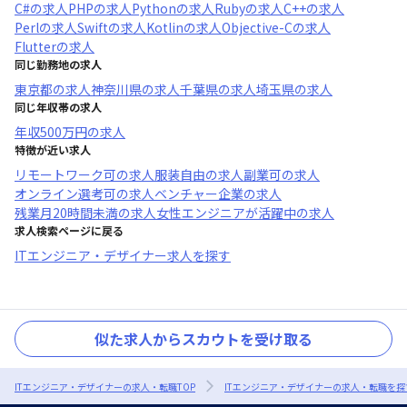
C#
の求人
PHP
の求人
Python
の求人
Ruby
の求人
C++
の求人
Perl
の求人
Swift
の求人
Kotlin
の求人
Objective-C
の求人
Flutter
の求人
同じ勤務地の求人
東京都
の求人
神奈川県
の求人
千葉県
の求人
埼玉県
の求人
同じ年収帯の求人
年収
500万円
の求人
特徴が近い求人
リモートワーク可
の求人
服装自由
の求人
副業可
の求人
オンライン選考可
の求人
ベンチャー企業
の求人
残業月20時間未満
の求人
女性エンジニアが活躍中
の求人
求人検索ページに戻る
ITエンジニア・デザイナー求人を探す
似た求人からスカウトを受け取る
ITエンジニア・デザイナーの求人・転職TOP
ITエンジニア・デザイナーの求人・転職を探