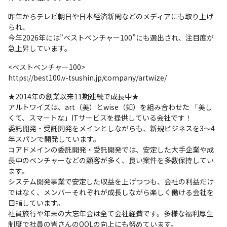
昨年からテレビ朝日や日本経済新聞などのメディアにも取り上げ
られ、

今年2026年には”ベストベンチャー100”にも選出され、注目度が
急上昇しています。
<ベストベンチャー100>

https://best100.v-tsushin.jp/company/artwize/
★2014年の創業以来11期連続で成長中★

アルトワイズは、art（美）とwise（知）を組み合わせた 「美し
くて、スマートな」ITサービスを提供している会社です！

委託開発・受託開発をメインとしながらも、新規ビジネスを3〜4
年スパンで開発しています。

コアドメインの委託開発・受託開発では、安定した大手企業や成
長中のベンチャーなどの顧客が多く、良い案件を多数保持してい
ます。

システム開発事業で安定した収益を上げつつも、会社の利益だけ
ではなく、メンバーそれぞれが成長しながら楽しく働ける会社を
目指しています。

社員旅行や年末の大忘年会は全て会社経費です。多様な福利厚生
制度で社員の皆さんのQOLの向上にも努めています。