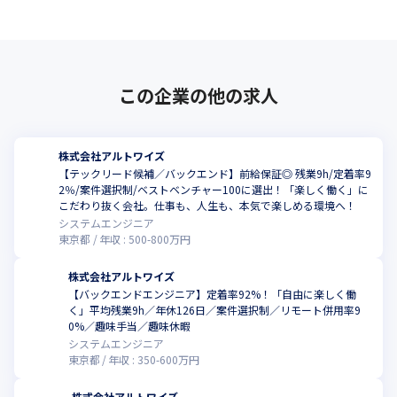
業界や勤務地、残業時間の多い・少ない、リモート・出社比率な
どの観点からも、自由に案件を選んでいます。

またクライアントと面談した後でもクライアントの上司の方と相
性などが良くなさそうな場合は、双方合意の上、案件を選び直せ
るようにしています。

この企業の他の求人
実際に入社半年間で２回案件が変わったエンジニアがおります
が、最後に案件が変わってからは安定した長期稼働をしていま
す。
株式会社アルトワイズ
【テックリード候補／バックエンド】前給保証◎ 残業9h/定着率9
2％/案件選択制/ベストベンチャー100に選出！「楽しく働く」に
こだわり抜く会社。仕事も、人生も、本気で楽しめる環境へ！
システムエンジニア
東京都
年収 :
500
-
800
万円
株式会社アルトワイズ
【バックエンドエンジニア】定着率92%！「自由に楽しく働
く」平均残業9h／年休126日／案件選択制／リモート併用率9
0%／趣味手当／趣味休暇
システムエンジニア
東京都
年収 :
350
-
600
万円
株式会社アルトワイズ