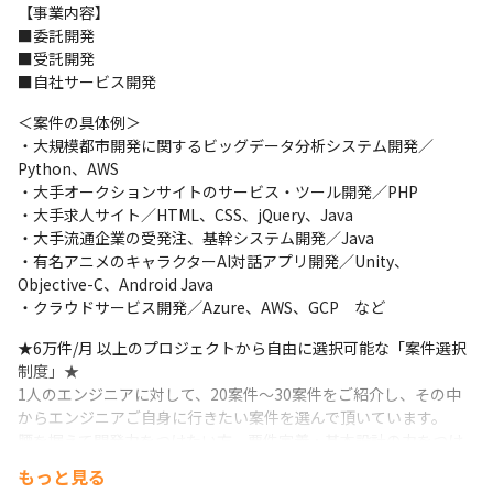
【事業内容】

■委託開発

■受託開発

■自社サービス開発
＜案件の具体例＞

・大規模都市開発に関するビッグデータ分析システム開発／
Python、AWS

・大手オークションサイトのサービス・ツール開発／PHP

・大手求人サイト／HTML、CSS、jQuery、Java

・大手流通企業の受発注、基幹システム開発／Java

・有名アニメのキャラクターAI対話アプリ開発／Unity、
Objective-C、Android Java

・クラウドサービス開発／Azure、AWS、GCP　など
★6万件/月 以上のプロジェクトから自由に選択可能な「案件選択
制度」★

1人のエンジニアに対して、20案件～30案件をご紹介し、その中
からエンジニアご自身に行きたい案件を選んで頂いています。

腰を据えて開発力をつけたい方、要件定義・基本設計の力をつけ
たい方、PL、PMスキルをつけたい方、それぞれの希望を営業部が
もっと見る
ヒアリングします。
