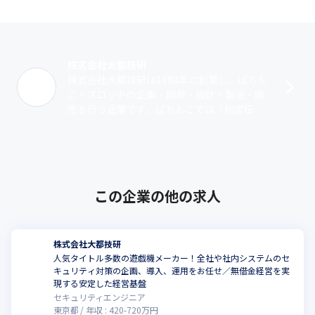
株式会社大都技研
株式会社大都技研は1980年に創業し、ぱちん
こ・スロットの企画・開発・設計・製造・販
売を行う企業です。ぱちんこでは『秘宝伝』
をはじめとするシリーズを展開し、スロット
では『押忍！番長』や『吉宗』『政宗』･･･
この企業の他の求人
株式会社大都技研
人気タイトル多数の遊戯機メーカー！全社や社内システムのセ
キュリティ対策の企画、導入、運用をお任せ／無借金経営を実
現する安定した経営基盤
セキュリティエンジニア
東京都
年収 :
420
-
720
万円