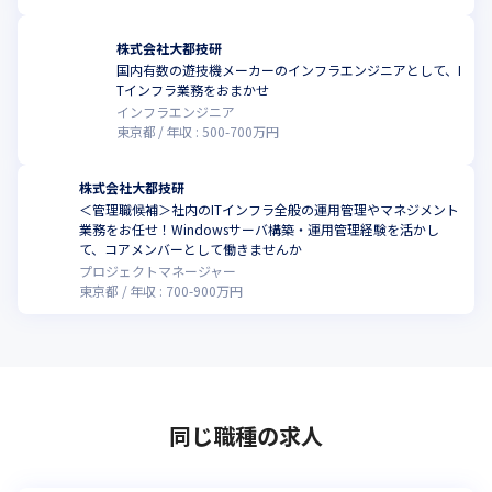
株式会社大都技研
国内有数の遊技機メーカーのインフラエンジニアとして、I
Tインフラ業務をおまかせ
インフラエンジニア
東京都
年収 :
500
-
700
万円
株式会社大都技研
＜管理職候補＞社内のITインフラ全般の運用管理やマネジメント
業務をお任せ！Windowsサーバ構築・運用管理経験を活かし
て、コアメンバーとして働きませんか
プロジェクトマネージャー
東京都
年収 :
700
-
900
万円
同じ職種の求人