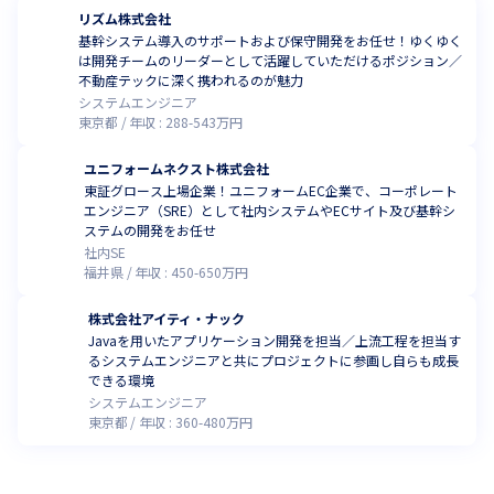
リズム株式会社
基幹システム導入のサポートおよび保守開発をお任せ！ゆくゆく
は開発チームのリーダーとして活躍していただけるポジション／
不動産テックに深く携われるのが魅力
システムエンジニア
東京都
年収 :
288
-
543
万円
ユニフォームネクスト株式会社
東証グロース上場企業！ユニフォームEC企業で、コーポレート
エンジニア（SRE）として社内システムやECサイト及び基幹シ
ステムの開発をお任せ
社内SE
福井県
年収 :
450
-
650
万円
株式会社アイティ・ナック
Javaを用いたアプリケーション開発を担当／上流工程を担当す
るシステムエンジニアと共にプロジェクトに参画し自らも成長
できる環境
システムエンジニア
東京都
年収 :
360
-
480
万円