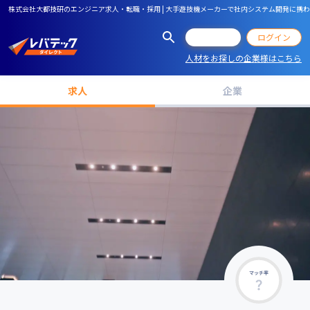
株式会社大都技研のエンジニア求人・転職・採用 | 大手遊技機メーカーで社内システム開発に携
会員登録
ログイン
人材をお探しの企業様はこちら
求人
企業
マッチ率