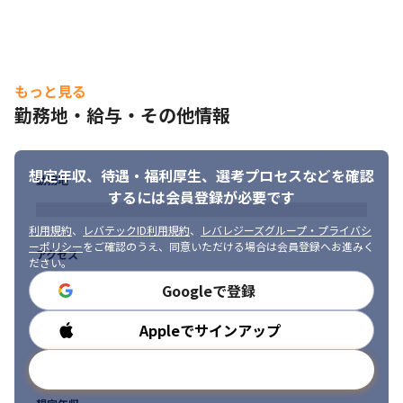
社員旅行では海外に行った実績も。
もっと見る
勤務地・給与・その他情報
想定年収、待遇・福利厚生、
選考プロセスなどを確認
勤務地
するには会員登録が必要です
利用規約
、
レバテックID利用規約
、
レバレジーズグループ・プライバシ
ーポリシー
をご確認のうえ、同意いただける場合は会員登録へお進みく
アクセス
ださい。
Googleで登録
Appleでサインアップ
勤務時間
メールアドレスで登録