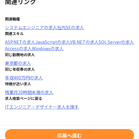
関連リンク
関連職種
システムエンジニア
の求人
社内SE
の求人
関連スキル
ASP.NET
の求人
JavaScript
の求人
VB.NET
の求人
SQL Server
の求人
Access
の求人
Windows
の求人
同じ勤務地の求人
東京都
の求人
同じ年収帯の求人
年収
400万円
の求人
特徴が近い求人
残業月20時間未満
の求人
求人検索ページに戻る
ITエンジニア・デザイナー求人を探す
応募へ進む