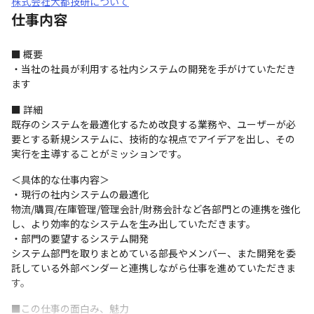
株式会社大都技研について
仕事内容
■ 概要

・当社の社員が利用する社内システムの開発を手がけていただき
ます
■ 詳細

既存のシステムを最適化するため改良する業務や、ユーザーが必
要とする新規システムに、技術的な視点でアイデアを出し、その
実行を主導することがミッションです。
＜具体的な仕事内容＞

・現行の社内システムの最適化

物流/購買/在庫管理/管理会計/財務会計など各部門との連携を強化
し、より効率的なシステムを生み出していただきます。

・部門の要望するシステム開発

システム部門を取りまとめている部長やメンバー、また開発を委
託している外部ベンダーと連携しながら仕事を進めていただきま
す。
■この仕事の面白み、魅力
