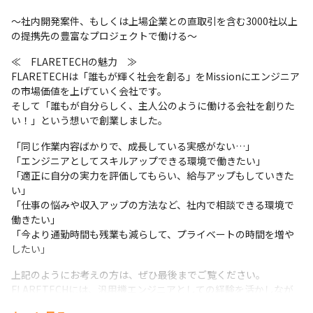
～社内開発案件、もしくは上場企業との直取引を含む3000社以上
の提携先の豊富なプロジェクトで働ける～
≪　FLARETECHの魅力　≫

FLARETECHは「誰もが輝く社会を創る」をMissionにエンジニア
の市場価値を上げていく会社です。

そして「誰もが自分らしく、主人公のように働ける会社を創りた
い！」という想いで創業しました。
「同じ作業内容ばかりで、成長している実感がない…」

「エンジニアとしてスキルアップできる環境で働きたい」

「適正に自分の実力を評価してもらい、給与アップもしていきた
い」

「仕事の悩みや収入アップの方法など、社内で相談できる環境で
働きたい」

「今より通勤時間も残業も減らして、プライベートの時間を増や
したい」
上記のようにお考えの方は、ぜひ最後までご覧ください。

FLARETECHには、汎用機エンジニアとしての経験を活かしなが
ら、安定して働き続けられる環境があります。