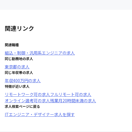
関連リンク
関連職種
組込・制御・汎用系エンジニア
の求人
同じ勤務地の求人
東京都
の求人
同じ年収帯の求人
年収
400万円
の求人
特徴が近い求人
リモートワーク可
の求人
フルリモート可
の求人
オンライン選考可
の求人
残業月20時間未満
の求人
求人検索ページに戻る
ITエンジニア・デザイナー求人を探す