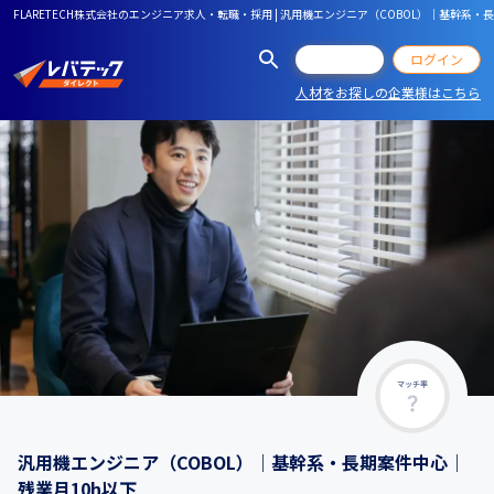
FLARETECH株式会社のエンジニア求人・転職・採用 | 汎用機エンジニア（COBOL）｜基幹系・
会員登録
ログイン
人材をお探しの企業様はこちら
マッチ率
汎用機エンジニア（COBOL）｜基幹系・長期案件中心｜
残業月10h以下