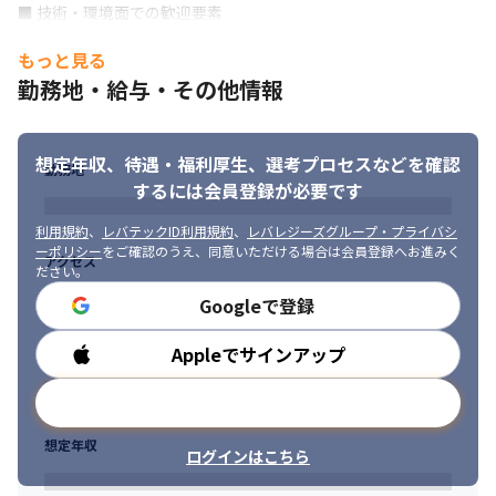
■ 技術・環境面での歓迎要素

※会社の雰囲気や取り組みの一部をYouTubeでもご紹介していま
・CICS、DB2、IMS 等の利用経験

す。

もっと見る
・SQLを用いたデータ抽出・調査の経験

　ご興味のある方は、参考情報としてご覧ください。

・既存システムの改修・機能追加・影響調査の経験
勤務地・給与・その他情報
https://www.youtube.com/channel/UCbLZK0VW8Kf0PtzuoPn5
・長年汎用機に携わってきた方

vXg
・ブランクがあるが、COBOL経験を活かしたい方

想定年収、待遇・福利厚生、
選考プロセスなどを確認
・「モダン技術への強制的なシフト」に不安がある方
勤務地
するには会員登録が必要です
こうした方も、これまでのご経験を正当に評価します。
利用規約
、
レバテックID利用規約
、
レバレジーズグループ・プライバシ
■求める人物像

ーポリシー
をご確認のうえ、同意いただける場合は会員登録へお進みく
アクセス
ださい。
・誠実で素直な人

・会社と共に成長したい人

Googleで登録
・ミッションに共感できる人

・好奇心を持って課題に挑戦していく姿勢がある人

Appleでサインアップ
勤務時間
・自ら機会を創り出し成長していく意思を持っている人
メールアドレスで登録
想定年収
ログインはこちら