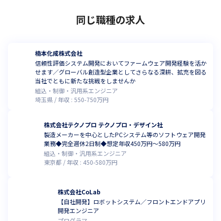
同じ職種の求人
楠本化成株式会社
信頼性評価システム開発においてファームウェア開発経験を活か
せます／グローバル創造型企業としてさらなる深耕、拡充を図る
当社でともに新たな挑戦をしませんか
組込・制御・汎用系エンジニア
埼玉県
年収 :
550
-
750
万円
株式会社テクノプロ テクノプロ・デザイン社
製造メーカーを中心としたPCシステム等のソフトウェア開発
業務◆完全週休2日制◆想定年収450万円～580万円
組込・制御・汎用系エンジニア
東京都
年収 :
450
-
580
万円
株式会社CoLab
【自社開発】ロボットシステム／フロントエンドアプリ
開発エンジニア
プログラマ