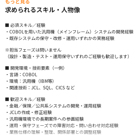
もっと見る
本ポジションでは、金融・保険・公共系を中心とした

求められるスキル・人物像
社会インフラを支える基幹システム（汎用機）の開発・保守プロ
ジェクトに参画いただきます。
■ 必須スキル／経験

・COBOLを用いた汎用機（メインフレーム）システムの開発経験

短期で入れ替わる案件ではなく、

・既存システムの保守・改修・運用いずれかの実務経験
業務知識や現場理解が求められる長期・安定稼働の案件が中心で
す。

※担当フェーズは問いません

単なる作業要員ではなく、既存システムを理解しながら、安定運
（設計・製造・テスト・運用保守いずれのご経験も歓迎します）
用・改善を支えていく役割を担っていただきます。
■ 開発環境・技術要素（一例）

具体的には、以下のような業務を担当していただきます。
・言語：COBOL

・環境：汎用機（IBM等）

・汎用機（メインフレーム）システムの開発・保守

・関連技術：JCL、SQL、CICS など
・COBOLプログラムの改修・追加開発

・JCLの作成・修正

■ 歓迎スキル／経験

・テスト、障害対応、運用保守業務

・金融／保険／公共系システムの開発・運用経験

・業務仕様の確認、関係者との調整（経験に応じて）
・JCLの作成・修正経験

・汎用機環境での長期案件への参画経験

※設計～製造、製造・保守中心など、

・運用・保守フェーズでの障害対応・問い合わせ対応経験

　ご経験・志向に応じて無理のない範囲で担当領域を調整しま
・業務仕様の理解・整理、関係部署との調整経験
す。