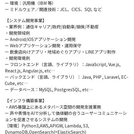
ー 環境：汎用機（IBM 等）

ー ミドルウェア／関連技術：JCL、CICS、SQL など
【システム開発事業】

・業界例：通信キャリア/政府/自動車/損保/不動産

・開発領域例

ー Android/iOSアプリケーション開発

ー Webアプリケーション開発・運用保守

ー 飲食店向けアプリ・地域めぐりアプリ・LINEアプリ制作

・開発環境例

ー フロントエンド（言語、ライブラリ）：JavaScript, Vue.js, 
React.js, Angular.js, etc…

ー バックエンド（言語、ライブラリ）： Java, PHP , Laravel, EC-
Cube, etc…

ー データベース：MySQL, PostgresSQL, etc…
【インフラ構築事業】

・AWS基盤上にあるメタバース空間の開発支援業務

ー 声や表情をAIで分析して価値観の合うユーザーコミュニケーシ
ョンを促進させるシステムの開発

［環境］Python3,AWS,APIGW, Lambda, S3, 
DynamoDB,OpenSearch(=ElasticSearch)
