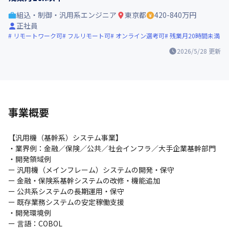
組込・制御・汎用系エンジニア
東京都
420-840万円
正社員
リモートワーク可
フルリモート可
オンライン選考可
残業月20時間未満
2026/5/28
更新
事業概要
【汎用機（基幹系）システム事業】

・業界例：金融／保険／公共／社会インフラ／大手企業基幹部門

・開発領域例

ー 汎用機（メインフレーム）システムの開発・保守

ー 金融・保険系基幹システムの改修・機能追加

ー 公共系システムの長期運用・保守

ー 既存業務システムの安定稼働支援

・開発環境例

ー 言語：COBOL
