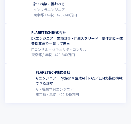
計・構築に携われる
インフラエンジニア
東京都
年収 :
420
-
840
万円
FLARETECH株式会社
DXエンジニア｜業務改善・IT導入をリード｜要件定義〜改
善提案まで一貫して担当
ITコンサル・セキュリティコンサル
東京都
年収 :
420
-
840
万円
FLARETECH株式会社
AIエンジニア｜Python×生成AI｜RAG／LLM実装に挑戦
できる環境
AI・機械学習エンジニア
東京都
年収 :
420
-
840
万円