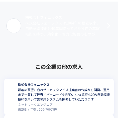
株式会社フェニックス
株式会社フェニックスは1984年の設立以来、
自動認識技術と40年間培ってきた独自の基盤
技術を持つ、効率化・省力化製品のものづく
り企業です（※）。自動認識の技術は工場・
病院・公共施設、店舗などのあらゆる･･･
この企業の他の求人
株式会社フェニックス
顧客の要望に合わせてカスタマイズ提案書の作成から開発、運用
まで一貫して担当／バーコードやRFID、生体認証などの自動認識
技術を用いて業務用システムを開発していただきます
ネットワークエンジニア
東京都
年収 :
500
-
700
万円