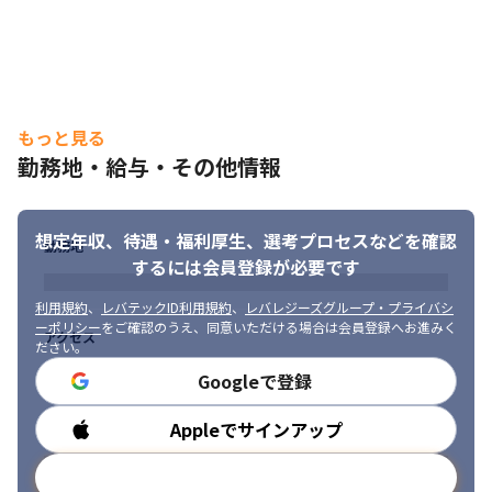
もっと見る
勤務地・給与・その他情報
想定年収、待遇・福利厚生、
選考プロセスなどを確認
勤務地
するには会員登録が必要です
利用規約
、
レバテックID利用規約
、
レバレジーズグループ・プライバシ
ーポリシー
をご確認のうえ、同意いただける場合は会員登録へお進みく
アクセス
ださい。
Googleで登録
Appleでサインアップ
勤務時間
メールアドレスで登録