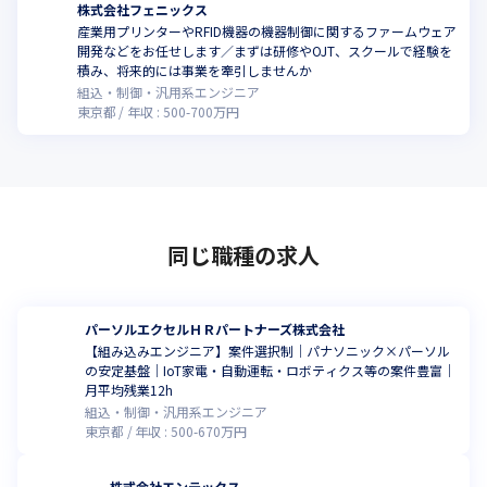
株式会社フェニックス
産業用プリンターやRFID機器の機器制御に関するファームウェア
開発などをお任せします／まずは研修やOJT、スクールで経験を
積み、将来的には事業を牽引しませんか
組込・制御・汎用系エンジニア
東京都
年収 :
500
-
700
万円
同じ職種の求人
パーソルエクセルＨＲパートナーズ株式会社
【組み込みエンジニア】案件選択制｜パナソニック×パーソル
の安定基盤｜IoT家電・自動運転・ロボティクス等の案件豊富｜
月平均残業12h
組込・制御・汎用系エンジニア
東京都
年収 :
500
-
670
万円
株式会社エンテックス