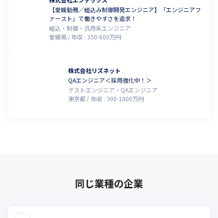
【愛媛勤務／組込み制御開発エンジニア】「エンジニアフ
ァースト」で働きやすさを追求！
組込・制御・汎用系エンジニア
愛媛県
年収 :
350
-
600
万円
株式会社リズネット
QAエンジニア＜採用強化中！＞
テストエンジニア・QAエンジニア
東京都
年収 :
300
-
1000
万円
同じ業種の企業