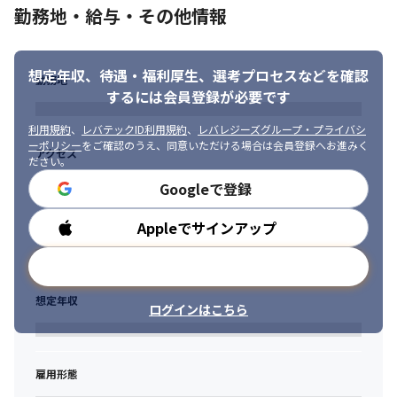
勤務地・給与・その他情報
想定年収、待遇・福利厚生、
選考プロセスなどを確認
勤務地
するには会員登録が必要です
利用規約
、
レバテックID利用規約
、
レバレジーズグループ・プライバシ
ーポリシー
をご確認のうえ、同意いただける場合は会員登録へお進みく
アクセス
ださい。
Googleで登録
Appleでサインアップ
勤務時間
メールアドレスで登録
想定年収
ログインはこちら
雇用形態