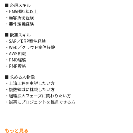
　ご興味のある方は、参考情報としてご覧ください。

■ 必須スキル

・PM経験2年以上

https://www.youtube.com/channel/UCbLZK0VW8Kf0PtzuoPn5
・顧客折衝経験

vXg
・要件定義経験
■ 歓迎スキル

・SAP／ERP案件経験

・Web／クラウド案件経験

・AWS知識

・PMO経験

・PMP資格
■ 求める人物像

・上流工程を主導したい方

・複数領域に挑戦したい方

・組織拡大フェーズに関わりたい方

・誠実にプロジェクトを推進できる方
もっと見る