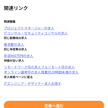
関連リンク
関連職種
プロジェクトマネージャー
の求人
ITコンサル・セキュリティコンサル
の求人
同じ勤務地の求人
東京都
の求人
同じ年収帯の求人
年収
400万円
の求人
特徴が近い求人
リモートワーク可
の求人
フルリモート可
の求人
オンライン選考可
の求人
残業月20時間未満
の求人
求人検索ページに戻る
ITエンジニア・デザイナー求人を探す
応募へ進む