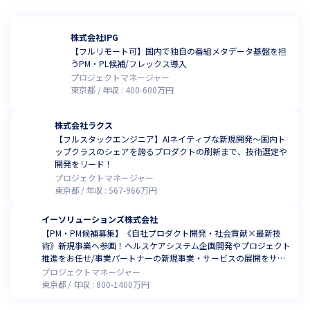
株式会社IPG
【フルリモート可】国内で独自の番組メタデータ基盤を担
うPM・PL候補/フレックス導入
プロジェクトマネージャー
東京都
年収 :
400
-
600
万円
株式会社ラクス
【フルスタックエンジニア】AIネイティブな新規開発～国内ト
ップクラスのシェアを誇るプロダクトの刷新まで、技術選定や
開発をリード！
プロジェクトマネージャー
東京都
年収 :
567
-
966
万円
イーソリューションズ株式会社
【PM・PM候補募集】《自社プロダクト開発・社会貢献×最新技
術》新規事業へ参画！ヘルスケアシステム企画開発やプロジェクト
推進をお任せ/事業パートナーの新規事業・サービスの展開をサポ
ート！/0から1を創出できる環境です！
プロジェクトマネージャー
東京都
年収 :
800
-
1400
万円