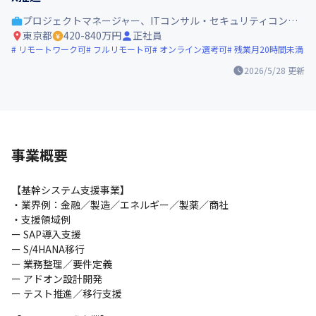
プロジェクトマネージャー、ITコンサル・セキュリティコンサル
東京都
420-840万円
正社員
リモートワーク可
フルリモート可
オンライン選考可
残業月20時間未満
2026/5/28
更新
事業概要
【基幹システム支援事業】

・業界例：金融／製造／エネルギー／製薬／商社

・支援領域例

ー SAP導入支援

ー S/4HANA移行

ー 業務整理／要件定義

ー アドオン設計開発

ー テスト推進／移行支援