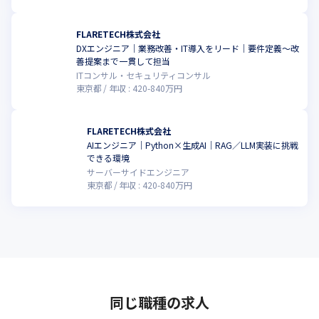
FLARETECH株式会社
DXエンジニア｜業務改善・IT導入をリード｜要件定義〜改
善提案まで一貫して担当
ITコンサル・セキュリティコンサル
東京都
年収 :
420
-
840
万円
FLARETECH株式会社
AIエンジニア｜Python×生成AI｜RAG／LLM実装に挑戦
できる環境
サーバーサイドエンジニア
東京都
年収 :
420
-
840
万円
同じ職種の求人