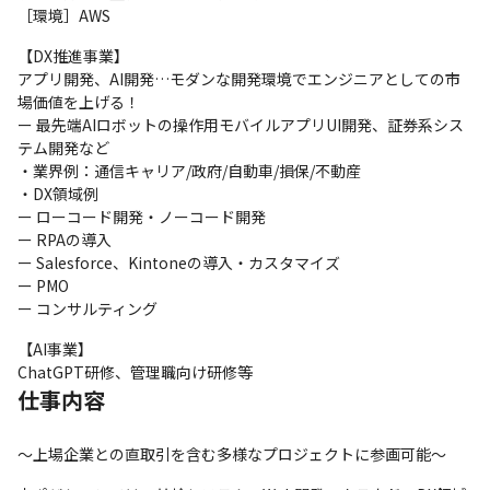
［環境］AWS
【DX推進事業】

アプリ開発、AI開発…モダンな開発環境でエンジニアとしての市
場価値を上げる！

ー 最先端AIロボットの操作用モバイルアプリUI開発、証券系シス
テム開発など

・業界例：通信キャリア/政府/自動車/損保/不動産

・DX領域例

ー ローコード開発・ノーコード開発

ー RPAの導入

ー Salesforce、Kintoneの導入・カスタマイズ

ー PMO

ー コンサルティング
【AI事業】

ChatGPT研修、管理職向け研修等
仕事内容
～上場企業との直取引を含む多様なプロジェクトに参画可能～