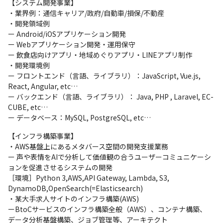
【システム開発事業】

・業界例：通信キャリア/政府/自動車/損保/不動産

・開発領域例

ー Android/iOSアプリケーション開発

ー Webアプリケーション開発・運用保守

ー 飲食店向けアプリ・地域めぐりアプリ・LINEアプリ制作

・開発環境例

ー フロントエンド（言語、ライブラリ）：JavaScript, Vue.js, 
React, Angular, etc…

ー バックエンド（言語、ライブラリ）： Java, PHP , Laravel, EC-
CUBE, etc…

ー データベース：MySQL, PostgreSQL, etc…
【インフラ構築事業】

・AWS基盤上にあるメタバース空間の開発支援業務

ー 声や表情をAIで分析して価値観の合うユーザーコミュニケーシ
ョンを促進させるシステムの開発

［環境］Python 3,AWS,API Gateway, Lambda, S3, 
DynamoDB,OpenSearch(=Elasticsearch)

・某大手求人サイトのインフラ構築(AWS)

ーBtoCサービスのインフラ構築全般（AWS）、コンテナ構築、

データ分析基盤構築、ジョブ管理等、アーキテクト
