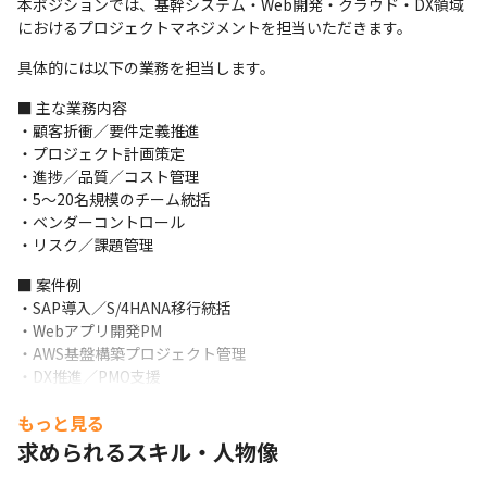
本ポジションでは、基幹システム・Web開発・クラウド・DX領域
におけるプロジェクトマネジメントを担当いただきます。
具体的には以下の業務を担当します。
■ 主な業務内容

・顧客折衝／要件定義推進

・プロジェクト計画策定

・進捗／品質／コスト管理

・5～20名規模のチーム統括

・ベンダーコントロール

・リスク／課題管理
■ 案件例

・SAP導入／S/4HANA移行統括

・Webアプリ開発PM

・AWS基盤構築プロジェクト管理

・DX推進／PMO支援
上流工程比率が高く、裁量を持って推進できる環境です。
もっと見る
求められるスキル・人物像
※会社の雰囲気や取り組みの一部をYouTubeでもご紹介していま
す。
