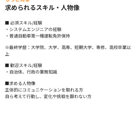
・　自治体向けのシステム標準化プロジェクト

求められるスキル・人物像
・　制度改正対応

・　既存機能バージョンアップ

・　新画面の構築

■ 必須スキル/経験

・　周辺システム中心に先端技術の適用（タブレット・RPA導
・システムエンジニアの経験

入、AI活用等）

・普通自動車第一種運転免許保持
・　全面的なシステム再構築
※最終学歴：大学院、大学、高専、短期大学、専修、高校卒業以
■ この仕事の面白み、魅力

上
・住民記録・税・福祉といった自治体の基幹システム分野におい
て、秋田県北地区を中心に複数の自治体で長年にわたり導入・運
■ 歓迎スキル/経験

用しております。

・自治体、行政の業務知識
いずれも短期導入・短期撤退ではなく、自治体業務の中枢を支え
■求める人物像

るシステムとして継続的に利用されている点が特徴です。
主体的にコミュニケーションを取れる方

近年は財務会計・人事給与・庶務事務などの内部情報系分野にも
自ら考えて行動し、変化や挑戦を厭わない方
注力しており、既存自治体への横展開を軸に、着実に対応領域を
広げています。

全国展開型のベンダーとは異なり、地域に根差し、顔の見える関
係性の中でシステムを育てていくことを強みとしています。
・市民や地域の生活を支える公共領域のお仕事です。お客さまと