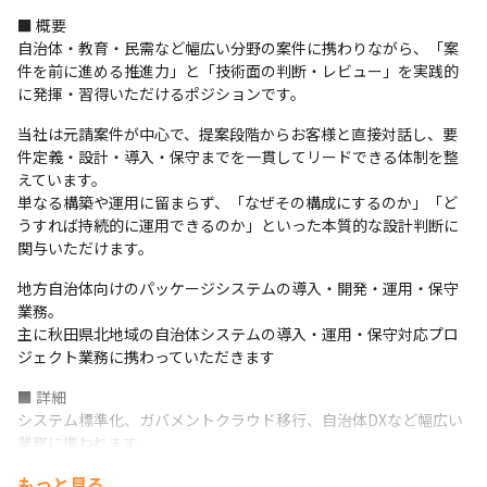
■ 概要

自治体・教育・民需など幅広い分野の案件に携わりながら、「案
件を前に進める推進力」と「技術面の判断・レビュー」を実践的
に発揮・習得いただけるポジションです。
当社は元請案件が中心で、提案段階からお客様と直接対話し、要
件定義・設計・導入・保守までを一貫してリードできる体制を整
えています。

単なる構築や運用に留まらず、「なぜその構成にするのか」「ど
うすれば持続的に運用できるのか」といった本質的な設計判断に
関与いただけます。
地方自治体向けのパッケージシステムの導入・開発・運用・保守
業務。

主に秋田県北地域の自治体システムの導入・運用・保守対応プロ
ジェクト業務に携わっていただきます
■ 詳細

システム標準化、ガバメントクラウド移行、自治体DXなど幅広い
業務に携われます。

セキュリティの関係上、市役所等の現地訪問対応もあります

もっと見る