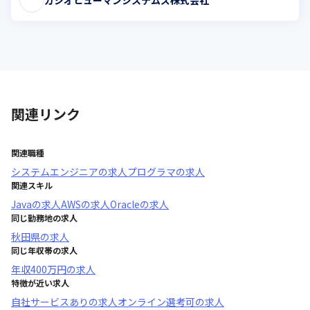
関連リンク
関連職種
システムエンジニア
の求人
プログラマ
の求人
関連スキル
Java
の求人
AWS
の求人
Oracle
の求人
同じ勤務地の求人
秋田県
の求人
同じ年収帯の求人
年収
400万円
の求人
特徴が近い求人
自社サービスあり
の求人
オンライン選考可
の求人