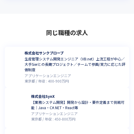
同じ職種の求人
株式会社サンクプローブ
生産管理システム開発エンジニア（VB.net）上流工程が中心／
大手Sierとの長期プロジェクト／チームで参画/実力に応じた評
価制度
アプリケーションエンジニア
東京都
年収 :
400
-
900
万円
株式会社SynX
【業務システム開発】開発から設計・要件定義まで挑戦可
能｜Java・C#.NET・React等
アプリケーションエンジニア
東京都
年収 :
450
-
800
万円