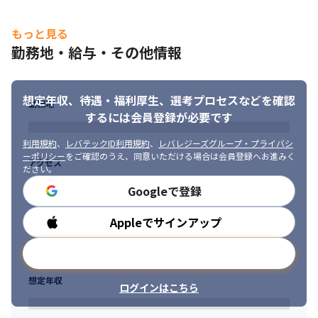
共に課題解決に取り組むことで、地域社会に貢献でき大きなやり
がいを感じられるお仕事です

・自治体、学校、民間企業、全国森林組合に安定した取引があり
もっと見る
ます

勤務地・給与・その他情報
・取引が増え業務量増のため、増員の求人です

・経験を積んだ後、管理職登用があります（実績あり）

・入社日は応相談、UIJターン大歓迎です
想定年収、待遇・福利厚生、
選考プロセスなどを確認
勤務地
■将来的な展望について

するには会員登録が必要です
今後は、秋田県北エリアにとどまらず秋田県全域への事業拡大を
利用規約
、
レバテックID利用規約
、
レバレジーズグループ・プライバシ
見据えた展開を進めており、その一環として県内での営業・体制
ーポリシー
をご確認のうえ、同意いただける場合は会員登録へお進みく
強化を段階的に進めています。

アクセス
ださい。
基幹システムを主軸としつつも、国の標準化後を見据えた内部情
Googleで登録
報システム分野への注力を強化しており、人材投入・技術蓄積を
通じて、エリア・業務の両面での拡大を目指しています。

秋田県内のIT業界は、同規模の企業が多く存在する一方で、自治
Appleでサインアップ
勤務時間
体システム分野をリードする存在は決して多くありません。

当社はその現状を課題と捉え、自治体業務に深く関わり、地域を
メールアドレスで登録
けん引するIT企業として存在感を高めていくことを目標としてい
ます。
想定年収
ログインはこちら