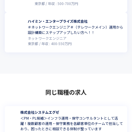
東京都
年収 :
500
-
700
万円
ハイミン・エンタープライズ株式会社
＃ネットワークエンジニア＃（テレワークメイン）運用から
設計構築にステップアップしたい方へ！！
ネットワークエンジニア
東京都
年収 :
400
-
550
万円
同じ職種の求人
株式会社システムエグゼ
＜PM・PL候補＞インフラ運用・保守コンサルタントとして活
躍！複数顧客の運用・保守業務を各顧客単位のチームで担当して
おり、困ったときに相談できる体制が整っています