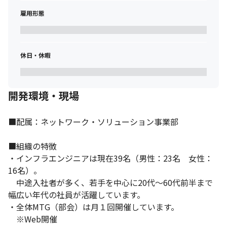
《経験豊富なベテラン社員がサポート！》

インフラエンジニアとして20年以上の経験を持つ部長をはじめ、
雇用形態
経験豊富なベテラン社員が多数在籍。

プロジェクトへのアサイン後も、困ったことや分からないことが
あれば気軽に相談しやすい環境です。

市場価値の高いエンジニアになれるよう、しっかりサポートしま
休日・休暇
す。
開発環境・現場
■配属：ネットワーク・ソリューション事業部

■組織の特徴

・インフラエンジニアは現在39名（男性：23名　女性：
16名）。

　中途入社者が多く、若手を中心に20代～60代前半まで
幅広い年代の社員が活躍しています。

・全体MTG（部会）は月１回開催しています。

　※Web開催
