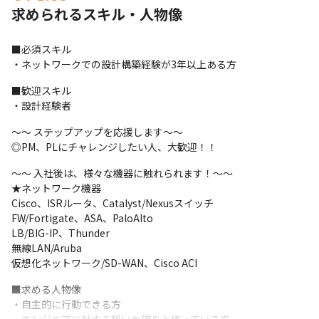
求められるスキル・人物像
損保会社の全国の拠点やデータセンターのシステムの設計・構築
を担当。要件の設計から								

■必須スキル

作業までを一貫してお任せします。								

・ネットワークでの設計構築経験が3年以上ある方
新しい案件の発足などに応じ、業務を進めます。								
■歓迎スキル

過去事例があるものが 多い為、小規模案件のリーダーは早期にお
・設計経験者
任せ可能。								

～～ ステップアップを応援します～～

少しずつ規模の大きな案件にも挑戦でき、 4～5人のチームで取り
◎PM、PLにチャレンジしたい人、大歓迎！！
組む事が多いです。								
～～ 入社後は、様々な機器に触れられます！～～

■スキルを磨いて、より大規模案件に挑戦したい方なら・・・								
★ネットワーク機器

Cisco、ISRルータ、Catalyst/Nexusスイッチ

SIer、またはセキュリティベンダーでの業務をお任せします。								
FW/Fortigate、ASA、PaloAlto

LB/BIG-IP、Thunder

セキュリティベンダーであれば、 主にファイアーウォール製品な
無線LAN/Aruba

どセキュリティの設計・構築を担当。								

仮想化ネットワーク/SD-WAN、Cisco ACI
まずはキッティングや試験 設計などから任される事が多いです。								
■求める人物像

SIerであれば、ネットワーク・セキュリティ・ロードバラ ンサな
・自主的に行動できる方

どの設計・構築を担当。								
