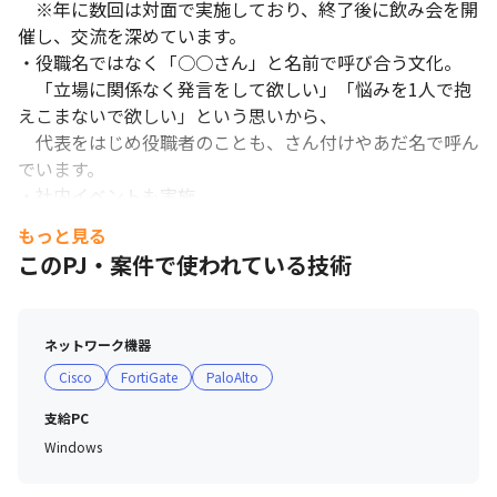
　※年に数回は対面で実施しており、終了後に飲み会を開
催し、交流を深めています。

・役職名ではなく「○○さん」と名前で呼び合う文化。

　「立場に関係なく発言をして欲しい」「悩みを1人で抱
えこまないで欲しい」という思いから、

　代表をはじめ役職者のことも、さん付けやあだ名で呼ん
でいます。

・社内イベントも実施

　バーベキューや日本酒会などのイベントを定期的に開
もっと見る
催。

このPJ・案件で使われている技術
■ 教育・研修制度

　・様々な実機を使用してのカリキュラムがあります。

ネットワーク機器
Cisco
FortiGate
PaloAlto
　～～ 入社後は、様々な機器に触れられます！～～				
支給PC
　★ネットワーク機器				

Windows
　Cisco、ISRルータ、Catalyst/Nexusスイッチ				