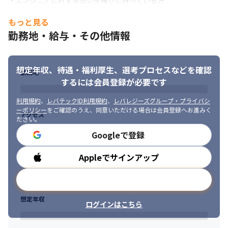
・エンジニアに対する想いを確りと持っている方

いずれの場合も、1名から数名のチームで取り組む事が多いです。								
∟エンジニアとしての成長意欲をお持ちの方
もっと見る
《実際のプロジェクト》

・個人の成長だけでなく、会社全体の成長を考えられる方

■ACI Fabricの構築	

勤務地・給与・その他情報
∟部下の未来の為に、上司の方が真剣に考え、アドバイスをして
■外部接続ネットワークの構築	

くれるような環境です
■外部接続ネットワークの構築	

■商用Webサービス向けサーバーインフラの構築	

想定年収、待遇・福利厚生、
選考プロセスなどを確認
・成長の為に、積極的に取り組める方

勤務地
■ロードバランサ―BIG-IPの構築 など	
∟大手SIerと同じプロジェクトに入ることが多いため、

するには会員登録が必要です
　高い水準での業務が求められる分、勉強会などの成長機会も豊
《さらなるスキル獲得を目指せる環境！》

利用規約
、
レバテックID利用規約
、
レバレジーズグループ・プライバシ
富。

プロジェクトへのアサイン後も、主体的に学べる環境を整備。

ーポリシー
をご確認のうえ、同意いただける場合は会員登録へお進みく
　向上心を持って取り組める方に向いています。
アクセス
Fortinetのファイヤーウォール装置（FortiGate）の研修、Aruba
ださい。
などの無線系の研修を

Googleで登録
ご用意しています。

そのほか、希望があれば、サーバーに関する研修に参加すること
Appleでサインアップ
勤務時間
も可能です。
※入社時点でのスキルに不安が残る方は、実機を用いた研修でス
メールアドレスで登録
キル獲得をサポート。

　リモートアクセスが可能なので、自宅でも自由に勉強できま
想定年収
ログインはこちら
す。