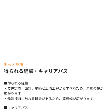
　FW/Fortigate、ASA、PaloAlto				

　LB/BIG-IP、Thunder				

　無線LAN/Aruba				

　仮想化ネットワーク/SD-WAN、Cisco ACI
もっと見る
得られる経験・キャリアパス
■得られる経験

・要件定義、設計、構築と上流工程から学べるため、経験の幅が
広がります。

・先端技術に触れる機会があるため、業務幅が広がります。
■キャリアパス
