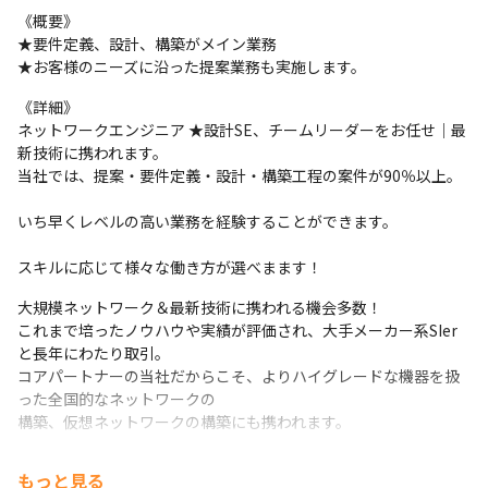
《概要》

★要件定義、設計、構築がメイン業務

★お客様のニーズに沿った提案業務も実施します。　
《詳細》

ネットワークエンジニア ★設計SE、チームリーダーをお任せ｜最
新技術に携われます。								

当社では、提案・要件定義・設計・構築工程の案件が90％以上。								
いち早くレベルの高い業務を経験することができます。								
スキルに応じて様々な働き方が選べまます！ 	
大規模ネットワーク＆最新技術に携われる機会多数！

これまで培ったノウハウや実績が評価され、大手メーカー系SIer
と長年にわたり取引。

コアパートナーの当社だからこそ、よりハイグレードな機器を扱
った全国的なネットワークの

構築、仮想ネットワークの構築にも携われます。
―― 働き先の例 ――								

もっと見る
■ポジションアップに挑戦したい方なら・・・								