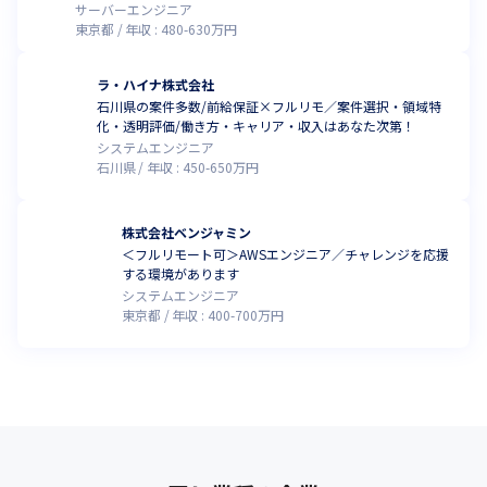
サーバーエンジニア
東京都
年収 :
480
-
630
万円
ラ・ハイナ株式会社
石川県の案件多数/前給保証×フルリモ／案件選択・領域特
化・透明評価/働き方・キャリア・収入はあなた次第！
システムエンジニア
石川県
年収 :
450
-
650
万円
株式会社ベンジャミン
＜フルリモート可＞AWSエンジニア／チャレンジを応援
する環境があります
システムエンジニア
東京都
年収 :
400
-
700
万円