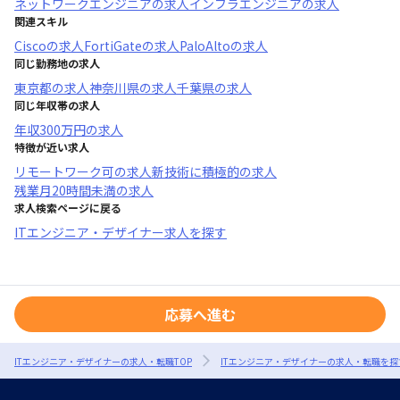
ネットワークエンジニア
の求人
インフラエンジニア
の求人
関連スキル
Cisco
の求人
FortiGate
の求人
PaloAlto
の求人
同じ勤務地の求人
東京都
の求人
神奈川県
の求人
千葉県
の求人
同じ年収帯の求人
年収
300万円
の求人
特徴が近い求人
リモートワーク可
の求人
新技術に積極的
の求人
残業月20時間未満
の求人
求人検索ページに戻る
ITエンジニア・デザイナー求人を探す
応募へ進む
ITエンジニア・デザイナーの求人・転職TOP
ITエンジニア・デザイナーの求人・転職を探