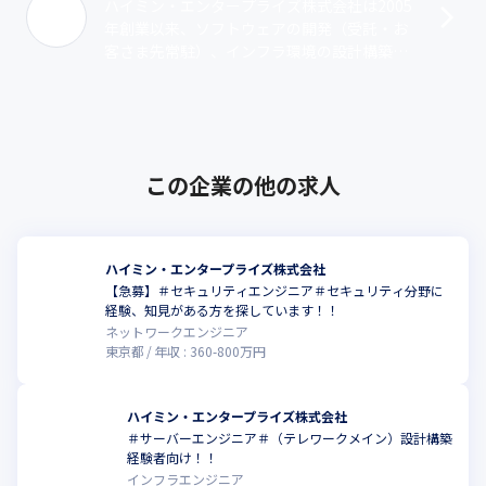
ハイミン・エンタープライズ株式会社は2005
年創業以来、ソフトウェアの開発（受託・お
客さま先常駐）、インフラ環境の設計構築な
どの事業で堅実な成長を遂げてきました。こ
れまで培ったノウハウや実績が評価され･･･
この企業の他の求人
ハイミン・エンタープライズ株式会社
【急募】＃セキュリティエンジニア＃セキュリティ分野に
経験、知見がある方を探しています！！
ネットワークエンジニア
東京都
年収 :
360
-
800
万円
ハイミン・エンタープライズ株式会社
＃サーバーエンジニア＃（テレワークメイン）設計構築
経験者向け！！
インフラエンジニア