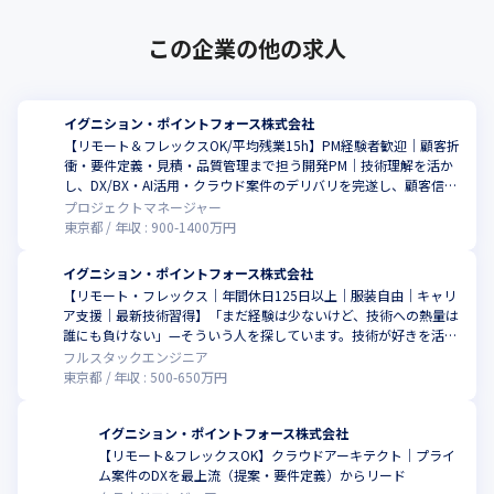
■プロフェッショナルリソース事業

この企業の他の求人
コンサルタント、エンジニア、採用プロフェッショナルを提供
し、広範なネットワークを駆使した人材調達、独自のフリーラン
スプラットフォーム「アビリティクラウド」を運営しています。

イグニション・ポイントフォース株式会社
プロフェッショナル人材マッチングと採用コンサルティング（採
【リモート＆フレックスOK/平均残業15h】PM経験者歓迎｜顧客折
用代行・RPO、採用ブランディング、採用戦略立案等）を提供し
衝・要件定義・見積・品質管理まで担う開発PM｜技術理解を活か
ます。
し、DX/BX・AI活用・クラウド案件のデリバリを完遂し、顧客信
頼・開発生産性・チーム成果を高める裁量大ポジション
プロジェクトマネージャー
東京都
年収 :
900
-
1400
万円
イグニション・ポイントフォース株式会社
【リモート・フレックス｜年間休日125日以上｜服装自由｜キャリ
ア支援｜最新技術習得】「まだ経験は少ないけど、技術への熱量は
誰にも負けない」—そういう人を探しています。技術が好きを活か
した仕事がしたい方を大歓迎｜生成AI・モダンスタック環境
フルスタックエンジニア
東京都
年収 :
500
-
650
万円
イグニション・ポイントフォース株式会社
【リモート&フレックスOK】クラウドアーキテクト｜プライ
ム案件のDXを最上流（提案・要件定義）からリード