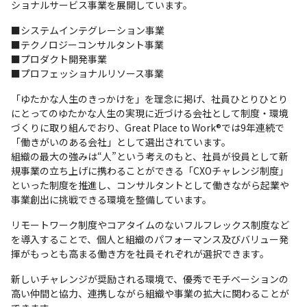
ショナルサービス事業を展開しています。
■システムインテグレーション事業

■テクノロジーコンサルタント事業

■プロダクト開発事業

■プロフェッショナルリソース事業
「ゆたかな人生のきっかけを」を理念に掲げ、社員ひとりひとり
にとってのゆたかな人生の実現に近づける会社として制度・環境
づくりに取り組んでおり、Great Place to Work®️では9年連続で
「働きがいのある会社」として選出されています。

組織の最大の強みは“人”という考えのもと、社員が役員として新
規事業の立ち上げに携わることができる「CXOチャレンジ制度」
といった制度を推進し、コンサルタントとして働きながら起業や
事業創出に挑戦できる環境を整備しています。
リモートワーク制度やコアタイムのないフルフレックス制度など
を導入することで、個人と組織のパフォーマンス及びバリュー発
揮がもっとも高まる働き方を社員それぞれが選択できます。
新しいチャレンジが奨励される環境で、優秀でモチベーションの
高い仲間と協力、連携しながら組織や事業の拡大に関わることが