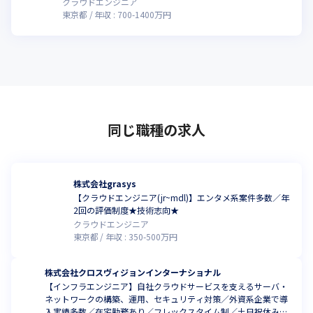
クラウドエンジニア
東京都
年収 :
700
-
1400
万円
同じ職種の求人
株式会社grasys
【クラウドエンジニア(jr~mdl)】エンタメ系案件多数／年
2回の評価制度★技術志向★
クラウドエンジニア
東京都
年収 :
350
-
500
万円
株式会社クロスヴィジョンインターナショナル
【インフラエンジニア】自社クラウドサービスを支えるサーバ・
ネットワークの構築、運用、セキュリティ対策／外資系企業で導
入実績多数／在宅勤務あり／フレックスタイム制／土日祝休み／