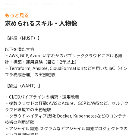
■携わっていただく案件事例（一部）

〇大手製造業向けクラウド環境アセスメント（Azure）

もっと見る
：お客様が構築した生成AI基盤（Azure）に対し、セキュリティや
求められるスキル・人物像
コスト最適化など5つの観点で客観的評価（アセスメント）を実
施、改善推奨事項と「あるべき本番環境構成図」の提示。

〇RAGアプリ利用増におけるアーキテクチャ最適化（Azure）

【必須（MUST）】
：利用者が10倍規模に拡大することを見据え、パフォーマンス分
以下を満たす方

析や負荷テストを実施、可用性・性能を担保するアーキテクチャ
・AWS, GCP, Azure いずれかのパブリッククラウドにおける設
への最適化を支援。

計・構築・運用経験（目安：2年以上）

〇マルチクラウド（AWS/Azure）のガバナンス策定・CCoE推進

・Terraform, Ansible, CloudFormationなどを用いたIaC（イン
：マルチクラウド利用を前提とした全社的な共通アーキテクチャ
フラ構成管理）の実務経験
やガイドラインを策定、CCoE（Cloud Center of Excellence）の
推進を支援し、持続的なクラウド活用基盤を整備。

【歓迎（WANT）】
〇CI/CDパイプライン設計ガイドライン策定・実践

：開発効率・品質・セキュリティ（DevSecOps）を向上させるた
・CI/CDパイプラインの構築・運用改善

めのCI/CDパイプライン設計ガイドラインを策定、自動化による信
・複数クラウドの経験: AWSとAzure、GCPとAWSなど、マルチク
頼性の高いリリースプロセスの構築を支援。
ラウド環境での実務経験

・クラウドネイティブ技術: Docker, Kubernetesなどのコンテナ
【このポジションの魅力】

技術の利用経験

・着実なスキルアップ：AWS, Azure, GCPのマルチクラウド案件
・アジャイル開発: スクラムなどアジャイル開発プロジェクトでの
に携わるチャンスが豊富にあります。まずは構築・運用で強みを
インフラ担当経験
