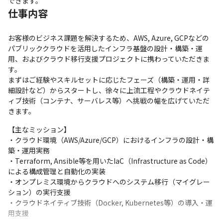
できます。
仕事内容
お客様のビジネス課題を解決するため、AWS, Azure, GCPなどの
パブリッククラウドを活用したインフラ基盤の設計・構築・運
用、およびクラウド移行支援プロジェクトに携わっていただきま
す。

まずはご経験やスキルセットに応じたフェーズ（構築・運用・詳
細設計など）からスタートし、徐々に上流工程やクラウドネイテ
ィブ技術（コンテナ、サーバレス等）へ挑戦の幅を広げていただ
きます。
【主なミッション】

・クラウド環境（AWS/Azure/GCP）におけるインフラの設計・構
築・運用実務

・Terraform, Ansible等を用いたIaC（Infrastructure as Code）
による構成管理と自動化の実装

・オンプレミス環境からクラウドへのシステム移行（マイグレー
ション）の実行支援

・クラウドネイティブ技術（Docker, Kubernetes等）の導入・運
用支援