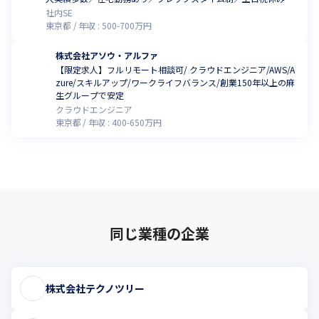
転勤なし
社内SE
東京都
年収 :
500
-
700
万円
株式会社アソウ・アルファ
【限定求人】フルリモート相談可/ クラウドエンジニア/AWS/A
zure/スキルアップ/ワークライフバランス/創業150年以上の麻
生グループで安定
クラウドエンジニア
東京都
年収 :
400
-
650
万円
同じ業種の企業
株式会社テクノツリー