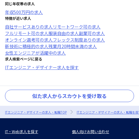
同じ年収帯の求人
年収
500万円
の求人
特徴が近い求人
自社サービスあり
の求人
リモートワーク可
の求人
フルリモート可
の求人
服装自由
の求人
副業可
の求人
オンライン選考可
の求人
フレックス制度あり
の求人
新技術に積極的
の求人
残業月20時間未満
の求人
女性エンジニアが活躍中
の求人
求人検索ページに戻る
ITエンジニア・デザイナー求人を探す
似た求人からスカウトを受け取る
ITエンジニア・デザイナーの求人・転職TOP
ITエンジニア・デザイナーの求人・転職を探
IT・Web求人を探す
個人向けお問い合わせ