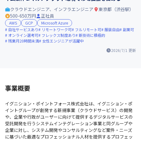
クラウドエンジニア、インフラエンジニア
東京都（渋谷駅）
500-650万円
正社員
AWS
GCP
Microsoft Azure
自社サービスあり
リモートワーク可
フルリモート可
服装自由
副業可
オンライン選考可
フレックス制度あり
新技術に積極的
残業月20時間未満
女性エンジニアが活躍中
2026/7/1
更新
事業概要
イグニション・ポイントフォース株式会社は、イグニション・ポ
イントグループが創発する新規事業（クラウドサービス）の開発
や、企業や行政がユーザーに向けて提供するデジタルサービスの
受託開発を行うシステムインテグレーション事業と同グループや
企業に対し、システム開発やコンサルティングなど案件・ニーズ
に基づいた最適なプロフェッショナル人材を提供するプロフェッ