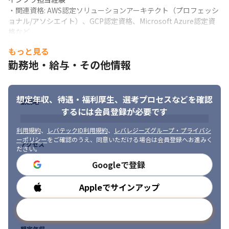
活かしつつ、先輩社員のサポートのもと、詳細設計から基本設
・関連資格: AWS認定ソリューションアーキテクト（プロフェッシ
計、要件定義へとステップアップが可能です。

ョナル/アソシエイト）、GCP認定資格、Microsoft Azure認定資
・モダンな技術スタック：TerraformやAnsibleを用いたIaC（自
格など

動化）の経験をさらに深めることができます。コンテナ技術やサ
・サーバー、ネットワーク、ストレージなど、従来のオンプレミ
ーバレスなど、クラウドネイティブ領域への挑戦も推奨していま
もっと見る
ス環境におけるインフラ設計・構築経験

す。
勤務地・給与・その他情報
・OS (Linux/Windows Server) の基礎知識と実務経験
想定年収、待遇・福利厚生、
選考プロセスなどを確認
勤務地
するには会員登録が必要です
利用規約
、
レバテックID利用規約
、
レバレジーズグループ・プライバシ
ーポリシー
をご確認のうえ、同意いただける場合は会員登録へお進みく
アクセス
ださい。
Googleで登録
Appleでサインアップ
勤務時間
メールアドレスで登録
想定年収