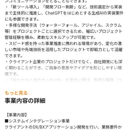
ンコミュニケーションをとることもできます。

・「新ツール導入」「開発フロー刷新」など、技術選定から実装
まで主体的に推進し、ChatGPTをはじめとする生成AIの実装案件
にも参画できます。

・多様な開発手法（ウォーターフォール、アジャイル、スクラム
等）をプロジェクトごとに選択できるため、幅広いプロジェクト
管理経験を積み、柔軟なスキルアップが可能です。

・スピード感を持った事業推進に携われる環境があり、変化の激
しい市場や先端技術を活用したプロジェクトで即戦力として活躍
できます。

・クライアント企業のプロジェクトだけでなく、自社開発にも深
く関わることができ、ご自身の意思やアイデアを形にしやすい環
境です。

・「ゆたかな人生のきっかけを」を理念に掲げ、多様な職種（コ
ンサルタント・エンジニア・デザイナー等）が協働し合うフラッ
トな組織文化が根付いています。

もっと見る
・グループ全体が急成長フェーズにあり、主体的に組織成長を実
事業内容の詳細
感しながらキャリアを築くことができます。

・資格取得支援や書籍購入補助、社内勉強会など、自己成長を後
【事業内容】

押しする制度が充実しています。

■システムインテグレーション事業

・成果主義に基づいた評価制度が整っており、年功序列ではな
クライアントのDX/BXアプリケーション開発を行い、業務要件か
く、実績・貢献度に応じて正当に還元される環境です。
