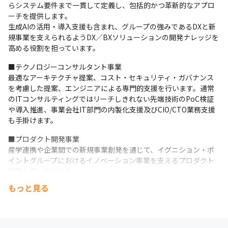
らシステム要件まで一貫して定義し、包括的かつ革新的なアプロ
・コアタイムなしのフルフレックス制度とリモートワークを導入
ーチを提供します。

しており、月平均残業時間は10～20時間と、ワークライフバラン
生成AIの活用・導入支援も含まれ、グループの強みであるDXと新
スを重視した柔軟な働き方が実現できます。
規事業を支えられるようDX／BXソリューションの開発ナレッジを
高める役割を担っています。
■テクノロジーコンサルタント事業

最適なアーキテクチャ提案、コスト・セキュリティ・ガバナンス
を考慮した提案、エンジニアによる専門的支援を行います。通常
のITコンサルティングではリーチしきれない先端技術のPoC検証
や導入推進、事業会社IT部門の内製化支援及びCIO/CTO業務支援
も手掛けます。
■プロダクト開発事業

産学連携や企業間での新規事業創発を通じて、イグニション・ポ
イントグループにおけるイノベーション事業を支えるプロダクト
開発を担っています。

（開発実績）

もっと見る
・スマートホテルクラウドサービス「Resort Cloud」、

・スマートショッパークラウドサービス「SHOPPERS CLOUD」

・小売店向けポイント管理システム

・健康増進サポートアプリ「IH Concierge」