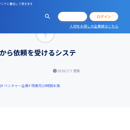
ンジニアに着任して頂きます
会員登録
ログイン
人材をお探しの企業様はこちら
マッチ率
様から依頼を受けるシステ
2026/7/7
更新
的
ベンチャー企業
残業月20時間未満