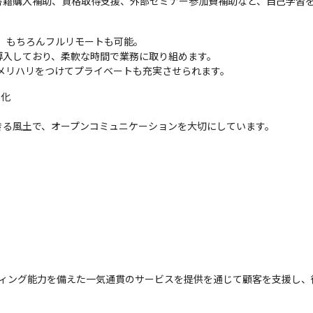
書籍購入補助、資格取得支援、外部セミナー参加費補助など、自己学習


。もちろんフルリモートも可能。

入しており、柔軟な時間で業務に取り組めます。

、メリハリをつけてプライベートも充実させられます。
化

きる風土で、オープンコミュニケーションを大切にしています。
ィング能力を備えた一気通貫のサービスを提供を通じて顧客を支援し、従