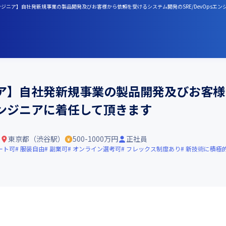
sエンジニア】自社発新規事業の製品開発及びお客様から依頼を受けるシステム開発のSRE/DevOpsエ
ンジニア】自社発新規事業の製品開発及びお客
sエンジニアに着任して頂きます
東京都（渋谷駅）
500-1000万円
正社員
ート可
服装自由
副業可
オンライン選考可
フレックス制度あり
新技術に積極