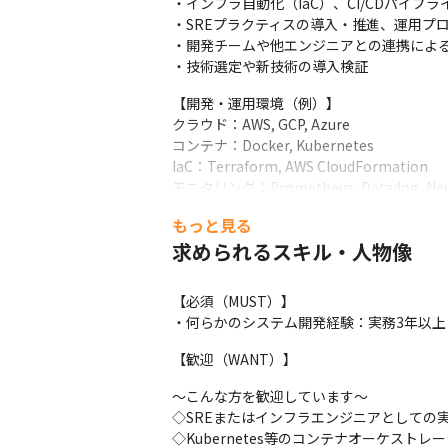
・インフラ自動化（IaC）、CI/CDパイプラ
・SREプラクティスの導入・推進、運用プロ
・開発チームや他エンジニアとの連携による
・技術選定や新技術の導入検証
【開発・運用環境（例）】

クラウド：AWS, GCP, Azure

コンテナ：Docker, Kubernetes

IaC：Terraform, AWS CloudFormation

モニタリング：Prometheus, Datadog, New 
CI/CD：GitHub Actions, CircleCI, Jenkins

もっと見る
言語：Python, Go, Shell Script, JavaScri
求められるスキル・人物像
■具体的には　

•クラウド環境の最適化と運用

【必須（MUST）】

◦クラウド上のシステムアセスメントを行い
・何らかのシステム開発経験：実務3年以上
◦可用性、拡張性、セキュリティ、ガバナン
◦ストレージやDB設計などのパラメータが
【歓迎（WANT）】
◦クラウドコストの最適化を推進。

•開発・運用プロセスの改善

～こんな方を歓迎しています～

◦DevSecOps基盤の成熟度診断と改善点の
◇SREまたはインフラエンジニアとしての実
◦開発生産性、品質向上のための技術支援。
◇Kubernetes等のコンテナオーケストレ