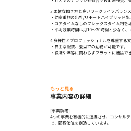
・社内でのナレッジ共有会や技術勉強会、
3.柔軟な働き方と高いワークライフバランス
・効率重視の出社/リモートハイブリッド型
・コアタイムなしのフレックスタイム制を導
・平均残業時間は月10〜20時間と少なく
4.多様性とプロフェッショナルを尊重する文
・自由な服装、髪型での勤務が可能です。

・役職や年齢に関わらずフラットに議論で
もっと見る
事業内容の詳細
[事業領域]

4つの事業を有機的に連携させ、コンサルテ
で、顧客価値を創造しています。