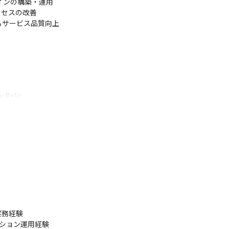
インの構築・運用

セスの改善

サービス品質向上

Relic

pt など
、課題を明確化。

スを考慮したシステムアーキテクチャの確認と改善提案。

適切か確認し、パフォーマンスチューニングを実施。

特定。

務経験



ーション運用経験
