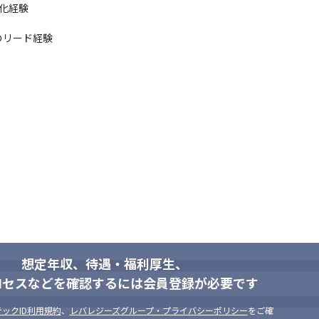


化経験

活用基盤構築支援。

リード経験

れない先端技術のPoC検証や導入推進。

した伴走型支援。

の密な連携を通じた価値創造。
た、新しいホテルサービスを実現するDXプラットフォーム。フロントス
ンドリーな設計を実現。

システムの課題や問題を明確にするサービス。明確となったシステム上
を実施し、コストの最適化を実現。

ロトタイプ開発

想定年収、待遇・福利厚生、
リアルタイムで録画・視聴可能な新規監視システムを開発するプロジェ
ロセスなどを確認するには会員登録が必要です
視聴や操作を可能に。

機能の実装・クライアント側のWebブラウザ操作およびUI/UXデザイン、プ
ックID利用規約
、
レバレジーズグループ・プライバシーポリシー
をご確
でのバックエンド環境構築・HTML+JavaScript、TypeScriptによ