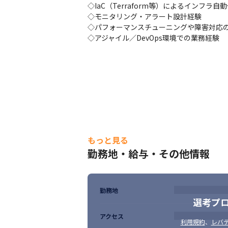
◦システム運用上の改善項目の特定と実行。
◇IaC（Terraform等）によるインフラ自動
•先端技術の導入と活用

◇モニタリング・アラート設計経験

◦生成AIの導入支援や、Azure基盤でのAI
◇パフォーマンスチューニングや障害対応の
◦通常のITコンサルティングではリーチしき
◇アジャイル／DevOps環境での業務経験
•チーム連携と課題解決

◦クライアントの難題に対し、技術力を活か
◦開発チーム、コンサルティングチームと
【プロジェクト事例】

■ソリューション

・Resort Cloud

消費者の生活様式や働き方の変革に対応し
上かつ誰でも簡単に運用できるユーザーフレ
もっと見る
・クラウドコストアセスメントサービス

クラウド上のシステムをアセスメントし、
勤務地・給与・その他情報
グラムの修正やパフォーマンスチューニング
■開発

・某鉄道会社様向け監視カメラシステム・プ
勤務地
鉄道車両に設置された防犯カメラ映像を、
選考プ
張し、車両内および地上側でのリアルタイム
（WebRTCを利用したリアルタイム動画配信
アクセス
利用規約
、
レバテ
境上でのWebサーバ構築・AWS、Python等