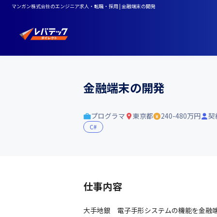
マンガン株式会社のエンジニア求人・転職・採用 | 金融端末の開発
金融端末の開発
プログラマ
東京都
240-480万円
契
C#
仕事内容
大手地銀　電子手形システムの機能を金融端