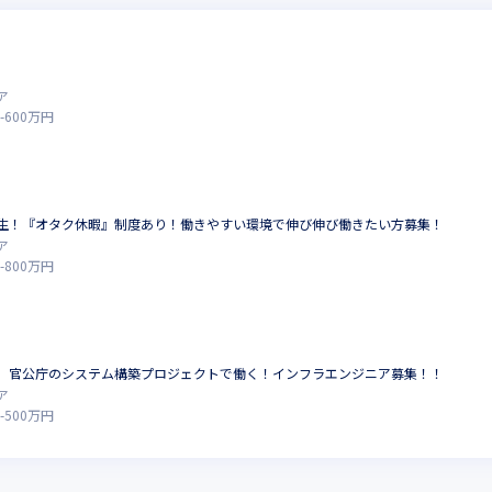
ア
-
600
万円
生！『オタク休暇』制度あり！働きやすい環境で伸び伸び働きたい方募集！
ア
-
800
万円
】官公庁のシステム構築プロジェクトで働く！インフラエンジニア募集！！
ア
-
500
万円