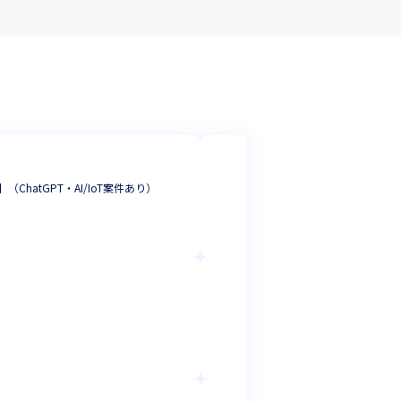
株式会社アイル
【プロジェクトリーダ
（ChatGPT・AI/IoT案件あり）
文化重視／プライムSI
システムエンジニア
東京都
年収 :
500
-
90
株式会社イットア
コードを書くこと
サーバーサイドエ
大阪府
年収 :
300