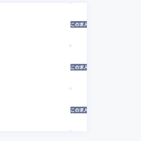
マンガン株式会社
入社後年収600
この求人は募集終了しました
ネットワークエン
東京都
年収 :
400
マンガン株式会社
【急募】OA系基
この求人は募集終了しました
セキュリティエン
東京都
年収 :
400
マンガン株式会社
【急募】OA系基
この求人は募集終了しました
サーバーエンジニ
東京都
年収 :
400