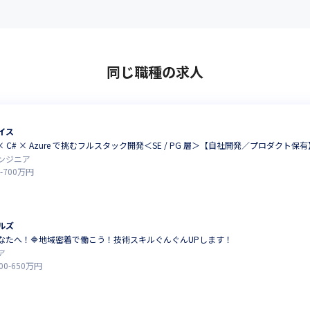
同じ職種の求人
イス
× C# × Azure で挑むフルスタック開発＜SE / PG 層＞【自社開発／プロダクト保有】
ンジニア
-
700
万円
ルズ
あなたへ！🔷地域密着で働こう！技術スキルぐんぐんUPします！
ア
00
-
650
万円