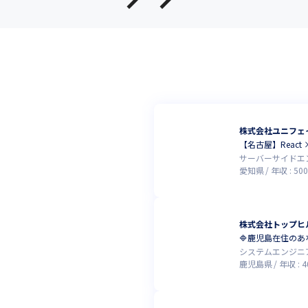
株式会社ユニフェ
【名古屋】React 
サーバーサイドエ
愛知県
年収 :
500
株式会社トップヒ
🔷鹿児島在住の
システムエンジニ
鹿児島県
年収 :
4