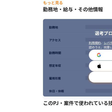
もっと見る
勤務地・給与・その他情報
勤務地
選考プ
アクセス
利用規約
、
レバテ
認のうえ、同意
勤務時間
想定年収
雇用形態
休日・休暇
このPJ・案件で使われている