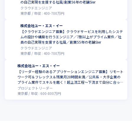
の自己実現を支援する社風/創業56年の老舗SIer
クラウドエンジニア
東京都
年収 :
400
-
700
万円
株式会社ユー・エス・イー
【クラウドエンジニア募集】クラウドサービスを利用したシステ
ムの設計や構築を行うエンジニア／7割以上がプライム案件／社
員の自己実現を支援する社風／創業55年の老舗SIer
クラウドエンジニア
東京都
年収 :
400
-
700
万円
株式会社ユー・エス・イー
【リーダー経験のあるアプリケーションエンジニア募集】リモート
ワーク可＆フレックス＆残業月20時間未満／公共系・大手企業の
プライム案件でスキルを磨く！超上流工程～下流まで自分に合った
工程を担当！56年の安定基盤でキャリアアップ
プロジェクトリーダー
東京都
年収 :
600
-
800
万円