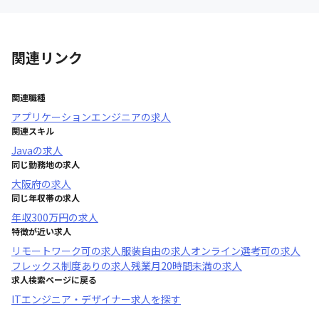
関連リンク
関連職種
アプリケーションエンジニア
の求人
関連スキル
Java
の求人
同じ勤務地の求人
大阪府
の求人
同じ年収帯の求人
年収
300万円
の求人
特徴が近い求人
リモートワーク可
の求人
服装自由
の求人
オンライン選考可
の求人
フレックス制度あり
の求人
残業月20時間未満
の求人
求人検索ページに戻る
ITエンジニア・デザイナー求人を探す