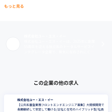
もっと見る
株式会社ユー・エス・イー
株式会社ユー・エス・イーは、2025年に創業
55周年を迎える独立系のトータルサービスイ
ンテグレータ企業で、景気に左右されにくい
安定した経営環境が魅力です。幅広い案件を
通じて、自身の希望や理想を叶えませ･･･
この企業の他の求人
株式会社ユー・エス・イー
【公共系審査業務フロントエンドエンジニア募集】大規模開発で
長期継続して安定して働ける/出社と在宅のハイブリッド型/社員