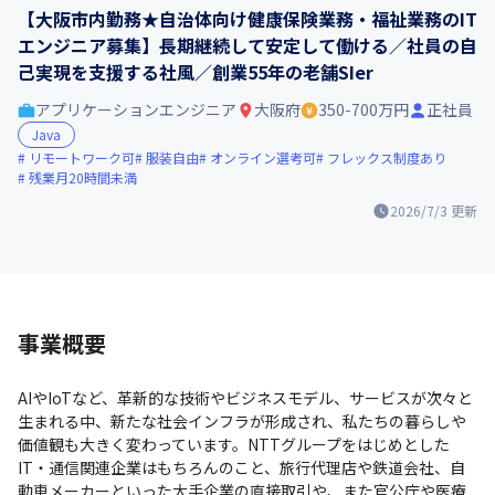
【大阪市内勤務★自治体向け健康保険業務・福祉業務のIT
エンジニア募集】長期継続して安定して働ける／社員の自
己実現を支援する社風／創業55年の老舗SIer
アプリケーションエンジニア
大阪府
350-700万円
正社員
Java
リモートワーク可
服装自由
オンライン選考可
フレックス制度あり
残業月20時間未満
2026/7/3
更新
事業概要
AIやIoTなど、革新的な技術やビジネスモデル、サービスが次々と
生まれる中、新たな社会インフラが形成され、私たちの暮らしや
価値観も大きく変わっています。NTTグループをはじめとした
IT・通信関連企業はもちろんのこと、旅行代理店や鉄道会社、自
動車メーカーといった大手企業の直接取引や、また官公庁や医療