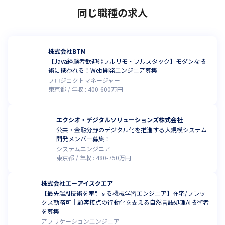
同じ職種の求人
株式会社BTM
【Java経験者歓迎◎フルリモ・フルスタック】モダンな技
術に携われる！Web開発エンジニア募集
プロジェクトマネージャー
東京都
年収 :
400
-
600
万円
エクシオ・デジタルソリューションズ株式会社
公共・金融分野のデジタル化を推進する大規模システム
開発メンバー募集！
システムエンジニア
東京都
年収 :
480
-
750
万円
株式会社エーアイスクエア
【最先端AI技術を牽引する機械学習エンジニア】在宅/フレッ
クス勤務可｜顧客接点の行動化を支える自然言語処理AI技術者
を募集
アプリケーションエンジニア