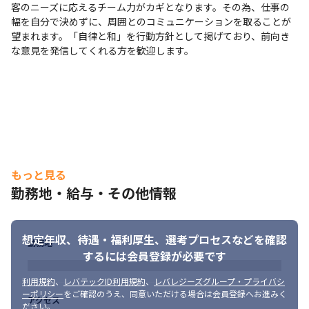
客のニーズに応えるチーム力がカギとなります。その為、仕事の
幅を自分で決めずに、周囲とのコミュニケーションを取ることが
望まれます。「自律と和」を行動方針として掲げており、前向き
な意見を発信してくれる方を歓迎します。
もっと見る
勤務地・給与・その他情報
想定年収、待遇・福利厚生、
選考プロセスなどを確認
勤務地
するには会員登録が必要です
利用規約
、
レバテックID利用規約
、
レバレジーズグループ・プライバシ
ーポリシー
をご確認のうえ、同意いただける場合は会員登録へお進みく
アクセス
ださい。