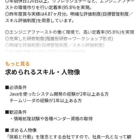
◎年間休日120日以上、リフレッシュデーなど、エンジニアファー
ストの環境作りを行い定着率(95.8％を実現。

◎昨年度賞与実績は4.87ヶ月分。明確な評価制度(目標管理制度／
スキル評価制度)を用意しています。
◎エンジニアファーストの働く環境で、高い定着率(95.8％)を実現

◎充実した研修制度(階層別研修＝ワークショップ形式)

◎明確な評価制度(目標管理制度／スキル評価制度)

◎年休取得率71.93%(平均12.5日/年取得)

◎社員の在宅勤務率70%以上(事前申請制)

もっと見る
◎男女比：男性86％、女性14％

求められるスキル・人物像
◎平均残業時間：16.3時間(2023年度全社平均)
■必須条件

　Javaを使ったシステム開発の経験が2年以上ある方

　チームリーダの経験が1年以上ある方
■歓迎条件

　・情報処理試験や各種ベンダー資格の取得
■ 求める人物像

「挑戦と行動」を理念とする会社ですので、社員一丸となって顧