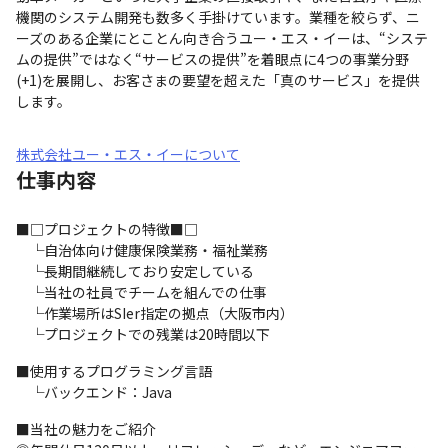
機関のシステム開発も数多く手掛けています。業種を絞らず、ニ
ーズのある企業にとことん向き合うユー・エス・イーは、“システ
ムの提供”ではなく“サービスの提供”を着眼点に4つの事業分野
(+1)を展開し、お客さまの要望を超えた「真のサービス」を提供
します。
株式会社ユー・エス・イーについて
仕事内容
■□プロジェクトの特徴■□

　└自治体向け健康保険業務・福祉業務

　└長期間継続しており安定している

　└当社の社員でチームを組んでの仕事

　└作業場所はSIer指定の拠点（大阪市内）

　└プロジェクトでの残業は20時間以下
■使用するプログラミング言語

　└バックエンド：Java
■当社の魅力をご紹介
