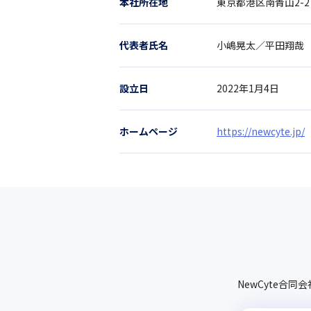
本社所在地
東京都
港区南青山2-2
代表者氏名
小嶋晃太／平田翔哉
設立日
2022年1月4日
ホームページ
https://newcyte.jp/
NewCyte合同会