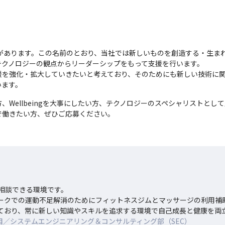
意味があります。この名前のとおり、当社では新しいものを創造する・生
クノロジーの観点からリーダーシップをもって支援を行います。

援を強化・拡大していきたいと考えており、そのためにも新しい技術に
います。
、Wellbeingを大事にしたい方、テクノロジーのスペシャリストと
で働きたい方、ぜひご応募ください。
相談できる環境です。

ートワークでの運動不足解消のためにフィットネスジムとマッサージの利用補
ており、常に新しい知識やスキルを追求する環境で自己成長と健康を両
目／システムエンジニアリング＆コンサルティング部（SEC）