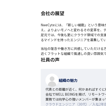
会社の展望
NweCyteには、「新しい細胞」という
え、よりよいモノへと変わるその変革を、テ
足元では、今後も更にクラウド領域での支
るマインドを持ったエンジニアを募集して
当社の理念や働き方に共感していただける方
近くフラットな組織で風通しの良い雰囲気
社員の声
組織の魅力
代表との距離が近く、何かあればすぐに
会社でWELL BEINGを掲げ、リモ
業務では向学心の強いメンバーが集まっ
クラウドエンジニア（30代）／入社2年