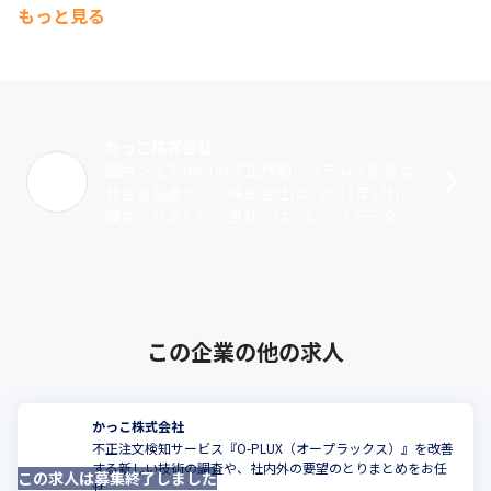
もっと見る
かっこ株式会社
国内シェアNo.1の不正検知システムで安全な
社会を前進かっこ株式会社は、2011年1月に
設立されました。当社では、ビッグデータと
アルゴリズムの活用で社会を前進させること
を目的に事業を展開。2020年1･･･
この企業の他の求人
かっこ株式会社
不正注文検知サービス『O-PLUX（オープラックス）』を改善
する新しい技術の調査や、社内外の要望のとりまとめをお任
この求人は募集終了しました
せ