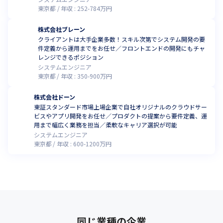
東京都
年収 :
252
-
784
万円
株式会社ブレーン
クライアントは大手企業多数！スキル次第でシステム開発の要
件定義から運用までをお任せ／フロントエンドの開発にもチャ
レンジできるポジション
システムエンジニア
東京都
年収 :
350
-
900
万円
株式会社ドーン
東証スタンダード市場上場企業で自社オリジナルのクラウドサー
ビスやアプリ開発をお任せ／プロダクトの提案から要件定義、運
用まで幅広く業務を担当／柔軟なキャリア選択が可能
システムエンジニア
東京都
年収 :
600
-
1200
万円
同じ業種の企業