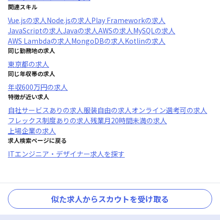
関連スキル
Vue.js
の求人
Node.js
の求人
Play Framework
の求人
JavaScript
の求人
Java
の求人
AWS
の求人
MySQL
の求人
AWS Lambda
の求人
MongoDB
の求人
Kotlin
の求人
同じ勤務地の求人
東京都
の求人
同じ年収帯の求人
年収
600万円
の求人
特徴が近い求人
自社サービスあり
の求人
服装自由
の求人
オンライン選考可
の求人
フレックス制度あり
の求人
残業月20時間未満
の求人
上場企業
の求人
求人検索ページに戻る
ITエンジニア・デザイナー求人を探す
似た求人からスカウトを受け取る