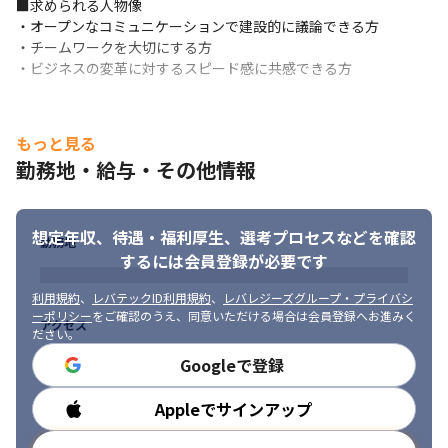
■求められる人物像

・オープンなコミュニケーションで建設的に議論できる方

・チームワークを大切にする方

・ビジネスの変革に対するスピード感に共感できる方
もっと見る
勤務地・給与・その他情報
想定年収、待遇・福利厚生、
選考プロセスなどを確認
勤務地
するには会員登録が必要です
利用規約
、
レバテックID利用規約
、
レバレジーズグループ・プライバシ
ーポリシー
をご確認のうえ、同意いただける場合は会員登録へお進みく
アクセス
ださい。
Googleで登録
Appleでサインアップ
勤務時間