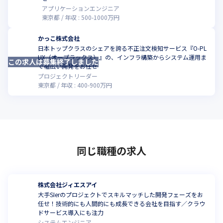
アプリケーションエンジニア
東京都
年収 :
500
-
1000
万円
かっこ株式会社
日本トップクラスのシェアを誇る不正注文検知サービス『O-PL
UX（オープラックス）』の、インフラ構築からシステム運用ま
この求人は募集終了しました
で幅広い開発をお任せ
プロジェクトリーダー
東京都
年収 :
400
-
900
万円
同じ職種の求人
株式会社ジィエスアイ
大手SIerのプロジェクトでスキルマッチした開発フェーズをお
任せ！技術的にも人間的にも成長できる会社を目指す／クラウ
ドサービス導入にも注力
システムエンジニア