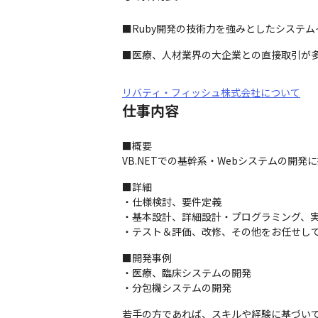
■Ruby開発の技術力を強みとしたシステ
■医療、人材業界の大企業との直接取引が
リバティ・フィッシュ株式会社について
仕事内容
■概要

VB.NETでの基幹系・Webシステムの開
■詳細

・仕様検討、要件定義

・基本設計、詳細設計・プログラミング、実
・テスト＆評価、改修、その他をお任せし
■開発事例

・医療、臨床システムの開発

・分包機システムの開発
若手の方であれば、スキルや経験に基づいて