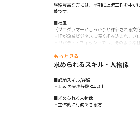
経験豊富な方には、早期に上流工程を手が
能です。
■社風

〈プログラマーがしっかりと評価される文化
・ITが企業ビジネスに深く組み込まれ、プ
・リバティ・フィッシュでは、そのような社
・磨き込んだプログラミングスキルを持つ
もっと見る
きたい思い・スキルアップしたい意志をも
求められるスキル・人物像
■この仕事の面白み、魅力

経営陣からメンバークラスの社員まで、組
■必須スキル/経験

のステップに向けて積極的に行動できてい
・Javaの実務経験3年以上
■求められる人物像

・主体的に行動できる方