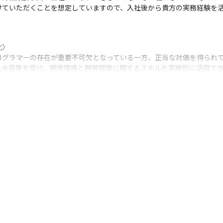
けていただくことを想定していますので、入社後から貴方の実務経験を
〉

ログラマーの存在が重要不可欠となっている一方、正当な対価を得られて
会背景を受け、開発環境と開発管理に関するスキルを実践的に活用でき
社員一人ひとりの市場価値の向上と、これに見合った正当な対価で一人
っとも大事にする企業を目指し、これからも成長を続けて参ります。
織全体が同じ方向にベクトルを合わせています。メンバーと上長の連携
る点が強みです。