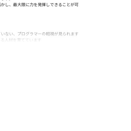
活かし、最大限に力を発揮しできることが可
いない、プログラマーの軽視が見られます

る人材を育てています

ひとりの叶えたい未来に伴走します社員の働
がうまく取れていることから、メンバーも次