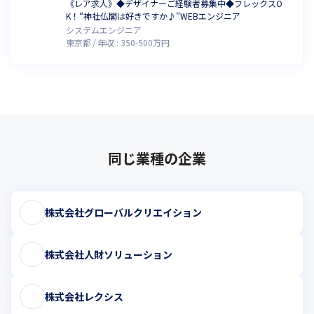
《レア求人》◆デザイナーご経験者募集中◆フレックスO
K！”神社仏閣は好きですか♪”WEBエンジニア
システムエンジニア
東京都
年収 :
350
-
500
万円
同じ業種の企業
株式会社グローバルクリエイション
株式会社人財ソリューション
株式会社レクシス