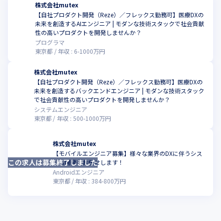
株式会社mutex
【自社プロダクト開発（Reze）／フレックス勤務可】医療DXの
未来を創造するAIエンジニア | モダンな技術スタックで社会貢献
こ
性の高いプロダクトを開発しませんか？
プログラマ
東京都
年収 :
6
-
1000
万円
株式会社mutex
【自社プロダクト開発（Reze）／フレックス勤務可】医療DXの
未来を創造するバックエンドエンジニア | モダンな技術スタック
こ
で社会貢献性の高いプロダクトを開発しませんか？
システムエンジニア
東京都
年収 :
500
-
1000
万円
株式会社mutex
【モバイルエンジニア募集】様々な業界のDXに伴うシス
この求人は募集終了しました
こ
テム開発をお任せします！
Androidエンジニア
東京都
年収 :
384
-
800
万円