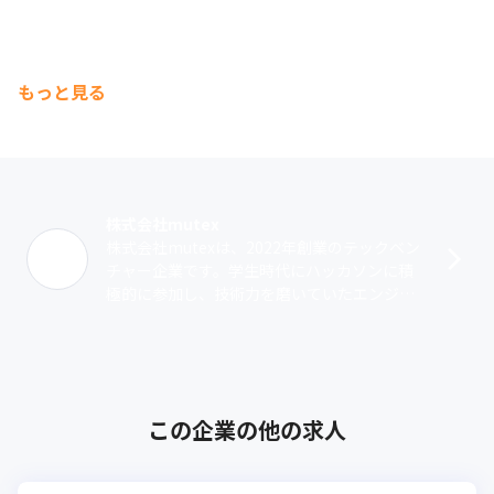
もっと見る
株式会社mutex
株式会社mutexは、2022年創業のテックベン
チャー企業です。学生時代にハッカソンに積
極的に参加し、技術力を磨いていたエンジニ
アを中心に構成された当社は、モダンかつ高
度な技術力を武器にクライアントの･･･
この企業の他の求人