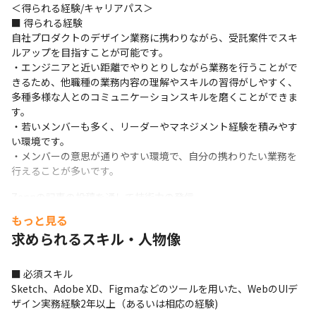
＜得られる経験/キャリアパス＞

■ 得られる経験

自社プロダクトのデザイン業務に携わりながら、受託案件でスキ
ルアップを目指すことが可能です。

・エンジニアと近い距離でやりとりしながら業務を行うことがで
きるため、他職種の業務内容の理解やスキルの習得がしやすく、
多種多様な人とのコミュニケーションスキルを磨くことができま
す。

・若いメンバーも多く、リーダーやマネジメント経験を積みやす
い環境です。

・メンバーの意思が通りやすい環境で、自分の携わりたい業務を
行えることが多いです。
Zennの記事の投稿を通して技術力の発信。

・以下のURLよりご確認いただけます。

もっと見る
https://www.mutex-inc.dev/news
求められるスキル・人物像
■ キャリアパス

まずはUIデザイナーとして自走できる状態を目指します。

■ 必須スキル

メンバーの意思を尊重する文化のため、その後は希望に応じて以
Sketch、Adobe XD、Figmaなどのツールを用いた、WebのUIデ
下のキャリアを選択できます。
ザイン実務経験2年以上（あるいは相応の経験)