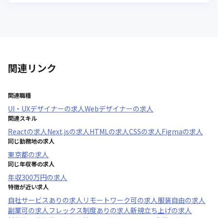
関連リンク
関連職種
UI・UXデザイナー
の求人
Webデザイナー
の求人
関連スキル
React
の求人
Next.js
の求人
HTML
の求人
CSS
の求人
Figma
の求人
同じ勤務地の求人
東京都
の求人
同じ年収帯の求人
年収
300万円
の求人
特徴が近い求人
自社サービスあり
の求人
リモートワーク可
の求人
服装自由
の求人
副業可
の求人
フレックス制度あり
の求人
新規立ち上げ
の求人