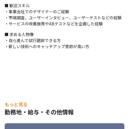
・リードデザイナー

■ 歓迎スキル

・PM

・事業会社でのデザイナーのご経験

・PdM
・市場調査、ユーザーインタビュー、ユーザーテストなどの経験

・サービスの改善施策やABテストなどを企画した経験
■ 仕事内容

担当するプロダクトやプロジェクトは、ご希望、プロジェクト状
■ 求める人物像

況、スキルマッチ度などに応じて面談や面接を通じて決定してい
・自ら進んで試行錯誤できる方

ます。
・新しい技術へのキャッチアップ意欲が高い方
・受託開発プロジェクトのデザイン業務をお任せします。

・自社サービスである、医療現場DXプロダクトのデザイン業務を
お任せします。
＜技術スタック＞

フロントエンド: TypeScript, React, Next.js

バックエンド: TypeScript, Node.js, GraphQL

モバイル: Flutter, Kotlin

デザイン: Figma

もっと見る
タスク管理ツール: Notion, GitHub

勤務地・給与・その他情報
コミュニケーションツール: Slack
■ 弊社チームの特徴
