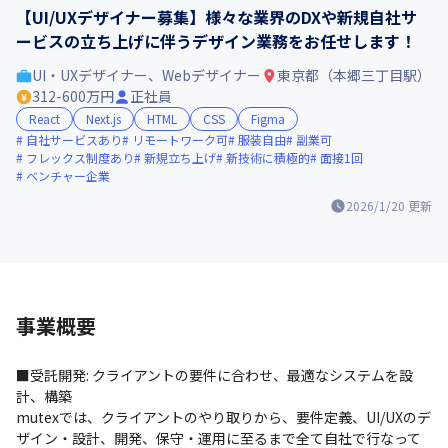
【UI/UXデザイナー募集】様々な業界のDXや新規自社サ
ービスの立ち上げに伴うデザイン業務をお任せします！
UI・UXデザイナー、Webデザイナー
東京都（本郷三丁目駅）
312-600万円
正社員
React
Next.js
HTML
CSS
Figma
自社サービスあり
リモートワーク可
服装自由
副業可
フレックス制度あり
新規立ち上げ
新技術に積極的
面接1回
ベンチャー企業
2026/1/20
更新
事業概要
■受託開発: クライアントの要件に合わせ、最適なシステムを設
計、構築

mutexでは、クライアントのやり取りから、要件定義、UI/UXのデ
ザイン・設計、開発、保守・運用に至るまで全て自社で行なって