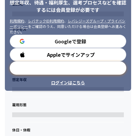
・小規模チームでの開発が主となります。

想定年収、待遇・福利厚生、
選考プロセスなどを確認
勤務地
・開発生産性への意識が高く、横断的な働き方が好まれます。
するには会員登録が必要です
■ 昇給

利用規約
、
レバテックID利用規約
、
レバレジーズグループ・プライバシ
スキルアップや新たな役割に挑戦し、昇格することで、着実に昇
ーポリシー
をご確認のうえ、同意いただける場合は会員登録へお進みく
アクセス
給します。

ださい。
＜2024年の実例＞
Googleで登録
・月収36万→40万

Appleでサインアップ
勤務時間
【24歳入社1年目エンジニア】
・月収36万→40万

メールアドレスで登録
【24歳入社1年目デザイナー】
想定年収
ログインはこちら
※前職の給与保証
雇用形態
休日・休暇