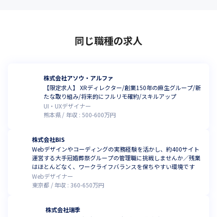
同じ職種の求人
株式会社アソウ・アルファ
【限定求人】 XRディレクター/創業150年の麻生グループ/新
たな取り組み/将来的にフルリモ確約/スキルアップ
UI・UXデザイナー
熊本県
年収 :
500
-
600
万円
株式会社BIS
Webデザインやコーディングの実務経験を活かし、約400サイト
運営する大手冠婚葬祭グループの管理職に挑戦しませんか／残業
はほとんどなく、ワークライフバランスを保ちやすい環境です
Webデザイナー
東京都
年収 :
360
-
650
万円
株式会社瑞季