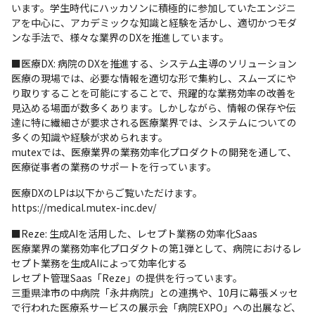
います。学生時代にハッカソンに積極的に参加していたエンジニ
アを中心に、アカデミックな知識と経験を活かし、適切かつモダ
ンな手法で、様々な業界のDXを推進しています。
■医療DX: 病院のDXを推進する、システム主導のソリューション

医療の現場では、必要な情報を適切な形で集約し、スムーズにや
り取りすることを可能にすることで、飛躍的な業務効率の改善を
見込める場面が数多くあります。しかしながら、情報の保存や伝
達に特に繊細さが要求される医療業界では、システムについての
多くの知識や経験が求められます。

mutexでは、医療業界の業務効率化プロダクトの開発を通して、
医療従事者の業務のサポートを行っています。
医療DXのLPは以下からご覧いただけます。

https://medical.mutex-inc.dev/
■Reze: 生成AIを活用した、レセプト業務の効率化Saas

医療業界の業務効率化プロダクトの第1弾として、病院におけるレ
セプト業務を生成AIによって効率化する

レセプト管理Saas「Reze」の提供を行っています。

三重県津市の中病院「永井病院」との連携や、10月に幕張メッセ
で行われた医療系サービスの展示会「病院EXPO」への出展など、