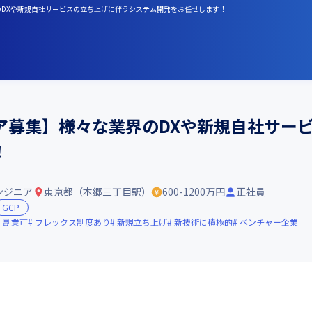
界のDXや新規自社サービスの立ち上げに伴うシステム開発をお任せします！
ア募集】様々な業界のDXや新規自社サー
！
ンジニア
東京都（本郷三丁目駅）
600-1200万円
正社員
GCP
副業可
フレックス制度あり
新規立ち上げ
新技術に積極的
ベンチャー企業