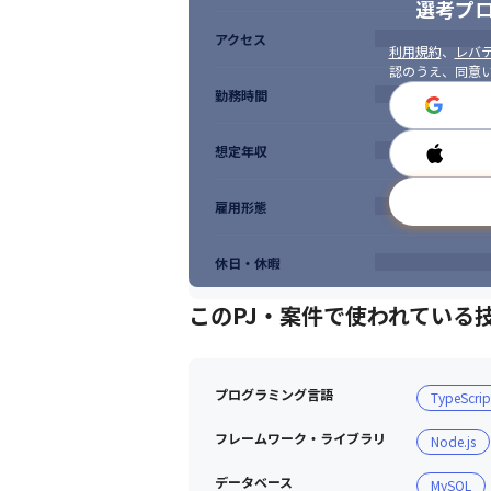
選考プ
アクセス
利用規約
、
レバテ
認のうえ、同意
勤務時間
想定年収
雇用形態
休日・休暇
このPJ・案件で使われている
プログラミング言語
TypeScrip
フレームワーク・ライブラリ
Node.js
データベース
MySQL