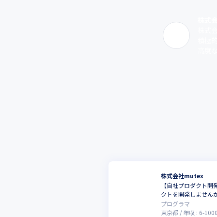
株式会
株式会
積極
高度な
株式会社mutex
【自社プロダクト開発
クトを開発しません
プログラマ
東京都
年収 :
6
-
100