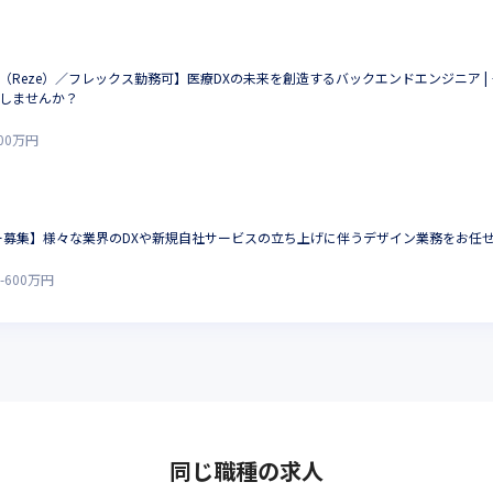
（Reze）／フレックス勤務可】医療DXの未来を創造するバックエンドエンジニア 
しませんか？
00
万円
イナー募集】様々な業界のDXや新規自社サービスの立ち上げに伴うデザイン業務をお任
-
600
万円
同じ職種の求人