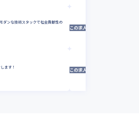
株式会社mutex
| モダンな技術スタックで社会貢献性の
【フロントエンド
この求人は募集終了しました
フロントエンドエ
東京都
年収 :
384
株式会社mutex
せします！
【エンジニア募集
この求人は募集終了しました
Androidエンジニ
東京都
年収 :
336