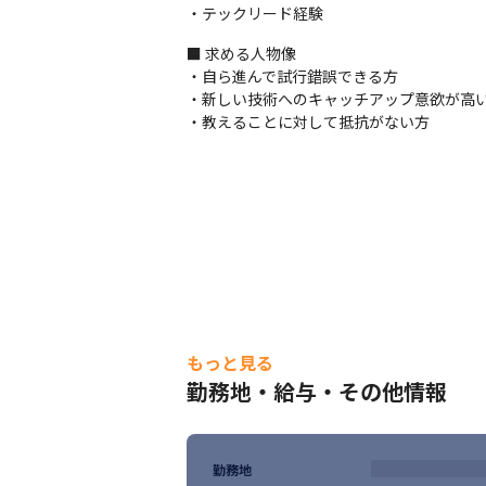
・テックリード経験
デザイン: Figma

タスク管理ツール: Notion, GitHub

■ 求める人物像

コミュニケーションツール: Slack
・自ら進んで試行錯誤できる方

・新しい技術へのキャッチアップ意欲が高い
■ 弊社チームの特徴

・教えることに対して抵抗がない方
・小規模チームでの開発が主となります。

・開発生産性への意識が高く、横断的な働き
・新しい技術を積極的に取り入れる文化の
■ 昇給

スキルアップや新たな役割に挑戦し、昇格す
＜2024年の実例＞
・月収36万→40万

【24歳入社1年目エンジニア】
・月収36万→40万

もっと見る
【24歳入社1年目デザイナー】
勤務地・給与・その他情報
※前職の給与保証
勤務地