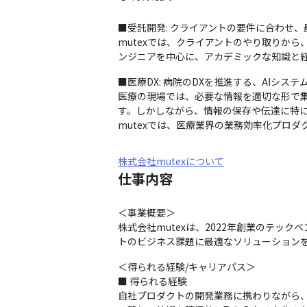
■受託開発: クライアントの要件に合わせ、
mutexでは、クライアントのやり取りか
ンジニアを中心に、アカデミックな知識と経
■医療DX: 病院のDXを推進する、AIシステ
医療の現場では、必要な情報を適切な形で
す。しかしながら、情報の保存や伝達に特に
mutexでは、医療業界の業務効率化プロ
株式会社mutexについて
仕事内容
＜事業概要＞

株式会社mutexは、2022年創業のテ
トのビジネス課題に最適なソリューション
＜得られる経験/キャリアパス＞

■ 得られる経験

自社プロダクトの開発業務に携わりながら、