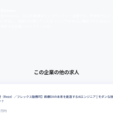
社mutex
社mutexは、2022年創業のテックベンチャー企業です。学生時代にハ
的に参加し、技術力を磨いていたエンジニアを中心に構成された当社は
技術力を武器にクライアントの･･･
この企業の他の求人
（Reze）／フレックス勤務可】医療DXの未来を創造するAIエンジニア | モダン
か？
0
万円