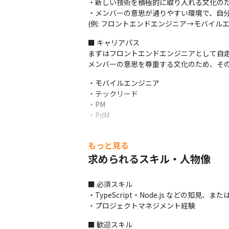
・新しい技術を積極的に取り入れる文化のた
・メンバーの意思が通りやすい環境で、自分
(例: フロントエンドエンジニア→モバイルエ
■ キャリアパス

まずはフロントエンドエンジニアとして自走
メンバーの意思を尊重する文化のため、そ
・モバイルエンジニア

・テックリード

・PM

・PdM
■ 仕事内容

もっと見る
担当するプロダクトやプロジェクトは、ご
求められるスキル・人物像
・受託開発プロジェクトの要件定義~運用・
・自社サービスである、医療現場DXプロダ
■ 必須スキル

＜技術スタック＞

・TypeScript・Node.js などの知
フロントエンド: TypeScript, React, Next.js

・プロジェクトマネジメント経験
バックエンド: TypeScript, Node.js, GraphQ
■ 歓迎スキル

モバイル: Flutter, Kotlin
