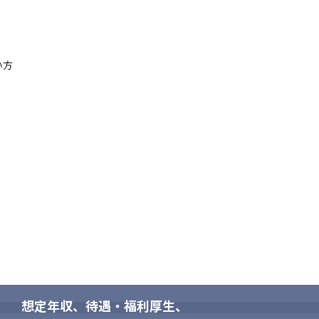
方

方が好まれます。

ため、最新の技術スタックを習得可能です。
ることで、着実に昇給します。

想定年収、待遇・福利厚生、