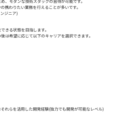
め、モダンな技術スタックの習得が可能です。

の携わりたい業務を行えることが多いです。

ンジニア)
できる状態を目指します。

の後は希望に応じて以下のキャリアを選択できます。
希望、プロジェクト状況、スキルマッチ度などに応じて面談や面接を通
保守までの一連のフェーズへ参画していただきます。

クトのバックエンド開発をお任せします。
見、またはそれらを活用した開発経験(独力でも開発が可能なレベル)

L
