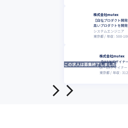
株式会社mutex
【自社プロダクト開発
高いプロダクトを開発
システムエンジニア
東京都
年収 :
500
-
10
株式会社mutex
【UI/UXデザ
この求人は募集終了しました
UI・UXデザイナー
東京都
年収 :
312