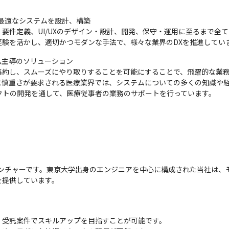
最適なシステムを設計、構築

ら、要件定義、UI/UXのデザイン・設計、開発、保守・運用に至るまで全
験を活かし、適切かつモダンな手法で、様々な業界のDXを推進してい
ム主導のソリューション

集約し、スムーズにやり取りすることを可能にすることで、飛躍的な業
慎重さが要求される医療業界では、システムについての多くの知識や経
ダクトの開発を通して、医療従事者の業務のサポートを行っています。
ックベンチャーです。東京大学出身のエンジニアを中心に構成された当社は
を提供しています。
受託案件でスキルアップを目指すことが可能です。
