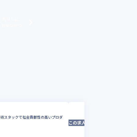
ッカソンに
、モダンかつ
株式会社mutex
な技術スタックで社会貢献性の高いプロダ
【モバイルエンジ
この求人は募集終了しました
iOSエンジニア
東京都
年収 :
384