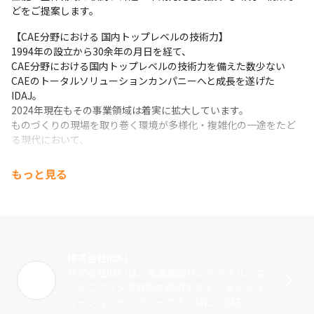
どをご提案します。
【CAE分野における 国内トップレベルの技術力】

1994年の設立から30余年の月日を経て、

CAE分野における国内トップレベルの技術力を備えた数少ない

CAEのトータルソリューションカンパニーへと成長を遂げた
IDAJ。

2024年現在もその事業領域は着実に拡大しています。

ものづくりの現場を取り巻く環境が多様化・複雑化の一途をたど
る現代において、

CAEは製品競争力向上に欠かせないデジタル・エンジニアリング
のコア技術の1つとして位置づけられています。

もっと見る
CAEに関する総合的なソリューションをご提供できる当社が果た
すべき役割は、

今後ますます重要性を増していくことでしょう。

その責任を果たすべく、これからも技術向上への飽くなき研鑽を
重ね、時代をリードし続けていきたいと考えています。
株式会社IDAJ
【国内優良企業様と培ってきたエンジニアリング技術力】

株式会社IDAJは、製造業向けにデジタル・エ
IDAJの顧客は、世界最先端の製品を開発する優良企業様です。

ンジニアリング技術を提供するトータルソリ
IDAJでは、その顧客の最先端の課題に対して、提案、コンサルテ
ューションカンパニーです。特に、CAE（コ
ィングを実施してきました。
