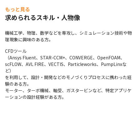
将来性が高く挑戦しがいのあるフィールドで、世界で通用する未
もっと見る
来の技術を身につけてください。 
求められるスキル・人物像
【求人魅力】 

「新しい技術へ挑戦する精神」「プロフェッショナル志向」「協
機械工学、物理、数学などを専攻し、シミュレーション技術や物
働意識」を持つメンバーが、創造的かつ自発的に活動できる環境
理現象に興味のある方。
を提供します。

 大手製造業の企業様がクライアントであり、日々新しい技術に取
CFDツール

り組むことに喜びを感じられます。 
（Ansys Fluent、STAR-CCM+、CONVERGE、OpenFOAM、
scFLOW、AVL FIRE、VECTIS、Particleworks、PumpLinxな
【研修】 

ど）

先輩が教育係としてつく他、まずはOJTでシミュレーションを学
を利用して、設計・開発などのモノづくりプロセスに携わった経
んでいただきます。

験のある方。

未経験でもCAEプロフェッショナルとしてのキャリアを積んでい 
モーター、ターボ機械、軸受、ガスタービンなど、特定アプリケ
ただくことができます。
ーションの設計経験がある方。