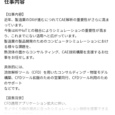
仕事内容
【仕事内容】

近年、製造業のDXが進むにつれてCAE解析の重要性がさらに高ま
っています。

今後はAIやIoTとの融合によりシミュレーションの重要性が高ま
り、これまでにない活用へと広がっています。

製造業の製品開発のためのコンピュータシミュレーションにおけ
る様々な課題を、

熱流体の面からコンサル ティング、CAE技術構築を支援するお仕
事をお任せします。 
具体的には、

流体解析ツール（CFD）を用いたコンサルディング・物理モデル
構築、CFDツール拡販のための営業同行、CFDツール利用のため
のサポート

などです。
【募集背景】 

CFD適用アプリケーション拡大に伴い、

モノづくり側の視点に立ったシミュレーション技術を提案できる
新たな戦力を募集いたします。 
