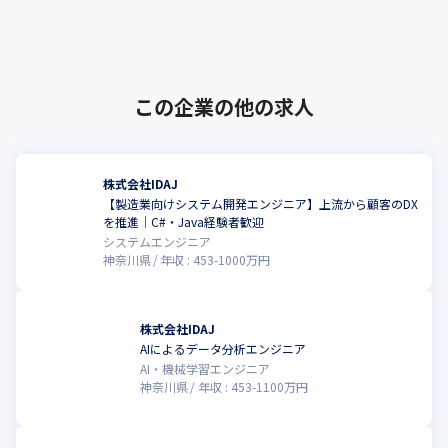
ンピュータ支援工学）やMBD（モデルベース
これらのプロジェクトを通じて得た技術、経験、ノウハウの蓄積
開発）に注力をし設計・製造プロセ･･･
がIDAJの財産となり、

次の最先端のプロジェクトへの推進力となっています。
【ソフトウェアの企画力、開発力】

この企業の他の求人
IDAJが取り扱うのは、本質的にお客様の課題を解決することがで
きるソフトウェアです。

常に最先端のベストなソフトウェアと長年培ったノウハウを組み
合わせてこそ、

株式会社IDAJ
顧客に最適なソリューションをご提供できると考えています。
【製造業向けシステム開発エンジニア】上流から顧客のDX
こ
を推進｜C#・Java経験者歓迎
【グローバルアライアンス】

システムエンジニア
IDAJは、海外の最先端の技術を擁する研究所、企業とアライアン
神奈川県
年収 :
453
-
1000
万円
スを組み、

その世界で最先端の技術を顧客にご提供しています。

世界に通用する技術を国内の製造業の発展に利用していただくこ
株式会社IDAJ
とが、IDAJの社会的貢献の一つです。
AIによるデータ分析エンジニア
こ
AI・機械学習エンジニア
神奈川県
年収 :
453
-
1100
万円