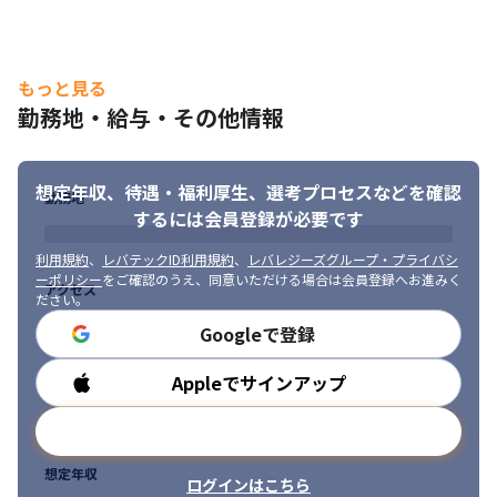
もっと見る
勤務地・給与・その他情報
想定年収、待遇・福利厚生、
選考プロセスなどを確認
勤務地
するには会員登録が必要です
利用規約
、
レバテックID利用規約
、
レバレジーズグループ・プライバシ
ーポリシー
をご確認のうえ、同意いただける場合は会員登録へお進みく
アクセス
ださい。
Googleで登録
Appleでサインアップ
勤務時間
メールアドレスで登録
想定年収
ログインはこちら