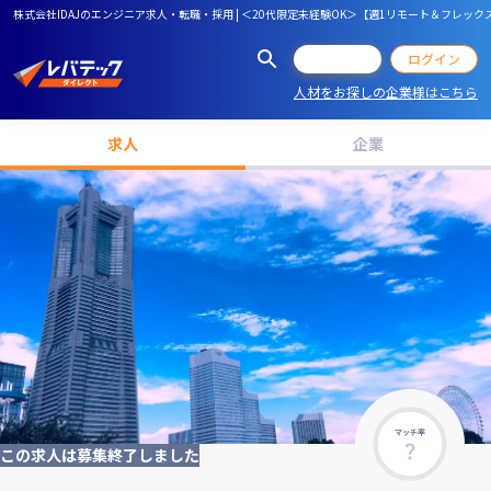
株式会社IDAJのエンジニア求人・転職・採用 | ＜20代限定未経験OK＞【週1リモート＆フレッ
会員登録
ログイン
人材をお探しの企業様はこちら
求人
企業
マッチ率
この求人は募集終了しました