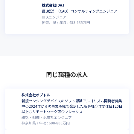
株式会社IDAJ
最適設計（CAO）コンサルティングエンジニア
こ
RPAエンジニア
神奈川県
年収 :
453
-
635
万円
同じ職種の求人
株式会社オプトル
新規センシングデバイスのソフト認識アルゴリズム開発者募集
中◇2024年からの事業承継で発足した新会社◇年間休日120日
以上◇リモートワーク可◇フレックス
組込・制御・汎用系エンジニア
神奈川県
年収 :
600
-
800
万円