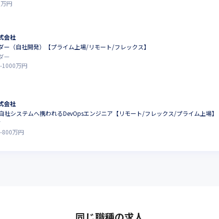
0
万円
式会社
ダー（自社開発）【プライム上場/リモート/フレックス】
ダー
-
1000
万円
式会社
自社システムへ携われるDevOpsエンジニア【リモート/フレックス/プライム上場】
ア
-
800
万円
同じ職種の求人