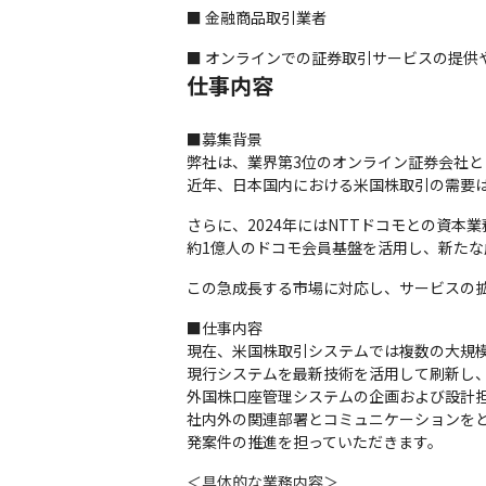
■ 金融商品取引業者
■ オンラインでの証券取引サービスの提供
仕事内容
■募集背景　

弊社は、業界第3位のオンライン証券会社と
近年、日本国内における米国株取引の需要
さらに、2024年にはNTTドコモとの資本業
約1億人のドコモ会員基盤を活用し、新た
この急成長する市場に対応し、サービスの
■仕事内容

現在、米国株取引システムでは複数の大規模
現行システムを最新技術を活用して刷新し、
外国株口座管理システムの企画および設計担
社内外の関連部署とコミュニケーションを
発案件の推進を担っていただきます。
＜具体的な業務内容＞
