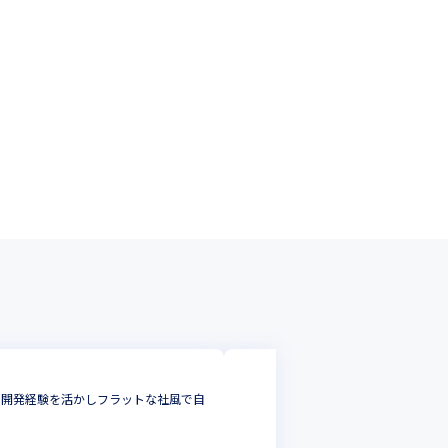
マネックス証券株
いた開発経験を活かしフラットな社風で自
金融知識を活かす
サーバーサイドエ
東京都
年収 :
600