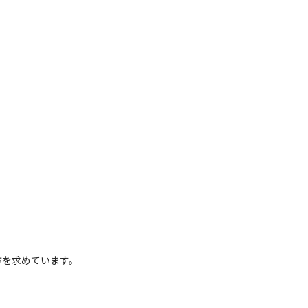
インパクトを生み出すことができます。

を求めています。

ユーザーにダイレクトに影響を与える」とい
機会があります。

するといったことも十分見込めます。