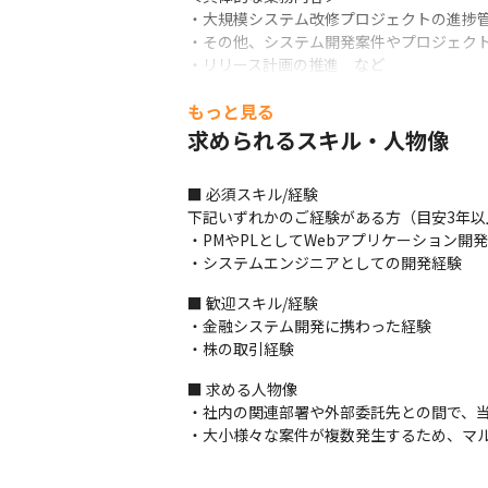
・大規模システム改修プロジェクトの進捗管
・その他、システム開発案件やプロジェクト
・リリース計画の推進　など
＜開発体制＞

もっと見る
▼担当工程

求められるスキル・人物像
・要件定義/基本設計

・詳細設計（ベンダーが担当するため、進捗
■ 必須スキル/経験

・テスト（ベンダーが担当するため、テスト
下記いずれかのご経験がある方（目安3年以上
・運用（ベンダーが担当するため、運用フ
・PMやPLとしてWebアプリケーション開
▼ベンダー

・システムエンジニアとしての開発経験
・フロントエンド開発: アメリカのベンダー
■ 歓迎スキル/経験

・バックエンド開発: 日本のベンダーが担当
・金融システム開発に携わった経験

■チーム・ポジションの魅力

・株の取引経験
・NTTドコモとの提携により、巨大な顧客
■ 求める人物像

・弊社の強みである米国株取引の最前線に携
・社内の関連部署や外部委託先との間で、当
・ビジネス部門と連携しながら、自身の意
・大小様々な案件が複数発生するため、マ
う醍醐味を味わえます。

・システム開発の枠を超え、超大規模のプロ
・将来的に英語スキルを向上させたい、活