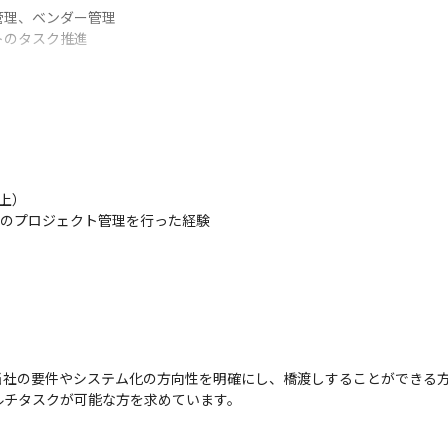
理、ベンダー管理

のタスク推進

・品質管理を含むベンダーコントロールを担当）

計画の策定・進行管理を担当）

）

ローの整備・改善、トラブル対応のコントロールを担当）
発のプロジェクト管理を行った経験

が担当（一部、日本のベンダーも関与）

基盤を活用したサービス開発に携わることが可能。より大きなソーシャル
わり、メインサービスの成長を牽引できます。

社の要件やシステム化の方向性を明確にし、橋渡しすることができる方
見をプロダクトに直接反映できるため、「自らの意思決定がサービスや
ルチタスクが可能な方を求めています。
ジェクトや、新サービスの創出など、キャリアを理想の方向へと広げる
かしたいといった方は米国のベンダーコントロールのフロントをお任せ