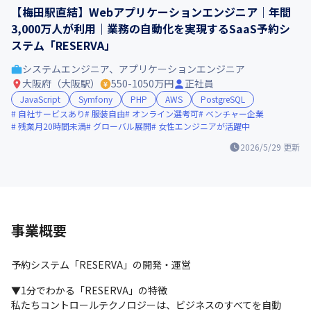
【梅田駅直結】Webアプリケーションエンジニア｜年間
3,000万人が利用｜業務の自動化を実現するSaaS予約シ
ステム「RESERVA」
システムエンジニア、アプリケーションエンジニア
大阪府（大阪駅）
550-1050万円
正社員
JavaScript
Symfony
PHP
AWS
PostgreSQL
自社サービスあり
服装自由
オンライン選考可
ベンチャー企業
残業月20時間未満
グローバル展開
女性エンジニアが活躍中
2026/5/29
更新
事業概要
予約システム「RESERVA」の開発・運営
▼1分でわかる「RESERVA」の特徴

私たちコントロールテクノロジーは、ビジネスのすべてを自動