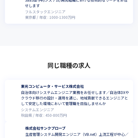
せします
フルスタックエンジニア
東京都
年収 :
1000
-
1300
万円
同じ職種の求人
東光コンピュータ・サービス株式会社
自治体向けシステムエンジニア業務をお任せします／自治体DXや
クラウド移行の設計・運用を通じ、地域貢献できるエンジニアと
して安定した環境において管理職を目指しませんか
システムエンジニア
秋田県
年収 :
450
-
800
万円
株式会社サンクプローブ
生産管理システム開発エンジニア（VB.net）上流工程が中心／