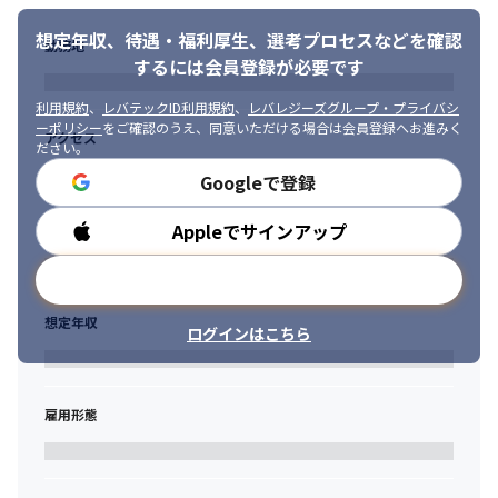
想定年収、待遇・福利厚生、
選考プロセスなどを確認
勤務地
するには会員登録が必要です
利用規約
、
レバテックID利用規約
、
レバレジーズグループ・プライバシ
ーポリシー
をご確認のうえ、同意いただける場合は会員登録へお進みく
アクセス
ださい。
Googleで登録
Appleでサインアップ
勤務時間
メールアドレスで登録
想定年収
ログインはこちら
雇用形態