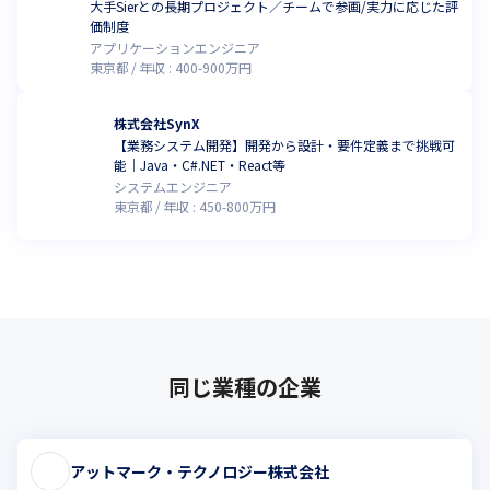
大手Sierとの長期プロジェクト／チームで参画/実力に応じた評
価制度
アプリケーションエンジニア
東京都
年収 :
400
-
900
万円
株式会社SynX
【業務システム開発】開発から設計・要件定義まで挑戦可
能｜Java・C#.NET・React等
システムエンジニア
東京都
年収 :
450
-
800
万円
同じ業種の企業
アットマーク・テクノロジー株式会社