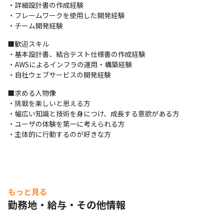
・詳細設計書の作成経験

その他：AWS
・フレームワークを使用した開発経験

・チーム開発経験
■当ポジションの魅力

私たちは、すべてのステークホルダーに対して、誠実な関係を築
■歓迎スキル

くことを目標に、企業文化を育んでいます。お客様へのサービス
・基本設計書、結合テスト仕様書の作成経験

提供、取引先との取引はもちろん、社員と企業の間で築かれる関
・AWSによるインフラの運用・構築経験

係、そして社員間での互いに尊重し合う姿勢を心がけています。
・自社ウェブサービスの開発経験
■働く環境

■求める人物像

エンジニアに向けた研修、支援制度も充実しています。残業はほ
・挑戦を楽しいと思える方

ぼありません。プライベートを充実させる社員が多く、子育てや
・幅広い知識と技術を身につけ、成長する意欲がある方

趣味に力を注げる環境を整えています。

・ユーザの体験を第一に考えられる方

・社内勉強会

・主体的に行動するのが好きな方
・書籍購入補助

・自己啓発支援制度　など
もっと見る
勤務地・給与・その他情報