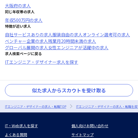
大阪府
の求人
同じ年収帯の求人
年収
500万円
の求人
特徴が近い求人
自社サービスあり
の求人
服装自由
の求人
オンライン選考可
の求人
ベンチャー企業
の求人
残業月20時間未満
の求人
グローバル展開
の求人
女性エンジニアが活躍中
の求人
求人検索ページに戻る
ITエンジニア・デザイナー求人を探す
似た求人からスカウトを受け取る
ITエンジニア・デザイナーの求人・転職TOP
ITエンジニア・デザイナーの求人・転職を探
IT・Web求人を探す
個人向けお問い合わせ
よくある質問
サイトマップ