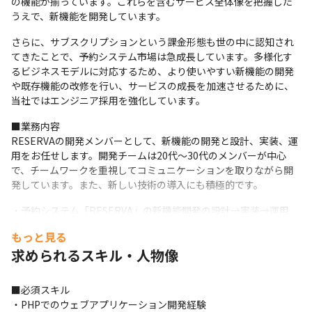
の機能が揃っています。これらを含むサービス全体像を把握した
うえで、新機能を開発しています。
さらに、サブスクリプションという課金形態も世の中に認知され
てきたことで、予約システム市場は急成長しています。多様化す
るビジネスモデルに対応するため、より使いやすい新機能の開発
や既存機能の改修を行い、サービスの成長を加速させるために、
当社ではエンジニア採用を強化しています。
■業務内容

RESERVAの開発メンバーとして、新機能の開発と設計、実装、運
用をお任せします。開発チームは20代～30代のメンバーが中心
で、チームワークを重視してコミュニケーションを取りながら開
発しています。また、新しい技術の導入にも積極的です。
・予約システム「RESERVA」の新機能開発の設計→実装→運用

・フルスタック開発を希望する方は、インフラやデータベースの
もっと見る
設計やチューニングも担当可
求められるスキル・人物像
■開発環境

開発言語：PHP、Swift、JavaScript

■必須スキル

フレームワーク：Symfony、Laravel

・PHPでのウェブアプリケーション開発経験

データベース：PostgreSQL
