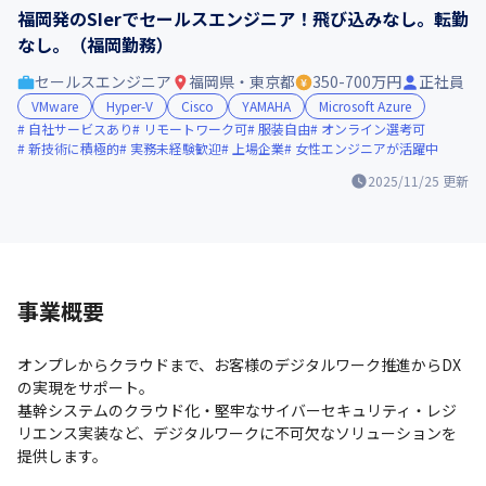
福岡発のSIerでセールスエンジニア！飛び込みなし。転勤
なし。（福岡勤務）
セールスエンジニア
福岡県・東京都
350-700万円
正社員
VMware
Hyper-V
Cisco
YAMAHA
Microsoft Azure
自社サービスあり
リモートワーク可
服装自由
オンライン選考可
新技術に積極的
実務未経験歓迎
上場企業
女性エンジニアが活躍中
2025/11/25
更新
事業概要
オンプレからクラウドまで、お客様のデジタルワーク推進からDX
の実現をサポート。

基幹システムのクラウド化・堅牢なサイバーセキュリティ・レジ
リエンス実装など、デジタルワークに不可欠なソリューションを
提供します。