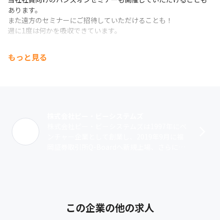
あります。

また遠方のセミナーにご招待していただけることも！

週に1度は何かを吸収できています。
【社内の様子はブログをご覧ください！】

もっと見る
https://www.pbsystems.co.jp/recruitment/blog/
株式会社ピー・ビーシステムズ
株式会社ピー・ビーシステムズは1997年にベ
ンチャー企業として創業し、2019年9月に福
岡証券取引所Q-Boardへ新規上場、さらに20
22年10月には東京証券取引所グロース市場へ
上場を果たしました。･･･
この企業の他の求人