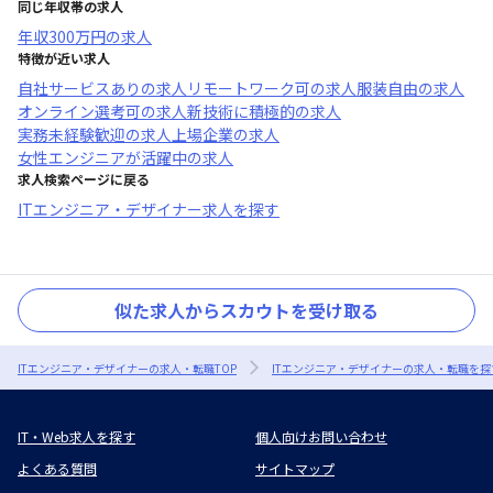
同じ年収帯の求人
年収
300万円
の求人
特徴が近い求人
自社サービスあり
の求人
リモートワーク可
の求人
服装自由
の求人
オンライン選考可
の求人
新技術に積極的
の求人
実務未経験歓迎
の求人
上場企業
の求人
女性エンジニアが活躍中
の求人
求人検索ページに戻る
ITエンジニア・デザイナー求人を探す
似た求人からスカウトを受け取る
ITエンジニア・デザイナーの求人・転職TOP
ITエンジニア・デザイナーの求人・転職を探
IT・Web求人を探す
個人向けお問い合わせ
よくある質問
サイトマップ