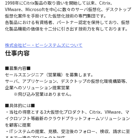
1998年にCitrix製品の取り扱いを開始して以来、Citrix、
VMware、Microsoftを中心に数々のサーバ仮想化、デスクトップ
仮想化案件を手掛けてた仮想化技術の専門集団です。

各製品における有資格者、パートナー認定を保持しており、仮想
化製品機能の価値を十二分に引き出す技術力を有しております。
株式会社ピー・ビーシステムズについて
仕事内容
■募集内容■　

セールスエンジニア（営業職）を募集します。

サーバ、アプリケーション、デスクトップの仮想化環境構築等、
企業へのソリューション提案営業

　　※飛び込み営業はありません。
■具体的には■

・当社の得意とする3大仮想化プロダクト、Citrix、VMware、マ
イクロソフト等最新のクラウドプラットフォームソリューション
を顧客に提案

・ITシステムの提案、見積、受注後のフォロー、検収、請求に至
るまで一連のプロジェクト対応
