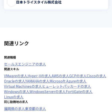
日本トライスタイル株式会社
関連リンク
関連職種
セールスエンジニア
の求人
関連スキル
VMware
の求人
Hyper-V
の求人
AWS
の求人
GCP
の求人
Cisco
の求人
Oracle
の求人
YAMAHA
の求人
Microsoft Azure
の求人
Virtual Machines
の求人
ヒューレットパッカード
の求人
Windows
の求人
WindowsServer
の求人
FortiGate
の求人
Linux
の求人
同じ勤務地の求人
福岡県
の求人
東京都
の求人