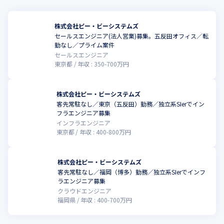
株式会社ピー・ビーシステムズ
セールスエンジニア(法人営業)募集。五反田オフィス／転
こ
勤なし／プライム案件
セールスエンジニア
東京都
年収 :
350
-
700
万円
株式会社ピー・ビーシステムズ
客先常駐なし／東京（五反田）勤務／独立系SIerでイン
フラエンジニア募集
インフラエンジニア
東京都
年収 :
400
-
800
万円
株式会社ピー・ビーシステムズ
客先常駐なし／福岡（博多）勤務／独立系SIerでインフ
ラエンジニア募集
クラウドエンジニア
福岡県
年収 :
400
-
700
万円