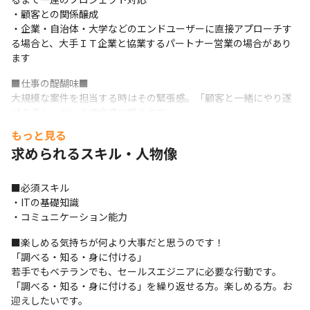
・顧客との関係醸成

・企業・自治体・大学などのエンドユーザーに直接アプローチす
る場合と、大手ＩＴ企業と協業するパートナー営業の場合があり
ます
■仕事の醍醐味■

大規模な案件を担当する時はその緊張感。「顧客と一緒にやり遂
げるぞ！」という使命感に燃えます。

小規模な案件を担当する時は顧客とのアットホームなやりとり。

もっと見る
どちらも魅力的だと思います。

求められるスキル・人物像
当社に入社した若手はまず小規模案件から任されます。もちろん
両脇を先輩社員が固めるのでご心配なく！

仕事を任されることを怖がっていてはいつまでも慣れません。1件
■必須スキル

でも多くの仕事を経験してください。
・ITの基礎知識

・コミュニケーション能力
■仕事の領域■

導入コンサルから運用サポートまでワンストップでサービスを提
■楽しめる気持ちが何より大事だと思うのです！

供するのが当社。

「調べる・知る・身に付ける」

特に当社が得意とするのは、上流工程からの設計・構築フェーズ
若手でもベテランでも、セールスエジニアに必要な行動です。

です。長年の仮想化インフラ構築実績、年間百数十件以上のプロ
「調べる・知る・身に付ける」を繰り返せる方。楽しめる方。お
ジェクト実績によって蓄積されたノウハウと経験豊富なエンジニ
迎えしたいです。