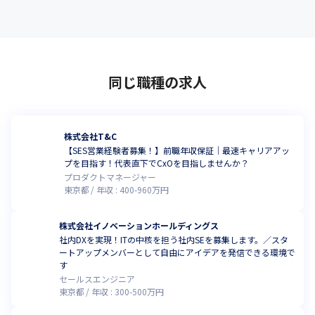
同じ職種の求人
株式会社T&C
【SES営業経験者募集！】前職年収保証｜最速キャリアアッ
プを目指す！代表直下でCxOを目指しませんか？
プロダクトマネージャー
東京都
年収 :
400
-
960
万円
株式会社イノベーションホールディングス
社内DXを実現！ITの中核を担う社内SEを募集します。／スタ
ートアップメンバーとして自由にアイデアを発信できる環境で
す
セールスエンジニア
東京都
年収 :
300
-
500
万円