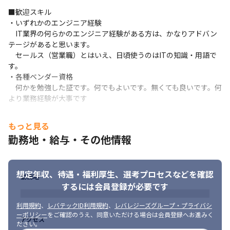
アが要件に最適な設計と高品質な構築・テストを提供します。

■歓迎スキル

その上流工程の要件定義がお仕事です。
・いずれかのエンジニア経験

■独立系■

　IT業界の何らかのエンジニア経験がある方は、かなりアドバン
独立系SIerです。特定のベンダーやメーカーに縛られず、顧客に最
テージがあると思います。

適な組み合わせを採用します。

　セールス（営業職）とはいえ、日頃使うのはITの知識・用語で
あらゆる製品・技術を選択できるので、その組み合わせは無限大
す。

です。
・各種ベンダー資格

　何かを勉強した証です。何でもよいです。無くても良いです。何
より業務経験が大事です
■求める人物像

もっと見る
知らないことにワクワクできる方。

勤務地・給与・その他情報
知らないモノを目の前にした時に「面白そう！」を思える方が素
敵だと思います。

当社の案件は1つ1つ内容が違います。ベテランでも「うーむ」と
なる時があります。

想定年収、待遇・福利厚生、
選考プロセスなどを確認
勤務地
「それをやり遂げた時はたまらなく嬉しいんだよね」とニヤっと
するには会員登録が必要です
笑える、

そんな「オタク集団」へぜひ！
利用規約
、
レバテックID利用規約
、
レバレジーズグループ・プライバシ
ーポリシー
をご確認のうえ、同意いただける場合は会員登録へお進みく
アクセス
ださい。