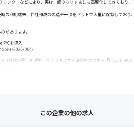
3Dプリンターなどにより、実は、顔のなりすましも高度化してきており
証時の利用端末、自社作成の偽造データをセットで大量に保有しており
ものがあります。
 eKYCを導入

mobile/2020-064/
I（顔認証等）を活用してデジタル本人確認を実現する「LIQUID eKYC
01124-2
rs」にて高水準のAI画像判定、顔認証の「LIQUID eKYC」を導入

00067.000013861.html
座開設時の代表者の本人確認手続きにて、AI（顔認証等）を活用してデジタル
00061.000013861.html
この企業の他の求人
?url=https://liquidinc.asia/wp-content/uploads/2023/04/202301
Li