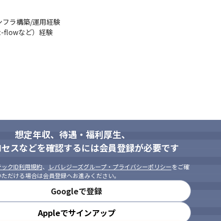
フラ構築/運用経験

flowなど）経験

に進めることが出来る方

な改善提案が行える方

想定年収、待遇・福利厚生、
ロセスなどを確認するには会員登録が必要です
ックID利用規約
、
レバレジーズグループ・プライバシーポリシー
をご確
いただける場合は会員登録へお進みください。
Googleで登録
Appleでサインアップ