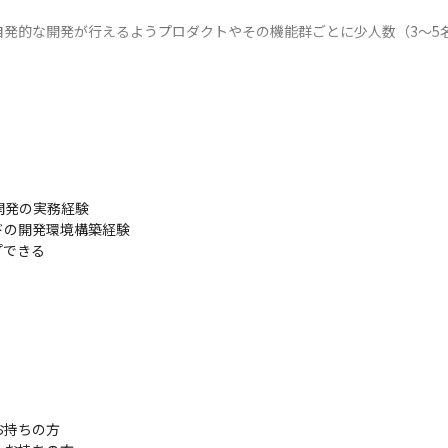
自発的な開発が行えるようプロダクトやその機能群ごとに少人数（3～5
1回のサイクルでリリースを行っています

を通した後にマージしています
発の実務経験

の開発環境構築経験

プできる
に携わることができます

まな角度でスキルアップ、キャリアアップを図ることが可能です

や評価を受けられる環境で働けます
持ちの方
