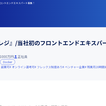
フロントエンドエキスパート募集！
マレジ』/当社初のフロントエンドエキスパ
-1000万円
正社員
Docker
副業可
オンライン選考可
フレックス制度あり
ベンチャー企業
残業月20時間