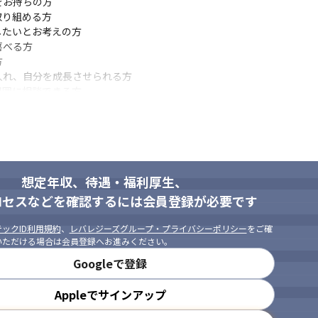
お持ちの方

り組める方

たいとお考えの方

べる方



れ、自分を成長させられる方

囲に相談できる方

働き方をしたい方

想定年収、待遇・福利厚生、
ロセスなどを確認するには会員登録が必要です
ックID利用規約
、
レバレジーズグループ・プライバシーポリシー
をご確
いただける場合は会員登録へお進みください。
Googleで登録
Appleでサインアップ