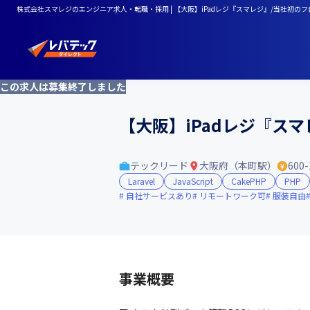
株式会社スマレジのエンジニア求人・転職・採用 | 【大阪】iPadレジ『スマレジ』/当社初の
この求人は募集終了しました
【大阪】iPadレジ『ス
テックリード
大阪府（本町駅）
600
Laravel
JavaScript
CakePHP
PHP
自社サービスあり
リモートワーク可
服装自由
事業概要