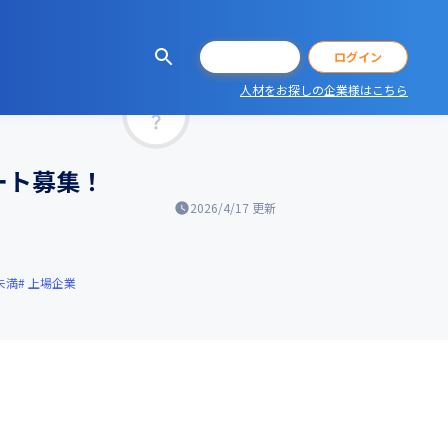
会員登録
ログイン
人材をお探しの企業様はこちら
マッチ率
ート募集！
2026/4/17
更新
未満
上場企業