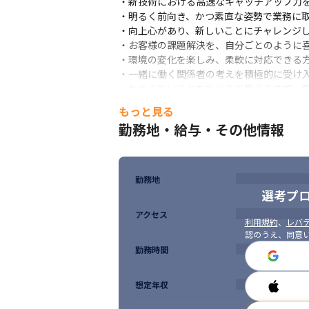
・新技術における高速なキャッチアップ力を
・明るく前向き、かつ素直な姿勢で業務に取
・向上心があり、新しいことにチャレンジし
・お客様の課題解決を、自分ごとのように喜
・環境の変化を楽しみ、柔軟に対応できる方
・一緒に働く関係者の考えを積極的に受け入
・わからないことをひとりで抱えこまず、周
・円滑なコミュニケーションがとれる方

もっと見る
・プライベートの時間や、家族を大切にした
勤務地・給与・その他情報
・自発的に考え、行動できる方
勤務地
選考プ
アクセス
利用規約
、
レバテ
認のうえ、同意
勤務時間
想定年収