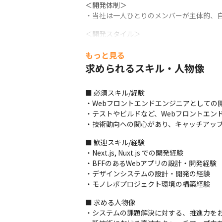
＜開発体制＞

・当社は一人ひとりのメンバーが主体的、
＜開発スタイル＞

・2週間～1カ月（チームにより異なる）に
もっと見る
・完成したソースコードはすべてレビュー
求められるスキル・人物像
＜一日の流れ＞

10:00：出社

■ 必須スキル/経験

11:00：案件の進捗確認

・Webフロントエンドエンジニアとしての開
12:00：ランチ

・テストやビルドなど、Webフロントエンド
13:00：ミーティング

・技術動向への関心があり、キャッチアッ
19:00：退社
■ 歓迎スキル/経験

■ この仕事の面白み、魅力

・Next.js, Nuxt.js での開発経験

・成長フェーズにある自社プロダクトの開発
・BFFのあるWebアプリの設計・開発経験

・副業を推奨するカルチャーの中で、さまざ
・デザインシステムの設計・開発の経験

・代表が元エンジニアのため、適正な指示
・モノレポプロジェクト環境の構築経験
■ 求める人物像

・システムの課題解決に対する、推進力をお