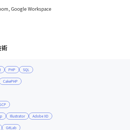
Zoom, Google Workspace
技術
t
PHP
SQL
CakePHP
GCP
op
Illustrator
Adobe XD
GitLab