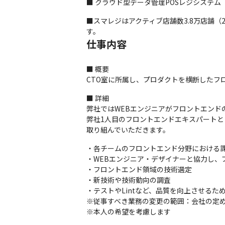
■ クラウド型データ管理POSレジシステ
■スマレジはアクティブ店舗数3.8万店舗（
す。
仕事内容
■ 概要

CTO室に所属し、プロダクトを横断したフ
■ 詳細

弊社ではWEBエンジニアがフロントエンド
弊社1人目のフロントエンドエキスパート
取り組んでいただきます。
・各チームのフロントエンド分野における課
・WEBエンジニア・デザイナーと協力し、プ
・フロントエンド領域の技術選定

・新技術や技術動向の調査

・テストやLintなど、品質を向上させるため
※従事すべき業務の変更の範囲：会社の定め
※本人の希望を考慮します