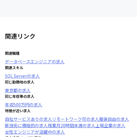
関連リンク
関連職種
データベースエンジニア
の求人
関連スキル
SQL Server
の求人
同じ勤務地の求人
東京都
の求人
同じ年収帯の求人
年収
500万円
の求人
特徴が近い求人
自社サービスあり
の求人
リモートワーク可
の求人
服装自由
の求人
新技術に積極的
の求人
残業月20時間未満
の求人
上場企業
の求人
女性エンジニアが活躍中
の求人