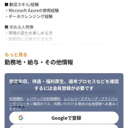
■ 歓迎スキル/経験

・Microsoft Azureの使用経験

・データクレンジング経験
■ 求める人物像

・環境の変化を楽しめる方

・能動的に仕事ができる方

・わからないことを自身で解決案を考え、有識者に確認しながら
解決できる方

もっと見る
・正しく要件を理解したうえで作業できる方

勤務地・給与・その他情報
・手を動かすことが苦ではない方
想定年収、待遇・福利厚生、
選考プロセスなどを確認
勤務地
するには会員登録が必要です
利用規約
、
レバテックID利用規約
、
レバレジーズグループ・プライバシ
ーポリシー
をご確認のうえ、同意いただける場合は会員登録へお進みく
アクセス
ださい。
Googleで登録