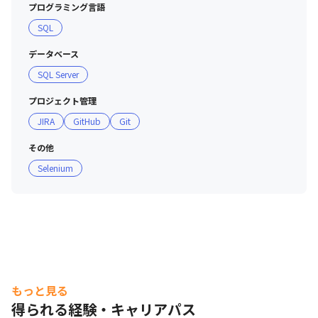
プログラミング言語
れば直接経営層に提案できる機会もあります

SQL
・効率良く作業して早く帰宅する風潮が根付いており、残
業は2023年8月現在月平均18.5時間（意欲がある社員に制
データベース
限をかけることはなく、働き方は個人に委ねています）

SQL Server
・オフィスで毎週ヨガを無料開催するなどユニークな福利
厚生も豊富です

プロジェクト管理
JIRA
GitHub
Git
■ 開発環境

＜技術回り＞

その他
・エンジニアがOS やエディタ、IDE といった個人の環境
Selenium
を選択可能

・開発の内製化を進めており、最新技術に触れる機会も豊
富

＜タスク管理＞

・納期調整は、柔軟に対応（成果に合わせて、リリースを
前後）

もっと見る
・開発担当がタスク見積もりを実施

得られる経験・キャリアパス