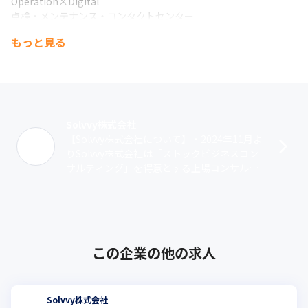
Operation×Digital

点検・メンテナンス・コンタクトセンター

ロジスティックス・業務効率化支援
もっと見る
【2つの事業】

ーHomeworthTech事業ー

住宅・不動産領域に特化し、住宅の価値を高めるという視点で開
発したユニークなサービスを提供しています。

契約累計200万機器を超える（2022年8月時点）住宅設備の延長保
Solvvy株式会社
証サービス「住設あんしんサポート」をはじめ、クライアントと
【Solvvy株式会社について】・2024年11月よ
住宅オーナーを専用ポイントで繋ぐSaaSプロダクト「おうちマネ
りSolvvy株式会社は「ストックビジネスコン
ージャー」、住宅オーナーが高品質な住宅を「資産」として残せ
サルティング」を得意とする上場コンサルテ
るよう、複数のサービスを組み合わせて誕生した「資産価値保証
ィングファームとして新たな一歩を踏み出し
プログラム」等、幅広いラインナップを展開しています。
ました・国内マーケット･･･
ーExtendTech事業ー

住宅・不動産領域にとどまらず、暮らし全般の保証に特化した事
業領域で、多くのクライアント支援に力をいれて取り組んでいま
この企業の他の求人
す。

とりわけ近年は再生可能エネルギー領域、教育ICT領域に注力して
います。

今後も新たな領域へ積極的にチャレンジすることで、価値提供の
Solvvy株式会社