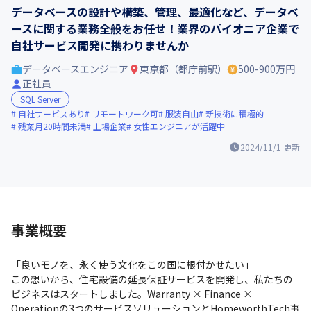
データベースの設計や構築、管理、最適化など、データベ
ースに関する業務全般をお任せ！業界のパイオニア企業で
自社サービス開発に携わりませんか
データベースエンジニア
東京都（都庁前駅）
500-900万円
正社員
SQL Server
自社サービスあり
リモートワーク可
服装自由
新技術に積極的
残業月20時間未満
上場企業
女性エンジニアが活躍中
2024/11/1
更新
事業概要
「良いモノを、永く使う文化をこの国に根付かせたい」

この想いから、住宅設備の延長保証サービスを開発し、私たちの
ビジネスはスタートしました。Warranty × Finance × 
Operationの3つのサービスソリューションとHomeworthTech事