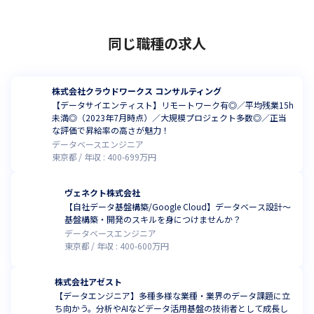
同じ職種の求人
株式会社クラウドワークス コンサルティング
【データサイエンティスト】リモートワーク有◎／平均残業15h
未満◎（2023年7月時点）／大規模プロジェクト多数◎／正当
な評価で昇給率の高さが魅力！
データベースエンジニア
東京都
年収 :
400
-
699
万円
ヴェネクト株式会社
【自社データ基盤構築/Google Cloud】データベース設計〜
基盤構築・開発のスキルを身につけませんか？
データベースエンジニア
東京都
年収 :
400
-
600
万円
株式会社アゼスト
【データエンジニア】多種多様な業種・業界のデータ課題に立
ち向かう。分析やAIなどデータ活用基盤の技術者として成長し