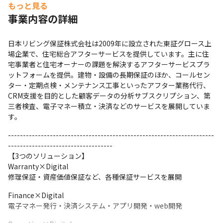
・GitHub：ソースレビューやバージョン管理

もっと見る
・Slack：コミュニケーションをとるためのチームのトー
事業内容の詳細
クスペース
日本リビング保証株式会社は2009年に設立された東証グロース上
場企業で、住宅総合アフターサービスを提供しています。主に住
宅事業者と住宅オーナーの課題を解決するアフターサービスプラ
ットフォームを提供。建物・設備の長期保証のほか、コールセン
ター・定期点検・メンテナンス工事といったアフター業務代行、
CRM支援を目的とした顧客データの分析サブスクリプション、第
三者検査、電子マネー積立・決済などのサービスを展開していま
す。
---------------------------------------------------------------------
-----------------------------------

【3つのソリューション】

Warranty×Digital

修理保証・資産価値保証など、各種保証サービスを展開
Finance×Digital

電子マネー発行・決済システム・アプリ開発・web開発