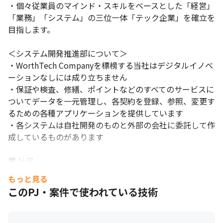
・個々従業員のマインド・スキルをベースとした「経営」
「業務」「システム」の三位一体「テック企業」を確立を
目指します。

＜システム開発推進部について＞

・WorthTech Companyを標榜する当社はデジタルイノベ
ーションなしには成り立ちません

・保証や検査、修繕、ポイントなどのすべてのサービスに
ついてデータを一元管理し、各契約を登録、参照、変更す
るための各種アプリケーションを提供しています

・各システムは自社開発のものと外部の会社に委託して作
成しているものがあります

■ 社風

・10回の挑戦のうち1回成功すれば良いという考えのも
もっと見る
と、スピードやチャレンジを重視する風土があるのが特徴
このPJ・案件で使われている技術
です

・社員同士は「さん」づけで呼び合うなど役職を問わずフ
ラットな関係性も築けており、新しいアイデアや意見があ