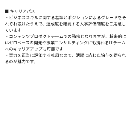
＜その他＞

■ キャリアパス

・企画時点から開発メンバーが会議等に参加

・ビジネススキルに関する基準とポジションによるグレードをそ
・リモートワークも可能。（配属チームにもよりますが、
れぞれ設けたうえで、達成度を確認する人事評価制度をご用意し
週2～3日はテレワークも可能です。）

ています

・コンテンツプロダクトチームでの勤務となりますが、将来的に
はゼロベースの開発や事業コンサルティングにも携わるITチーム
＜環境＞

へのキャリアアップも可能です

・社員の意見を集約するワークフローシステム
・実力を正当に評価する社風なので、活躍に応じた給与を得られ
「Gluegent Flow」を導入しています

るのが魅力です。
・各部署の業務効率化についての課題や、システムの問題
点について頻繁に意見が飛びかっています　

・システムの改修や新しいツールの導入など、さまざまな
角度から組織の業務効率化に貢献してください

＜使用ツール＞

・Jira Software：アジャイル作業管理ソリューション ス
イート

・Confluence：知識を集め、共同作業するためのチーム
のワークスペース
