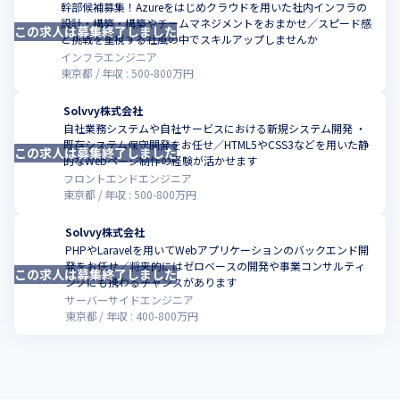
幅を拡げていきます。
幹部候補募集！Azureをはじめクラウドを用いた社内インフラの
設計・構築・構築やチームマネジメントをおまかせ／スピード感
この求人は募集終了しました
こ
と挑戦を重視する社風の中でスキルアップしませんか
インフラエンジニア
東京都
年収 :
500
-
800
万円
Solvvy株式会社
自社業務システムや自社サービスにおける新規システム開発 ・
既存システム保守開発をお任せ／HTML5やCSS3などを用いた静
この求人は募集終了しました
こ
的なWebページ制作の経験が活かせます
フロントエンドエンジニア
東京都
年収 :
500
-
800
万円
Solvvy株式会社
PHPやLaravelを用いてWebアプリケーションのバックエンド開
発をお任せ／将来的にはゼロベースの開発や事業コンサルティ
この求人は募集終了しました
こ
ングにも携わるチャンスがあります
サーバーサイドエンジニア
東京都
年収 :
400
-
800
万円