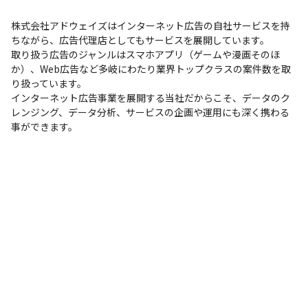
評価/査定は、半年に1度実施しています。（1月/7月）

アドウェイズでは等級・評価・報酬を上げるシンプルな『職務等
株式会社アドウェイズはインターネット広告の自社サービスを持
級制度』を導入しています。

ちながら、広告代理店としてもサービスを展開しています。

以下を総合した評価で査定を実施しています。

取り扱う広告のジャンルはスマホアプリ（ゲームや漫画そのほ
・等級行動評価：求められた職務等級に求められる行動の実績を
か）、Web広告など多岐にわたり業界トップクラスの案件数を取
評価

り扱っています。

・業務実績評価：一定期間の業務に対しての目標の到達度

インターネット広告事業を展開する当社だからこそ、データのク
・他社評価：上長だけでなく、周囲や部門を超えてのメンバーか
レンジング、データ分析、サービスの企画や運用にも深く携わる
ら評価
事ができます。