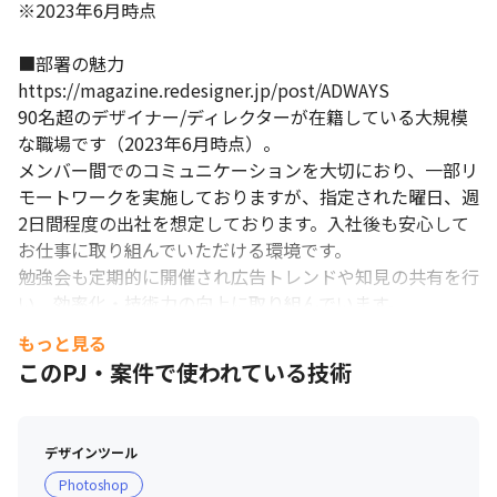
※2023年6月時点

■部署の魅力

https://magazine.redesigner.jp/post/ADWAYS

90名超のデザイナー/ディレクターが在籍している大規模
な職場です（2023年6月時点）。

メンバー間でのコミュニケーションを大切におり、一部リ
モートワークを実施しておりますが、指定された曜日、週
2日間程度の出社を想定しております。入社後も安心して
お仕事に取り組んでいただける環境です。

勉強会も定期的に開催され広告トレンドや知見の共有を行
い、効率化・技術力の向上に取り組んでいます。

またADWAYSは「なにこれすげーこんなのはじめて」をス
もっと見る
ローガンとしている事からも分かる様に、挑戦を後押しす
このPJ・案件で使われている技術
る社風があり、業務の中でも新たな試みや施策などに挑戦
しやすいところも魅力の一つです。
デザインツール
Photoshop