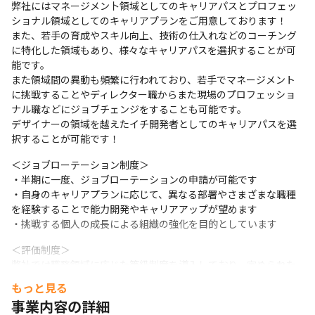
弊社にはマネージメン卜領域としてのキャリアパスとプロフェッ
ショナル領域としてのキャリアプランをご用意しております！

また、若手の育成やスキル向上、技術の仕入れなどのコーチング
に特化した領域もあり、様々なキャリアパスを選択することが可
能です。

また領域間の異動も頻繁に行われており、若手でマネージメント
に挑戦することやディレクター職からまた現場のプロフェッショ
ナル職などにジョブチェンジをすることも可能です。

デザイナーの領域を越えたイチ開発者としてのキャリアパスを選
択することが可能です！
＜ジョブローテーション制度＞

・半期に一度、ジョブローテーションの申請が可能です

・自身のキャリアプランに応じて、異なる部署やさまざまな職種
を経験することで能力開発やキャリアアップが望めます

・挑戦する個人の成長による組織の強化を目的としています
＜評価制度＞

弊社では職務領域に応じた等級制度を導入しており、定められた
の水準の元、定量的に評価しています。評価の内容も自身の等級
もっと見る
評価だけでなく、360°評価として他者評価なども導入していま
事業内容の詳細
す。
