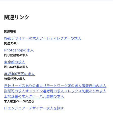
関連リンク
関連職種
Webデザイナー
の求人
アートディレクター
の求人
関連スキル
Photoshop
の求人
同じ勤務地の求人
東京都
の求人
同じ年収帯の求人
年収
400万円
の求人
特徴が近い求人
自社サービスあり
の求人
リモートワーク可
の求人
服装自由
の求人
副業可
の求人
オンライン選考可
の求人
フレックス制度あり
の求人
上場企業
の求人
グローバル展開
の求人
求人検索ページに戻る
ITエンジニア・デザイナー求人を探す