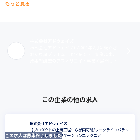
もっと見る
株式会社アドウェイズ
株式会社アドウェイズは2001年2月に設立さ
れた東証プライム上場企業です。創業以来、
成果報酬型のアフィリエイト事業を展開して
おり、スマホ向け広告配信サービス『Smart-
C』は国内最大級の規模を誇りま･･･
この企業の他の求人
株式会社アドウェイズ
【プロダクトの上流工程から参画可能/ワークライフバラン
この求人は募集終了しました
こ
ス◎】リードアプリケーションエンジニア