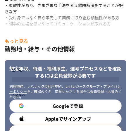
・柔軟性があり、さまざまな手法を考え課題解決をすることが好
・勉強会/共有会…各メンバーが得た知見を持ち寄った共有会や、
きな方

分析・検証等の勉強会も行われています。

・受け身ではなく自ら率先して業務に取り組む積極性がある方 

その他にもディレクション業務だけでなく、マネジメントにも挑
・相手の立場を思いやってコミュニケーションが取れる方
戦したいというメンバーにはチームビルディングや教育などに関
わる業務をおまかせすることもあります。
もっと見る
■仕事の魅力

・様々なサービスの広告配信に戦略から関わることができ、自身
勤務地・給与・その他情報
の発想を活かしながら課題解決に取り組めます。

・手掛けた広告がWEB上で数十万人、数百万人以上の人々の目に
留まり、そのクリックやインストール数などの実数値が可視化さ
想定年収、待遇・福利厚生、
選考プロセスなどを確認
勤務地
れます。広告パフォーマンスを実数値で確認しながら改善を進め
するには会員登録が必要です
ていき、施策に対する効果を定量的に測ることができます。
利用規約
、
レバテックID利用規約
、
レバレジーズグループ・プライバシ
ーポリシー
をご確認のうえ、同意いただける場合は会員登録へお進みく
アクセス
ださい。
Googleで登録
Appleでサインアップ
勤務時間