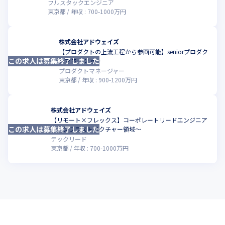
フルスタックエンジニア
東京都
年収 :
700
-
1000
万円
株式会社アドウェイズ
【プロダクトの上流工程から参画可能】seniorプロダク
この求人は募集終了しました
こ
トマネージャー
プロダクトマネージャー
東京都
年収 :
900
-
1200
万円
株式会社アドウェイズ
【リモート×フレックス】コーポレートリードエンジニア
この求人は募集終了しました
こ
～インフラストラクチャー領域～
テックリード
東京都
年収 :
700
-
1000
万円