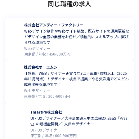
同じ職種の求人
株式会社アンティー・ファクトリー
Webデザイン制作やWebサイト構築、既存サイトの運用更新な
どデザイン全般の業務をお任せ／積極的にスキルアップに繋げ
られる環境です
Webデザイナー
東京都
年収 :
450
-
800
万円
株式会社オーエムシー
【急募】WEBデザイナー★賞与年3回／直取引9割以上（2025
年11月時点）！デザイナー視点で提案／やる気次第でどんどん
成長出来る環境です！
Webデザイナー
東京都
年収 :
300
-
600
万円
smartPR株式会社
UI・UXデザイナー／大手企業導入中の広報DX SaaS『Pras
y』の新機能開発／1人目のデザイナー
UI・UXデザイナー
東京都
年収 :
600
-
900
万円