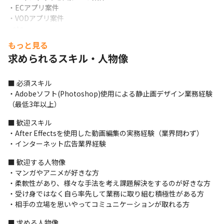
・ECアプリ案件

・VODアプリ案件

...etc
もっと見る
■具体的な業務の流れ

求められるスキル・人物像
[基本業務]

①制作会議…クリエイティブの種類やキャッチコピー・訴求軸の
策定、広告効果分析、検証フローなどを営業担当者たちと打ち合
■ 必須スキル

わせます。

・Adobeソフト(Photoshop)使用による静止画デザイン業務経験
②ラフ作成…会議で決定した内容をデザイナーへの指示に落とし
（最低3年以上）
込みます。

③ミーティング/指示…制作内容や意図を共有します。デザイン表
■ 歓迎スキル

現についてデザイナーとアイディアを出し合うことも。

・After Effectsを使用した動画編集の実務経験（業界問わず）

④品質チェック…数多くのメディア上での見た目や規定を考慮
・インターネット広告業界経験
し、最適なクリエイティブに仕上げます。

■ 歓迎する人物像

※1日の中で複数案件の制作進行管理をすることが多いため、業務
・マンガやアニメが好きな方

に慣れたら①～④をいくつか同時進行していただくイメージで
・柔軟性があり、様々な手法を考え課題解決をするのが好きな方

す。
・受け身ではなく自ら率先して業務に取り組む積極性がある方

[その他]

・相手の立場を思いやってコミュニケーションが取れる方
・コンペ対応…関連部署と連携し、ターゲットの設定や訴求軸・
■ 求める人物像

戦略からクリエイティブプランを策定しディレクションします。
