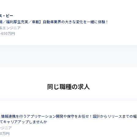
ス・ビー
場／福利厚生充実／車載】自動車業界の大きな変化を一緒に体験！
系エンジニア
-
650
万円
同じ職種の求人
情報連携を行うアプリケーション開発や保守をお任せ！設計からリリースまでの幅広
してキャリアアップしませんか
ンジニア
80
万円