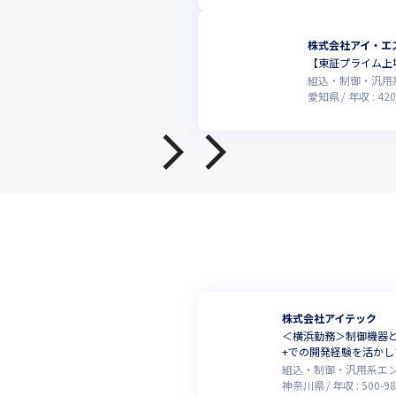
株式会社アイ・エ
【東証プライム上
組込・制御・汎用
愛知県
年収 :
420
株式会社アイテック
＜横浜勤務＞制御機器と
+での開発経験を活か
組込・制御・汎用系エ
神奈川県
年収 :
500
-
9