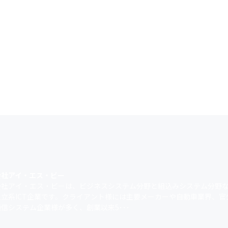
会社アイ・エス・ビー
会社アイ・エス・ビーは、ビジネスシステム分野と組込みシステム分野
独立系ICT企業です。クライアント様には主要メーカーや自動車業界、官
信システム企業様が多く、創業以来5･･･