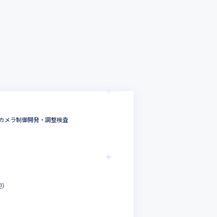
株式会社アイ・エ
カメラ制御開発・調整検査
【東証プライム上
組込・制御・汎用
東京都
年収 :
420
株式会社アイ・エ
迎）
【東証プライム上
Androidエンジニ
東京都
年収 :
420