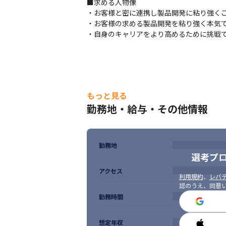
■求める人物像

・お客様と密に連携し製品開発に粘り強くご
・お客様の求める製品開発を粘り強く本気で
・自身のキャリアをより高めるために挑戦
もっと見る
勤務地・給与・その他情報
勤務地
選考プ
アクセス
利用規約
、
レバテ
認のうえ、同意
勤務時間
想定年収