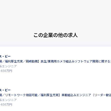
この企業の他の求人
ス・ビー
場／福利厚生充実／岡崎勤務】民生/業務用カメラ組込みソフトウェア開発に関する
系エンジニア
-
650
万円
ス・ビー
場／リモートワーク相談可能／福利厚生充実】車載組込みエンジニア（リーダー歓
系エンジニア
-
650
万円