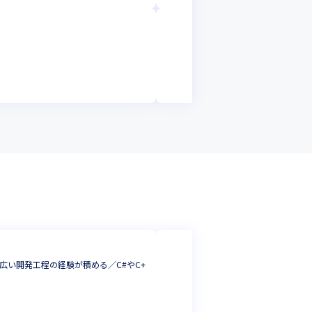
株式会社アイ・エ
医療製品向け 組
組込・制御・汎用
東京都
年収 :
400
株式会社サンテッ
い開発工程の経験が積める／C#やC+
グローバルに事業
できます
組込・制御・汎用
兵庫県
年収 :
320
-