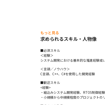
もっと見る
求められるスキル・人物像
■必須スキル

＜経験＞

システム開発における基本的な推進経験或
＜言語／ノウハウ＞

C言語、C++、C#を使用した開発経験
■歓迎スキル

<経験>

・組込みシステム開発経験、RTOS制御経験
・小規模から中規模程度のプロジェクトの