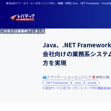
株式会社アイ・エス・ビーのエンジニア求人・転職・採用 | Java、.NET Framewor
この求人は募集終了しました
Java、.NET Fram
会社向けの業務系システ
方を実現
アプリケーションエンジニア
神奈川県
.NET Framework
Java
Oracle
自社サービスあり
リモートワーク可
服装自由