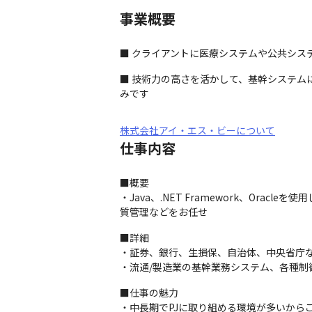
事業概要
■ クライアントに医療システムや公共シス
■ 技術力の高さを活かして、基幹システ
みです
株式会社アイ・エス・ビーについて
仕事内容
■概要

・Java、.NET Framework、Or
質管理などをお任せ
■詳細

・証券、銀行、生損保、自治体、中央省庁な
・流通/製造業の基幹業務システム、各種制
■仕事の魅力

・中長期でPJに取り組める環境が多いから