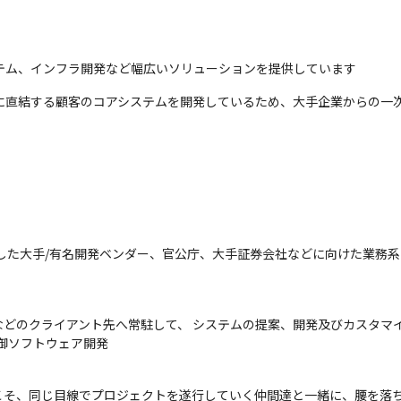
テム、インフラ開発など幅広いソリューションを提供しています
ムに直結する顧客のコアシステムを開発しているため、大手企業からの一
acleを使用した大手/有名開発ベンダー、官公庁、大手証券会社などに向けた
どのクライアント先へ常駐して、 システムの提案、開発及びカスタマイ
御ソフトウェア開発
こそ、同じ目線でプロジェクトを遂行していく仲間達と一緒に、腰を落ち