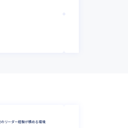
東京都
年収 :
420
株式会社アイ・エ
医療製品向け 組
組込・制御・汎用
東京都
年収 :
400
株式会社ユニトラ
発のリーダー経験が積める環境
【PLPM／Jav
プロジェクトリー