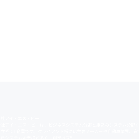
会社アイ・エス・ビー
会社アイ・エス・ビーは、ビジネスシステム分野と組込みシステム分野
独立系ICT企業です。クライアント様には主要メーカーや自動車業界、官
信システム企業様が多く、創業以来5･･･