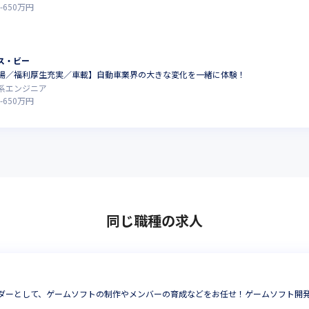
-
650
万円
ス・ビー
場／福利厚生充実／車載】自動車業界の大きな変化を一緒に体験！
系エンジニア
-
650
万円
同じ職種の求人
ダーとして、ゲームソフトの制作やメンバーの育成などをお任せ！ゲームソフト開