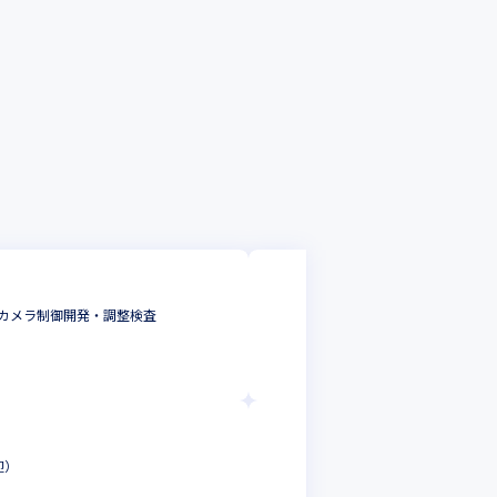
株式会社アイ・エ
カメラ制御開発・調整検査
【東証プライム上
組込・制御・汎用
東京都
年収 :
420
株式会社アイ・エ
迎）
【東証プライム上
Androidエンジニ