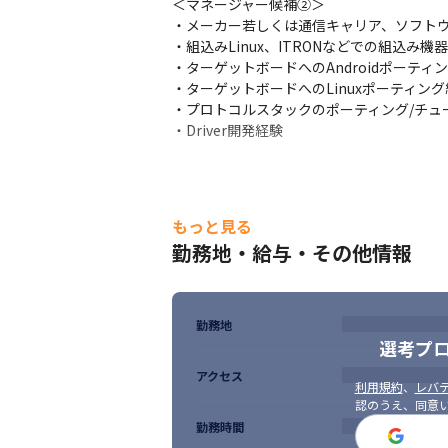
＜マネージャー候補②＞

・メーカー若しくは通信キャリア、ソフトウ
・組込みLinux、ITRONなどでの組込み機器
・ターゲットボードへのAndroidポーティン
・ターゲットボードへのLinuxポーティング
・プロトコルスタックのポーティング/チュー
・Driver開発経験
もっと見る
勤務地・給与・その他情報
勤務地
選考プ
アクセス
利用規約
、
レバテ
認のうえ、同意
勤務時間