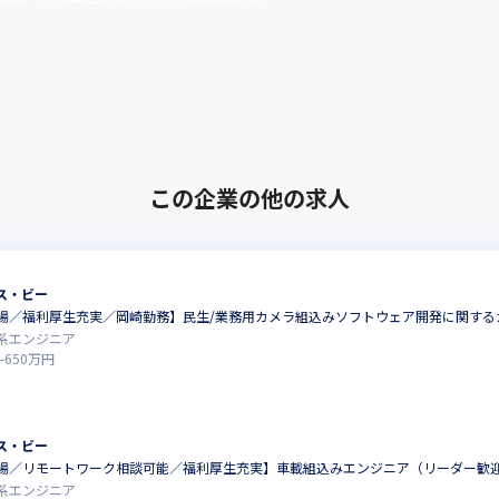
この企業の他の求人
ス・ビー
場／福利厚生充実／岡崎勤務】民生/業務用カメラ組込みソフトウェア開発に関する
系エンジニア
-
650
万円
ス・ビー
場／リモートワーク相談可能／福利厚生充実】車載組込みエンジニア（リーダー歓
系エンジニア