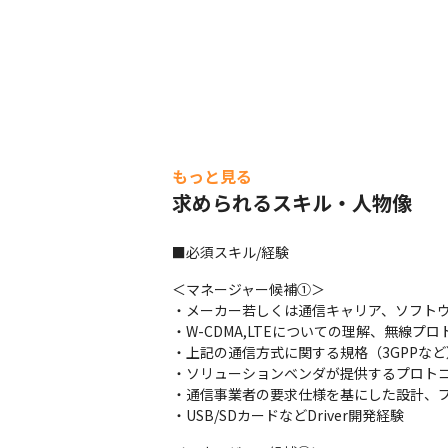
もっと見る
求められるスキル・人物像
■必須スキル/経験
＜マネージャー候補①＞

・メーカー若しくは通信キャリア、ソフトウ
・W-CDMA,LTEについての理解、無線
・上記の通信方式に関する規格（3GPPなど
・ソリューションベンダが提供するプロトコ
階層別教育方針
・通信事業者の要求仕様を基にした設計、プ
・USB/SDカードなどDriver開発経験