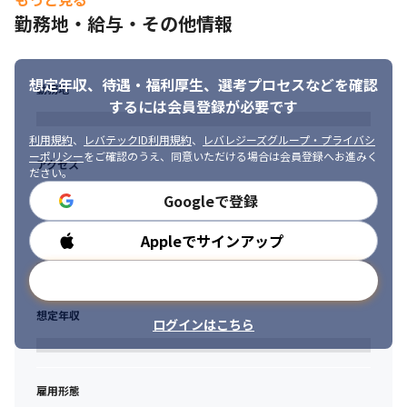
勤務地・給与・その他情報
想定年収、待遇・福利厚生、
選考プロセスなどを確認
勤務地
するには会員登録が必要です
利用規約
、
レバテックID利用規約
、
レバレジーズグループ・プライバシ
ーポリシー
をご確認のうえ、同意いただける場合は会員登録へお進みく
アクセス
ださい。
Googleで登録
Appleでサインアップ
勤務時間
メールアドレスで登録
想定年収
ログインはこちら
雇用形態