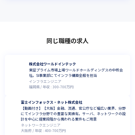
同じ職種の求人
株式会社ワールドインテック
東証プライム市場上場ワールドホールディングスの中核会
社。SI事業部にてインフラ構築全般を担当
インフラエンジニア
福岡県
年収 :
300
-
700
万円
富士インフォックス・ネット株式会社
【動画付き】【大阪】金融、流通、官公庁など幅広い業界、分野
にてインフラ分野での豊富な実績有。サーバ、ネットワークの設
計を中心に提案段階から携われる案件もご用意
ネットワークエンジニア
大阪府
年収 :
400
-
700
万円