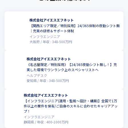
・500以上の動画学習コンテンツあり

・IT資格取得支援

・定期的なオンライン勉強会

株式会社アイエスエフネット
・技術者コミュニティでの相談環境も完備 

【関西エリア限定／特別採用】24/365体制の夜勤シフト無
・案件のローテーションによるスキルアップ
｜充実の研修＆サポート体制
インフラエンジニア
大阪府
年収 :
348
-
500
万円
株式会社アイエスエフネット
《名古屋限定／特別採用》【24/365夜勤シフト無し！】充
実した環境でワンランク上のスペシャリストへ
ヘルプデスク
愛知県
年収 :
348
-
500
万円
株式会社アイエスエフネット
【インフラエンジニア(運用・監視～設計・構築)】全国で1万
件以上の案件を保有/ご自身のスキルに合わせたキャリアアッ
プ！
インフラエンジニア
静岡県
年収 :
400
-
1000
万円