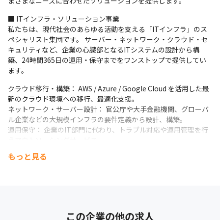
まざまなニーズに合わせたソリューションを提供します。
当社では、この人と一緒に働きたいと思える人だけがいる会社を
目指し、

■ ITインフラ・ソリューション事業

「人」との繋がりを大切にしながらサポートします！
私たちは、現代社会のあらゆる活動を支える「ITインフラ」のス
ペシャリスト集団です。 サーバー・ネットワーク・クラウド・セ
1.入社後の安心サポート

キュリティなど、企業の心臓部となるITシステムの設計から構
選考段階から関わった採用担当が「何でも聞ける」雰囲気づくり
築、24時間365日の運用・保守までをワンストップで提供してい
のうえ、年3回の面談を実施。

ます。
入社後のギャップやお悩みをお聞きし、働きやすい環境づくりを
します。
クラウド移行・構築： AWS / Azure / Google Cloud を活用した最
新のクラウド環境への移行、最適化支援。

2.案件参画後の伴走

ネットワーク・サーバー設計： 官公庁や大手金融機関、グローバ
「現場任せにしない」定期的な1on1を営業と行い、

ル企業などの大規模インフラの要件定義から設計、構築。

現場の悩みや負荷状況をいち早く把握し、必要であればクライア
運用保守： 企業のIT部門に代わり、トラブル対応や運用管理を行
ントとの調整も会社が責任を持って行います。
うアウトソーシングサービス。

3.中長期のキャリア形成

バイリンガル・グローバル対応： 多言語対応エンジニアによる、
もっと見る
「なりたい姿」を共に描くキャリアパス支援のため、

外資系、海外進出企業の支援。
ビジョンを共有し、希望する案件へのアサインや、必要なスキル
アップのための研修・資格取得をサポートします。
◆スキルアップ／キャリアアップの支援体制◆

・充実した各種検証環境(Windows、Linux、AWS)

この企業の他の求人
・実機演習(Ciscoネットワーク構築、VMware仮想サーバ構築)
