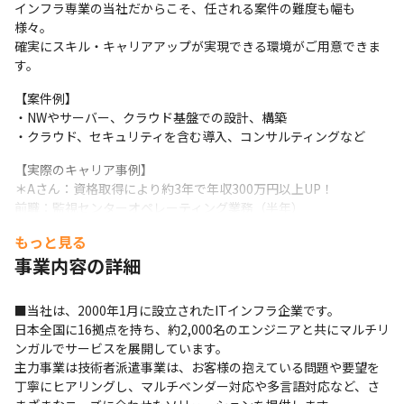
インフラ専業の当社だからこそ、任される案件の難度も幅も
様々。

確実にスキル・キャリアアップが実現できる環境がご用意できま
す。
【案件例】

・NWやサーバー、クラウド基盤での設計、構築

・クラウド、セキュリティを含む導入、コンサルティングなど
【実際のキャリア事例】

＊Aさん：資格取得により約3年で年収300万円以上UP！

前職：監視センターオペレーティング業務（半年）

入社後：AWS／Azure環境の運用・保守業務（約2年半）

もっと見る
現在：AWS設計、構築、運用保守業務
事業内容の詳細
＊Bさん：未経験領域で、技術的に難易度の高いPJを遂行し年収
200万円UP！

■当社は、2000年1月に設立されたITインフラ企業です。

前職：サーバ、NW保守案件（約2年）

日本全国に16拠点を持ち、約2,000名のエンジニアと共にマルチリ
入社後：サーバリプレースPJ補助

ンガルでサービスを展開しています。

現在：基本設計及び詳細設計の作成、基盤構築、運用、改善提案
主力事業は技術者派遣事業は、お客様の抱えている問題や要望を
丁寧にヒアリングし、マルチベンダー対応や多言語対応など、さ
◆3つのフェーズで支える体制◆
