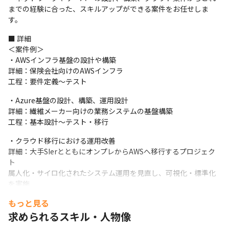
までの経験に合った、スキルアップができる案件をお任せしま
す。
■ 詳細

＜案件例＞

・AWSインフラ基盤の設計や構築

詳細：保険会社向けのAWSインフラ

工程：要件定義～テスト
・Azure基盤の設計、構築、運用設計

詳細：繊維メーカー向けの業務システムの基盤構築

工程：基本設計～テスト・移行
・クラウド移行における運用改善

詳細：大手SIerとともにオンプレからAWSへ移行するプロジェク
ト

属人化・サイロ化されたシステム運用を見直し、可視化・標準化
を実施

工程：要件定義～設計・構築、運用
もっと見る
求められるスキル・人物像