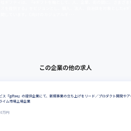
会社ギフティは、『eギフトを軸として、人、企業、街の間に、さまざま
ビスを提供する』をビジョンとし、個人、法人、自治体を対象としたeギ
開しています。C向けのカジュアルギ･･･
この企業の他の求人
ビス『giftee』の提供企業にて、新規事業の立ち上げをリード／プロダクト開発や
ライム市場上場企業
00
万円