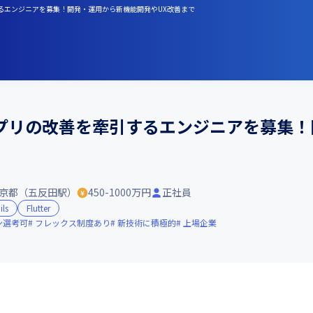
引するエンジニアを募集！開発・運用から新機能開発やUX改善まで
ブアプリの改善を牽引するエンジニアを募集
京都（五反田駅）
450-1000万円
正社員
ils
Flutter
ン選考可
フレックス制度あり
新技術に積極的
上場企業