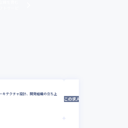
な縁を育む
フトサービ
株式会社ギフティ
アーキテクチャ設計、開発組織の立ち上
ビジネスサイドと
この求人は募集終了しました
フロントエンドエ
東京都
年収 :
450