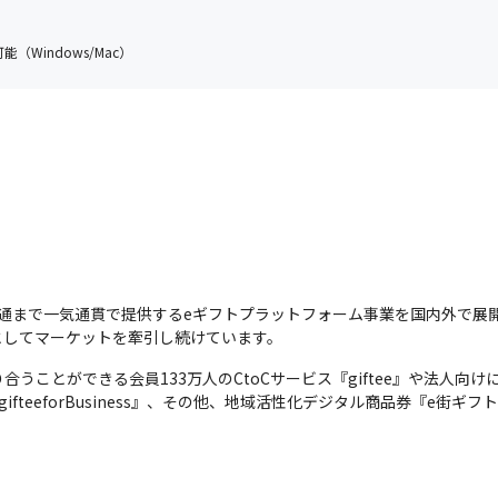
（Windows/Mac）
流通まで一気通貫で提供するeギフトプラットフォーム事業を国内外で展
としてマーケットを牽引し続けています。
うことができる会員133万人のCtoCサービス『giftee』や法人向
fteeforBusiness』、その他、地域活性化デジタル商品券『e街ギ