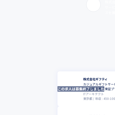
株式
サー
スを展
株式会社ギフティ
カジュアルギフトサー
この求人は募集終了しました
げをおまかせ／東証プ
ITアーキテクト
東京都
年収 :
450
-
10