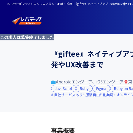
株式会社ギフティのエンジニア求人・転職・採用 | 『giftee』ネイティブアプリの改善を牽
この求人は募集終了しました
『giftee』ネイティ
発やUX改善まで
Androidエンジニア、iOSエンジニア
東
JavaScript
Ruby
Figma
Ruby on Ra
自社サービスあり
服装自由
副業可
オンライ
事業概要