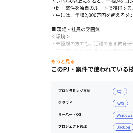
・レベル8以上になると、一般的なコ
（例：案件を独自のルートで獲得する
・中には、年収2,000万円を超えるメ
■ 現場・社員の雰囲気

＜環境＞

・未経験の方でも、活躍できる教育研修
・設立間もないベンチャー企業ならで
もっと見る
＜社員＞

このPJ・案件で使われている
・自身の興味があることにとことん挑
・それぞれの目指すべき姿に対して、
プログラミング言語
SQL
※サーバーの情報を見ることができる
クラウド
AWS
サーバー・OS
Windows
プロジェクト管理
Backlog