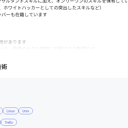
ンサルタントスキルに加え、オンリーワンのスキルを保有してい
、ホワイトハッカーとしての突出したスキルなど）

ンバーも在籍しています

があります

はの、裁量の大きな業務に挑戦できる職場です

技術
戦しているメンバーが多いです

貪欲に努力を行っています

Linux
Unix
Trello