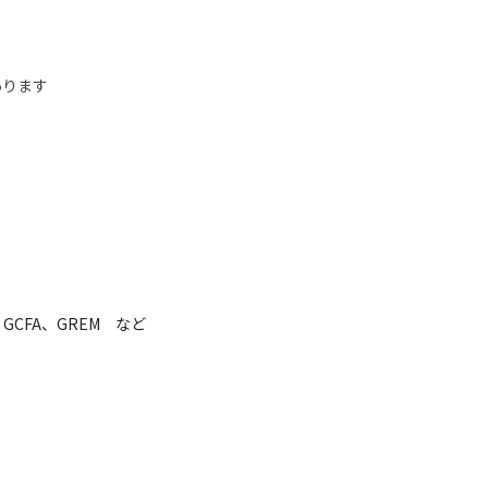
ります

を使用しています
身につけられます
＋、GCFA、GREM　など