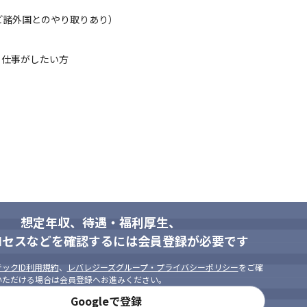
y）向けのセキュリティや、IoT（Internet of Things）を含むセキュ
ど諸外国とのやり取りあり）
ンバーがいないため、仕事のリードができる十分な裁量権と機会があり
作成される最新の教材や大規模なハッキングラボを使用できます

仕事がしたい方

もリーダークラスを目指せます（実際に未経験でリーダーになったメン
メンバーとして活躍できます
想定年収、待遇・福利厚生、
ロセスなどを確認するには会員登録が必要です
ックID利用規約
、
レバレジーズグループ・プライバシーポリシー
をご確
いただける場合は会員登録へお進みください。
Googleで登録