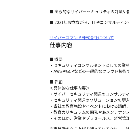
■ 実戦的なサイバーセキュリティの対策や
■ 2021年設立ながら、ITやコンサルテ
サイバーコマンド株式会社について
仕事内容
■ 概要

・セキュリティコンサルタントとしての業務
・AWSやGCPなどの一般的なクラウド技術
■ 詳細

＜具体的な仕事内容＞

・サイバーセキュリティ関連のコンサルティ
・セキュリティ関連のソリューションの導入
・当社の教育施設やイベントにおける講師、
・教育カリキュラムの開発やあメンテナンス
・そのほか、営業やプリセールス、経営管
※事業所の立ち上げを行っているため、しば