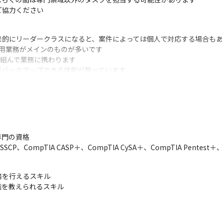
ご協力ください
的にリーダークラスになると、案件によっては個人で対応する場合もあ
用業務がメインのものが多いです

組んで業務に携わります

バックアップできる体制が整っています

理ツールはTrello（社内）、BacklogやMicrosoft製品（社外）
充実しています

の後半年程は運用やコンサルティングのアシスタントを担当します

20年の経験がある社員のため、実用的なスキルを学べます

門の資格

あるイスラエルやパートナー企業のノウハウを活用し、最新のスキルを
、CompTIA CASP＋、CompTIA CySA＋、CompTIA Pentest
ることを期待しています

を行えるスキル

の方針を主体的に考えるスキルに加えて、技術的なスキルも必要です
識を教えられるスキル
オーストラリアなど各国のノウハウを活用することができます

テリジェンス人材として活躍できます
