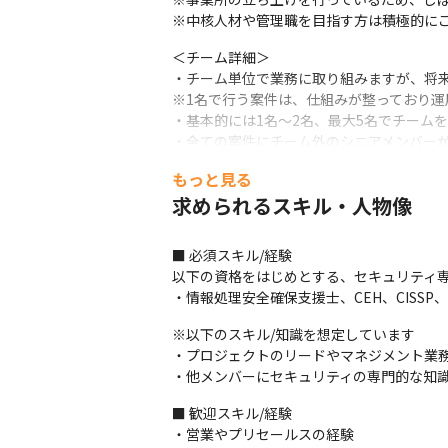
※中核人材や管理職を目指す方は積極的に
＜チーム詳細＞

・チーム単位で業務に取り組みますが、将来
※1名で行う案件は、仕組みが整っており運
・基本的には1名～2名、最大5名でチームを
・全ての案件にチーム外のシニアメンバーが
・コミュニケーションツールはSlack、タスク管
もっと見る
＜サポート体制＞

求められるスキル・人物像
・未経験の方でも活躍できるよう教育体制が
・入社後3カ月間程トレーニングを行い、そ
■ 必須スキル/経験

・研修を行う講師は、セキュリティ業界で約
以下の資格をはじめとする、セキュリティ専
・また、サイバーセキュリティの先進国で
・情報処理安全確保支援士、CEH、CISSP、SSCP
＜期待する動き＞

※以下のスキル/知識を想定しています

・プロジェクトマネジメントスキルの発揮す
・プロジェクトのリードやマネジメント業務
・お客様や他メンバーへ提案を行い、対応
・他メンバーにセキュリティの専門的な知
■ この仕事の魅力、面白み

■ 歓迎スキル/経験

・イスラエルのほか、イギリス、アメリカ、
・営業やプリセールスの経験

・実戦的なサイバーセキュリティ人材やイン