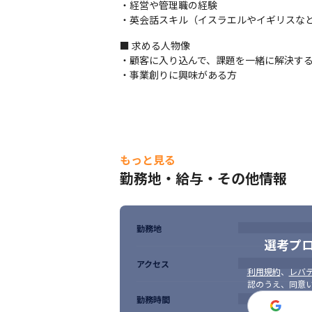
・経営や管理職の経験

・OT（Operational Technolog
・英会話スキル（イスラエルやイギリスな
しての確かなキャリアを積めます

・現在、マネジメントのみを担当しているメ
■ 求める人物像

・セキュリティの先進国であるイスラエルで
・顧客に入り込んで、課題を一緒に解決する
・充実した教育支援制度を活かし、未経験で
・事業創りに興味がある方
・自身の頑張りが直接評価に反映されます

・今後事業が成長していくフェーズのコア
もっと見る
勤務地・給与・その他情報
勤務地
選考プ
アクセス
利用規約
、
レバテ
認のうえ、同意
勤務時間