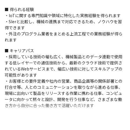
■ 得られる経験

・IoTに関する専門知識や領域に特化した実務経験を得られます

・SIerと比較し、機械の連携まで対応できるため、ノウハウを習
得できます

・外注のプログラム業者をまとめる上流工程での業務経験が得ら
れます
■ キャリアパス

・採用している技術の幅も広く、機械製品とのデータ連動で使用
する低レイヤーでの通信技術から、最新のクラウド技術で提供さ
れているWebサービスまで、幅広い技術に対してスキルアップの
可能性があります

・お客様との要件定義や社内の営業、商品企画等の関係部署との
打合せ等、人とのコミュニケーションを取りながら進める仕事、
現場に出向いて製品をリリースする作業に携わる仕事、コンピュ
ータに向かって黙々と設計、開発を行う仕事など、さまざまな働
き方から自分に合った働き方で活躍いただけます
メリハリをつけて働ける環境を整えています。