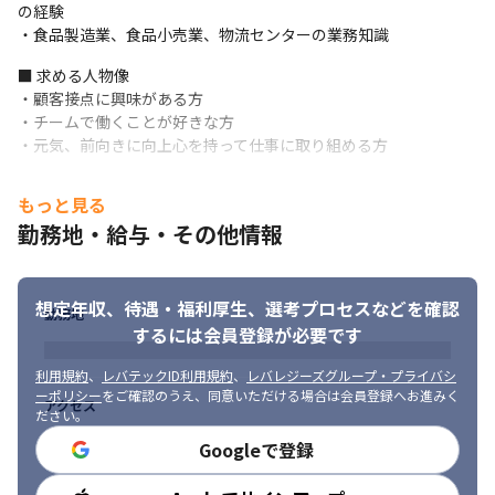
ダクトに携われます
の経験

・食品製造業、食品小売業、物流センターの業務知識
■ 求める人物像

・顧客接点に興味がある方

・チームで働くことが好きな方

・元気、前向きに向上心を持って仕事に取り組める方
もっと見る
勤務地・給与・その他情報
想定年収、待遇・福利厚生、
選考プロセスなどを確認
勤務地
するには会員登録が必要です
利用規約
、
レバテックID利用規約
、
レバレジーズグループ・プライバシ
ーポリシー
をご確認のうえ、同意いただける場合は会員登録へお進みく
アクセス
ださい。
Googleで登録