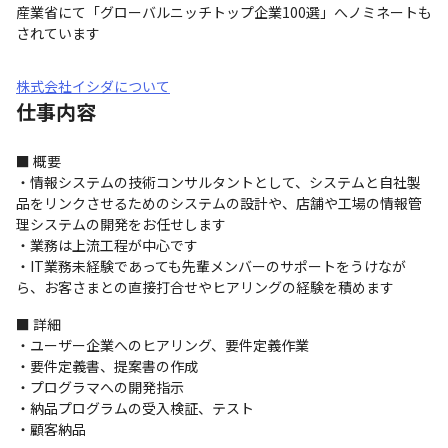
産業省にて「グローバルニッチトップ企業100選」へノミネートも
されています
株式会社イシダについて
仕事内容
■ 概要

・情報システムの技術コンサルタントとして、システムと自社製
品をリンクさせるためのシステムの設計や、店舗や工場の情報管
理システムの開発をお任せします

・業務は上流工程が中心です

・IT業務未経験であっても先輩メンバーのサポートをうけなが
ら、お客さまとの直接打合せやヒアリングの経験を積めます
■ 詳細

・ユーザー企業へのヒアリング、要件定義作業

・要件定義書、提案書の作成

・プログラマへの開発指示

・納品プログラムの受入検証、テスト

・顧客納品 