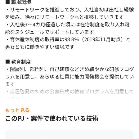
■ 職場環境

開発手法は携わるプロジェクトによって変化します。
・リモートワークを推進しており、入社当初は出社し経験
を積み、徐々にリモートワークへと推移していきます

・入社後3～4カ月経過した頃には在宅制度を取り入れ可
能なスケジュールでサポートしています

・育休産休制度の取得率は98.8％（2019年11月時点）と
男女ともに働きやすい環境です

■ 教育制度

・階層別、部門別、自己研鑽などきめ細やかな研修プログ
ラムを用意し、あらゆる社員に能力開発機会を提供してい
ます

・自己啓発のための公募形式の教育プログラムを用意して
います

・一定の職務経験を経た後に、事業経営を担いたいという
もっと見る
高い意欲のある人に対して、経営学や技術マネジメントを
このPJ・案件で使われている技術
体系的に学ぶために大学院に通えるMBA、MOT取得制度
があります