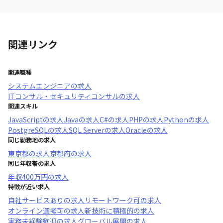
関連リンク
関連職種
システムエンジニア
の求人
ITコンサル・セキュリティコンサル
の求人
関連スキル
JavaScript
の求人
Java
の求人
C#
の求人
PHP
の求人
Python
の求人
PostgreSQL
の求人
SQL Server
の求人
Oracle
の求人
同じ勤務地の求人
東京都
の求人
京都府
の求人
同じ年収帯の求人
年収
400万円
の求人
特徴が近い求人
自社サービスあり
の求人
リモートワーク可
の求人
オンライン選考可
の求人
新技術に積極的
の求人
実務未経験歓迎
の求人
グローバル展開
の求人