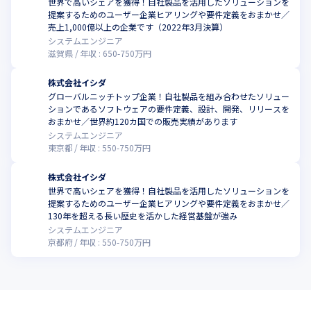
世界で高いシェアを獲得！自社製品を活用したソリューションを
提案するためのユーザー企業ヒアリングや要件定義をおまかせ／
売上1,000億以上の企業です（2022年3月決算）
システムエンジニア
滋賀県
年収 :
650
-
750
万円
株式会社イシダ
グローバルニッチトップ企業！自社製品を組み合わせたソリュー
ションであるソフトウェアの要件定義、設計、開発、リリースを
おまかせ／世界約120カ国での販売実績があります
システムエンジニア
東京都
年収 :
550
-
750
万円
株式会社イシダ
世界で高いシェアを獲得！自社製品を活用したソリューションを
提案するためのユーザー企業ヒアリングや要件定義をおまかせ／
130年を超える長い歴史を活かした経営基盤が強み
システムエンジニア
京都府
年収 :
550
-
750
万円