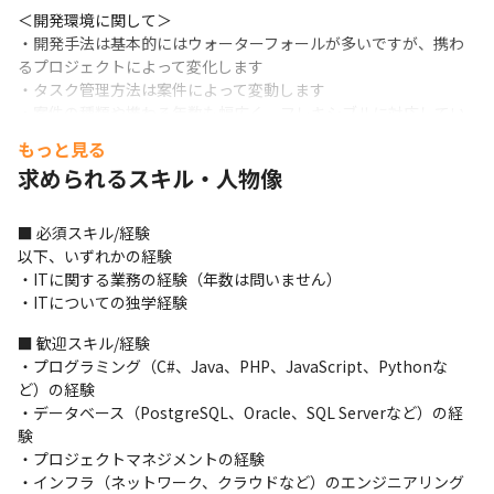
＜開発環境に関して＞

・開発手法は基本的にはウォーターフォールが多いですが、携わ
るプロジェクトによって変化します

・タスク管理方法は案件によって変動します

・案件の種類や携わる年数も幅広く、フレキシブルに対応してい
ます
もっと見る
求められるスキル・人物像
＜案件例＞

・大手コンビニエンスストアの物流センターの仕組みを開発する
案件

■ 必須スキル/経験

・大手小売業向けのラベリングマシンの制御を行う仕組みを
以下、いずれかの経験

Azureを用いて構築する案件
・ITに関する業務の経験（年数は問いません）

・ITについての独学経験
■ この仕事の面白み、魅力

・食のインフラに関わる製造、配送、販売の現場に近い立場で製
■ 歓迎スキル/経験

品を開発しており、専門的な業務知識を身に付けることができま
・プログラミング（C#、Java、PHP、JavaScript、Pythonな
す

ど）の経験

・社会的にDX（デジタルトランスフォーメーション）への期待が
・データベース（PostgreSQL、Oracle、SQL Serverなど）の経
高まる中で、IoTをはじめ、機械と連動したITソリューションのご
験

要望に応える市場価値の高いエンジニアとして活躍できます

・プロジェクトマネジメントの経験

・世界2位のシェア率を誇る、顧客からの高い信頼を得ているプロ
・インフラ（ネットワーク、クラウドなど）のエンジニアリング