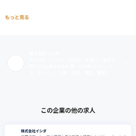
もっと見る
株式会社イシダ
株式会社イシダは、1948年に創業し、業界世
界2位売上高を誇る計量・包装機メーカーで
す。当社では、計量、包装、検査、情報・通
信・表示技術を活用したトータルソリューシ
ョンを提供。業界のパイオニアとして数･･･
この企業の他の求人
株式会社イシダ