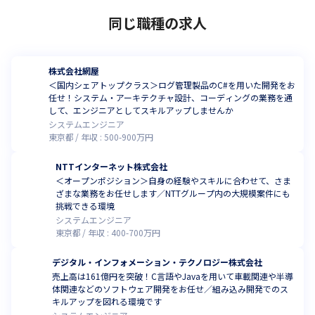
同じ職種の求人
株式会社網屋
＜国内シェアトップクラス＞ログ管理製品のC#を用いた開発をお
任せ！システム・アーキテクチャ設計、コーディングの業務を通
して、エンジニアとしてスキルアップしませんか
システムエンジニア
東京都
年収 :
500
-
900
万円
NTTインターネット株式会社
＜オープンポジション＞自身の経験やスキルに合わせて、さま
ざまな業務をお任せします／NTTグループ内の大規模案件にも
挑戦できる環境
システムエンジニア
東京都
年収 :
400
-
700
万円
デジタル・インフォメーション・テクノロジー株式会社
売上高は161億円を突破！C言語やJavaを用いて車載関連や半導
体関連などのソフトウェア開発をお任せ／組み込み開発でのス
キルアップを図れる環境です