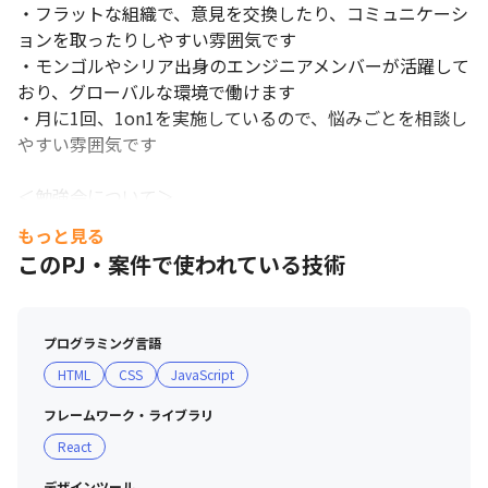
・フラットな組織で、意見を交換したり、コミュニケーシ
ョンを取ったりしやすい雰囲気です

きれいなオフィスで働くことができます。
・モンゴルやシリア出身のエンジニアメンバーが活躍して
おり、グローバルな環境で働けます

・月に1回、1on1を実施しているので、悩みごとを相談し
やすい雰囲気です

＜勉強会について＞

・「好きな本」や「ほかのメンバーが知らない情報」の共
もっと見る
有など、自由なテーマの勉強会を月に1回実施しています

このPJ・案件で使われている技術
・ポジションごとに分かれたチームでは、それぞれ勉強会
を行っています

・外部のセミナーを受講することができます
プログラミング言語
HTML
CSS
JavaScript
フレームワーク・ライブラリ
React
デザインツール