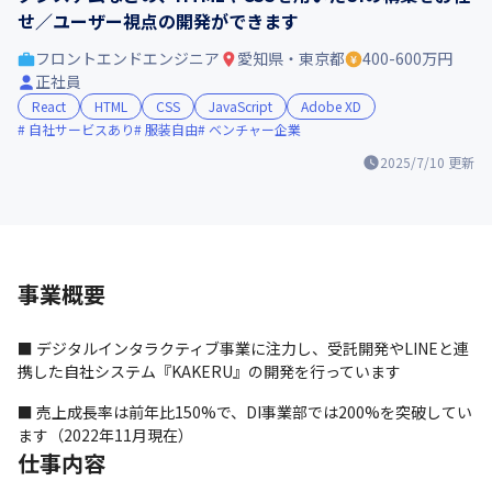
せ／ユーザー視点の開発ができます
フロントエンドエンジニア
愛知県・東京都
400-600万円
正社員
React
HTML
CSS
JavaScript
Adobe XD
自社サービスあり
服装自由
ベンチャー企業
2025/7/10
更新
事業概要
■ デジタルインタラクティブ事業に注力し、受託開発やLINEと連
携した自社システム『KAKERU』の開発を行っています
■ 売上成長率は前年比150%で、DI事業部では200%を突破してい
ます（2022年11月現在）
仕事内容