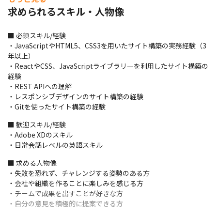
年の案件がほとんどです

求められるスキル・人物像
・アジャイル開発を採用しています
＜ツールについて＞

■ 必須スキル/経験

・コミュニケーションツールはLINEやChatwork、タスク管理ツ
・JavaScriptやHTML5、CSS3を用いたサイト構築の実務経験（3
ールはBacklog、オンラインミーティングツールはZoomを使用
年以上）

しています
・ReactやCSS、JavaScriptライブラリーを利用したサイト構築の
経験

＜募集背景＞

・REST APIへの理解

デジタル事業（DI事業本部）は業績が好調で、多くの引き合いを
・レスポンシブデザインのサイト構築の経験

いただいています。受託案件だけではなく、自社サービス
・Gitを使ったサイト構築の経験
『KAKERU』の展開にも力を入れていくため、組織の体制を強化
しています。
■ 歓迎スキル/経験

・Adobe XDのスキル

＜入社後の流れ＞

・日常会話レベルの英語スキル
・OJT形式で、実務を行いながら業務に慣れていきます
■ 求める人物像

■ この仕事の面白み、魅力

・失敗を恐れず、チャレンジする姿勢のある方

・自社プロダクトからお客さまのプロダクトまで、幅広い開発案
・会社や組織を作ることに楽しみを感じる方

件に携われます

・チームで成果を出すことが好きな方

・ユーザー視点を大切にしており、「何がお客さまのためになる
・自分の意見を積極的に提案できる方
か」や「どうしたらお客さまに喜んでいただけるか」を常に考え