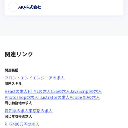
AIQ株式会社
関連リンク
関連職種
フロントエンドエンジニア
の求人
関連スキル
React
の求人
HTML
の求人
CSS
の求人
JavaScript
の求人
Photoshop
の求人
Illustrator
の求人
Adobe XD
の求人
同じ勤務地の求人
愛知県
の求人
東京都
の求人
同じ年収帯の求人
年収
400万円
の求人