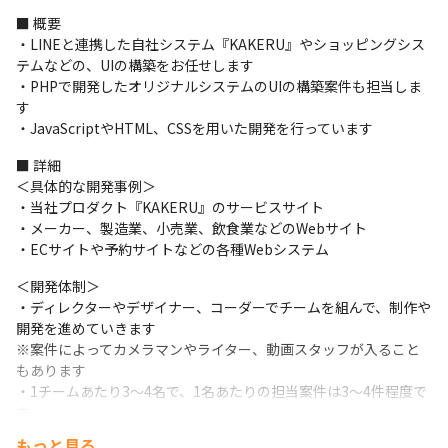
■ 概要

・LINEと連携した自社システム『KAKERU』やショッピングシス
テムなどの、UIの構築をお任せします

・PHPで開発したオリジナルシステムのUIの構築案件も担当しま
す

・JavaScriptやHTML、CSSを用いた開発を行っています
■ 詳細

＜具体的な開発事例＞

・当社プロダクト『KAKERU』のサービスサイト

・メーカー、製造業、小売業、飲食業などのWebサイト

・ECサイトや予約サイトなどの各種Webシステム
＜開発体制＞

・ディレクターやデザイナー、コーダーでチームを組んで、制作や
開発を進めていきます

※案件によってカメラマンやライター、動画スタッフが入ること
もあります

・1チームあたり3～4名で、1名あたりの担当案件は3～4件程度で
す

・受注から実装までは平均して3～4カ月で、基本的には1カ月～1
もっと見る