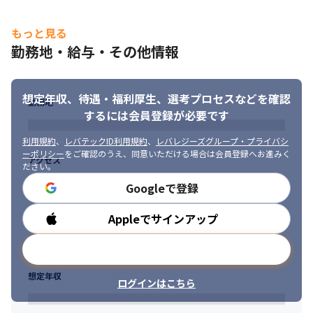
ながら、プロジェクトを進められます

・プロダクトの開発だけではなく、組織や制度作りにも携われる
ので、あらゆることにチャレンジができます
もっと見る
勤務地・給与・その他情報
想定年収、待遇・福利厚生、
選考プロセスなどを確認
勤務地
するには会員登録が必要です
利用規約
、
レバテックID利用規約
、
レバレジーズグループ・プライバシ
ーポリシー
をご確認のうえ、同意いただける場合は会員登録へお進みく
アクセス
ださい。
Googleで登録
Appleでサインアップ
勤務時間
メールアドレスで登録
想定年収
ログインはこちら