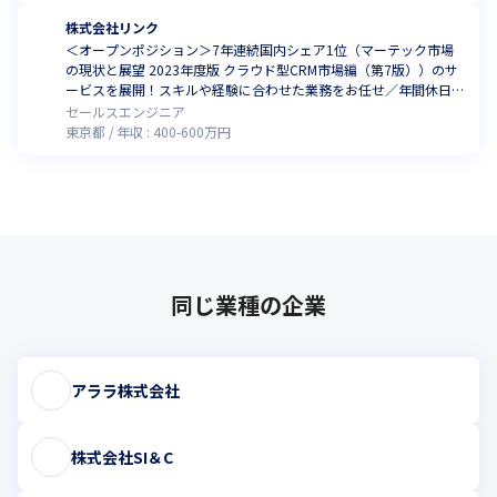
株式会社リンク
＜オープンポジション＞7年連続国内シェア1位（マーテック市場
の現状と展望 2023年度版 クラウド型CRM市場編（第7版））のサ
ービスを展開！スキルや経験に合わせた業務をお任せ／年間休日1
30日・有給消化率80％（2024年6月時点）
セールスエンジニア
東京都
年収 :
400
-
600
万円
同じ業種の企業
アララ株式会社
株式会社SI＆C