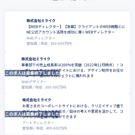
株式会社ミライク
【WEBディレクター】【急募】クライアントのWEB戦略とLI
こ
NE公式アカウント活用を成功に導くWEBディレクター
Webディレクター
愛知県
年収 :
450
-
600
万円
株式会社ミライク
事業部での売上成長率は200%を突破（2022年11月時点）！コ
ーポレートサイトやECサイトにおける、デザイン制作をお任せ
この求人は募集終了しました
こ
／ユーザー視点のプロジェクトに携われます
Webデザイナー
愛知県
年収 :
300
-
500
万円
株式会社ミライク
お客さまのコーポレートサイトにおける、クリエイティブ面で
のディレクションをお任せ／自分の考えや意見を活かして、コ
この求人は募集終了しました
こ
ンテンツの企画や提案ができます
アートディレクター
愛知県
年収 :
400
-
600
万円