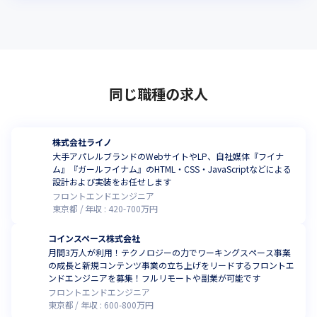
同じ職種の求人
株式会社ライノ
大手アパレルブランドのWebサイトやLP、自社媒体『フイナ
ム』『ガールフイナム』のHTML・CSS・JavaScriptなどによる
設計および実装をお任せします
フロントエンドエンジニア
東京都
年収 :
420
-
700
万円
コインスペース株式会社
月間3万人が利用！テクノロジーの力でワーキングスペース事業
の成長と新規コンテンツ事業の立ち上げをリードするフロントエ
ンドエンジニアを募集！フルリモートや副業が可能です
フロントエンドエンジニア
東京都
年収 :
600
-
800
万円