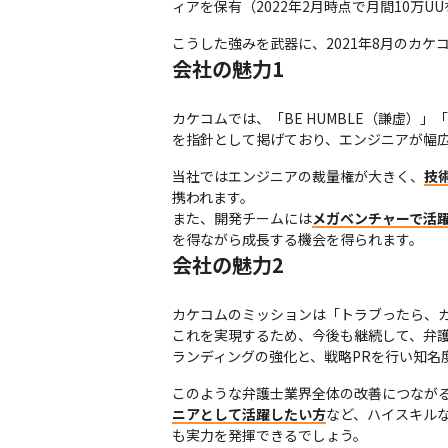
ィアを保有（2022年2月時点で月間10
こうした強みを武器に、2021年8月のカケ
会社の魅力1
カケコムでは、「BE HUMBLE（謙虚）」「
を指針として掲げており、エンジニアが幅
当社ではエンジニアの裁量権が大きく、
技
携われます。

また、開発チームには
メガベンチャーで活
を得ながら成長する機会を得られます。
会社の魅力2
カケコムのミッションは「トラブったら、カ
これを実現するため、今後も継続して、弁
ランディングの強化と、戦略PRを行い知名
このような弁護士業界全体の改善につなが
ニアとして活躍したい方
など、ハイスキル
も実力を発揮できるでしょう。
