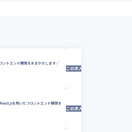
株式会社カケコム
たフロントエンド開発をおまかせします／
月間1,000名以上のお
この求人は募集終了しました
す／フロントエンド開発
サーバーサイドエンジニ
東京都
年収 :
500
-
800
株式会社カケコム
act.jsを用いたフロントエンド開発を
業務委託からスタート
この求人は募集終了しました
発をおまかせします
サーバーサイドエン
東京都
年収 :
500
-
8