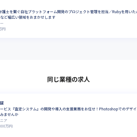
と弁護士を繋ぐ自社プラットフォーム開発のプロジェクト管理を担当／Rubyを用い
築など幅広い領域をおまかせします
ャー
万円
同じ業種の求人
証
ービス『査定システム』の開発や導入の支援業務をお任せ！Photoshopでのデザ
みませんか
ニア
800
万円