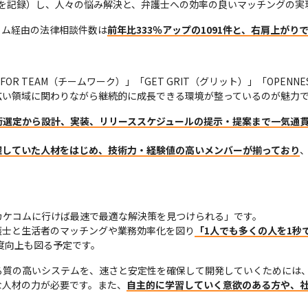
万UUを記録）し、人々の悩み解決と、弁護士への効率の良いマッチングの
コム経由の法律相談件数は
前年比333％アップの1091件と、右肩上が
FOR TEAM（チームワーク）」「GET GRIT（グリット）」「OPEN
広い領域に関わりながら継続的に成長できる環境が整っているのが魅力
術選定から設計、実装、リリーススケジュールの提示・提案まで一気通
躍していた人材をはじめ、技術力・経験値の高いメンバーが揃っており
ケコムに行けば最速で最適な解決策を見つけられる」です。

護士と生活者のマッチングや業務効率化を図り
「1人でも多くの人を1秒
度向上も図る予定です。
る質の高いシステムを、速さと安定性を確保して開発していくためには
な人材の力が必要です。また、
自主的に学習していく意欲のある方や、