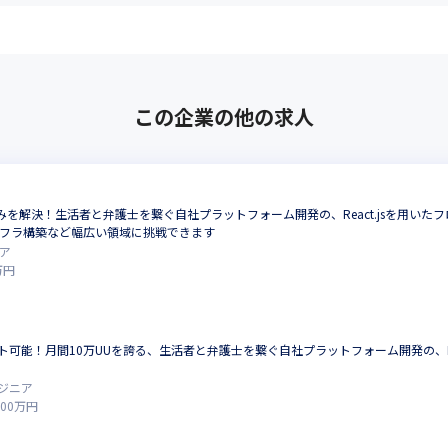
この企業の他の求人
悩みを解決！生活者と弁護士を繋ぐ自社プラットフォーム開発の、React.jsを用い
フラ構築など幅広い領域に挑戦できます
ア
万円
可能！月間10万UUを誇る、生活者と弁護士を繋ぐ自社プラットフォーム開発の、Re
ジニア
800
万円