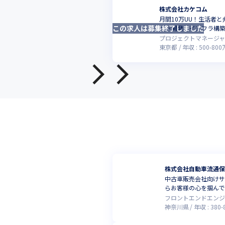
株式会社カケコム
月間10万UU！生活者
この求人は募集終了しました
ンド開発、インフラ構
プロジェクトマネージ
東京都
年収 :
500
-
800
株式会社自動車流通保
中古車販売会社向けサ
らお客様の心を掴んで
フロントエンドエンジ
神奈川県
年収 :
380
-