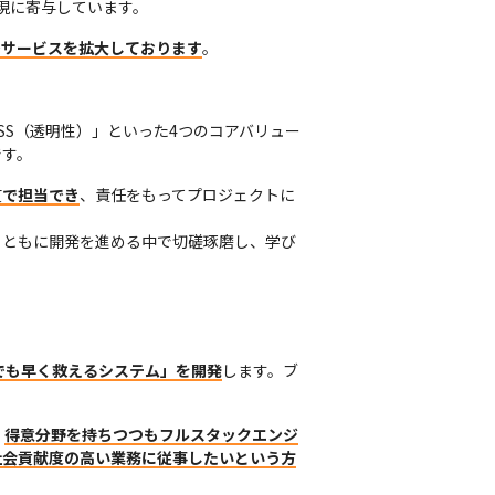
実現に寄与しています。
りでサービスを拡大しております
。
NESS（透明性）」といった4つのコアバリュー
です。
貫で担当でき
、責任をもってプロジェクトに
、ともに開発を進める中で切磋琢磨し、学び
でも早く救えるシステム」を開発
します。ブ
、
得意分野を持ちつつもフルスタックエンジ
社会貢献度の高い業務に従事したいという方