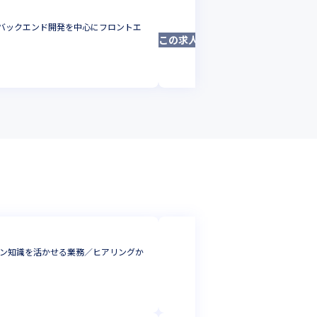
株式会社カケコム
たバックエンド開発を中心にフロントエ
月間10万UU！生活
この求人は募集終了しました
ンド開発など幅広い領
プロジェクトマネージ
東京都
年収 :
500
-
80
株式会社アイサス
イン知識を活かせる業務／ヒアリングか
【石川県金沢市勤務
業務を行える環境で
ネットワークエンジ
石川県
年収 :
400
-
5