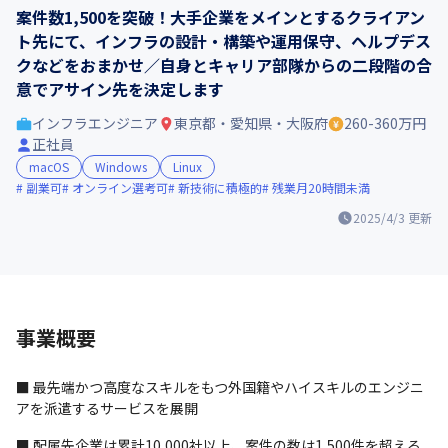
案件数1,500を突破！大手企業をメインとするクライアン
ト先にて、インフラの設計・構築や運用保守、ヘルプデス
クなどをおまかせ／自身とキャリア部隊からの二段階の合
意でアサイン先を決定します
インフラエンジニア
東京都・愛知県・大阪府
260-360万円
正社員
macOS
Windows
Linux
副業可
オンライン選考可
新技術に積極的
残業月20時間未満
2025/4/3
更新
事業概要
■ 最先端かつ高度なスキルをもつ外国籍やハイスキルのエンジニ
アを派遣するサービスを展開
■ 配属先企業は累計10,000社以上、案件の数は1,500件を超える