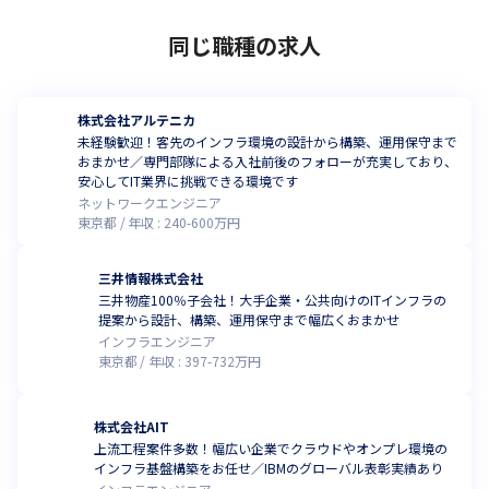
同じ職種の求人
株式会社アルテニカ
未経験歓迎！客先のインフラ環境の設計から構築、運用保守まで
おまかせ／専門部隊による入社前後のフォローが充実しており、
安心してIT業界に挑戦できる環境です
ネットワークエンジニア
東京都
年収 :
240
-
600
万円
三井情報株式会社
三井物産100％子会社！大手企業・公共向けのITインフラの
提案から設計、構築、運用保守まで幅広くおまかせ
インフラエンジニア
東京都
年収 :
397
-
732
万円
株式会社AIT
上流工程案件多数！幅広い企業でクラウドやオンプレ環境の
インフラ基盤構築をお任せ／IBMのグローバル表彰実績あり