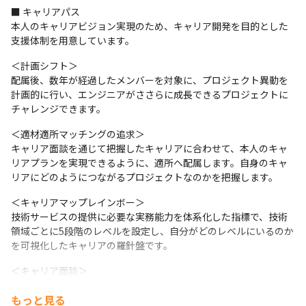
■ キャリアパス

本人のキャリアビジョン実現のため、キャリア開発を目的とした
支援体制を用意しています。
＜計画シフト＞

配属後、数年が経過したメンバーを対象に、プロジェクト異動を
計画的に行い、エンジニアがささらに成長できるプロジェクトに
チャレンジできます。
＜適材適所マッチングの追求＞

キャリア面談を通じて把握したキャリアに合わせて、本人のキャ
リアプランを実現できるように、適所へ配属します。自身のキャ
リアにどのようにつながるプロジェクトなのかを把握します。
＜キャリアマップレインボー＞

技術サービスの提供に必要な実務能力を体系化した指標で、技術
領域ごとに5段階のレベルを設定し、自分がどのレベルにいるのか
を可視化したキャリアの羅針盤です。
＜キャリア面談＞

業務を通じて、目指すキャリアを実現するための経験が積めてい
もっと見る
るかを確認し、サポートをします。メンバーが抱えている悩みや