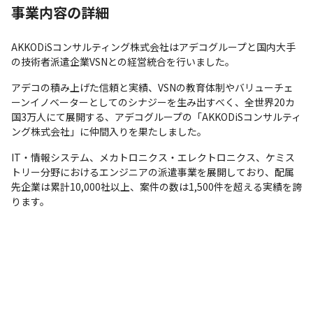
不安に寄り添います。
事業内容の詳細
AKKODiSコンサルティング株式会社はアデコグループと国内大手
の技術者派遣企業VSNとの経営統合を行いました。
アデコの積み上げた信頼と実績、VSNの教育体制やバリューチェ
ーンイノベーターとしてのシナジーを生み出すべく、全世界20カ
国3万人にて展開する、アデコグループの「AKKODiSコンサルティ
ング株式会社」に仲間入りを果たしました。
IT・情報システム、メカトロニクス・エレクトロニクス、ケミス
トリー分野におけるエンジニアの派遣事業を展開しており、配属
先企業は累計10,000社以上、案件の数は1,500件を超える実績を誇
ります。