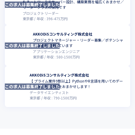
たネットワークやサーバー設計、構築業務を幅広くおまかせ／
この求人は募集終了しました
こ
リーダークラスの採用です
プロジェクトリーダー
東京都
年収 :
396
-
475
万円
AKKODiSコンサルティング株式会社
プロジェクトマネージャー・リーダー募集／ポテンシャ
この求人は募集終了しました
こ
ル採用も実施しています
アプリケーションエンジニア
東京都
年収 :
580
-
1500
万円
AKKODiSコンサルティング株式会社
【 プライム案件9割以上】PythonやR言語を用いてのデー
この求人は募集終了しました
こ
タ分析、上流工程をおまかせします！
データサイエンティスト
東京都
年収 :
790
-
1500
万円