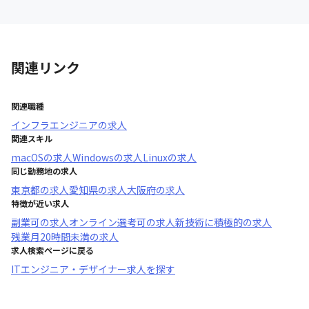
関連リンク
関連職種
インフラエンジニア
の求人
関連スキル
macOS
の求人
Windows
の求人
Linux
の求人
同じ勤務地の求人
東京都
の求人
愛知県
の求人
大阪府
の求人
特徴が近い求人
副業可
の求人
オンライン選考可
の求人
新技術に積極的
の求人
残業月20時間未満
の求人
求人検索ページに戻る
ITエンジニア・デザイナー求人を探す