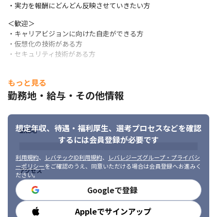
・実力を報酬にどんどん反映させていきたい方
＜歓迎＞

・キャリアビジョンに向けた自走ができる方

・仮想化の技術がある方

・セキュリティ技術がある方
もっと見る
勤務地・給与・その他情報
想定年収、待遇・福利厚生、
選考プロセスなどを確認
勤務地
するには会員登録が必要です
利用規約
、
レバテックID利用規約
、
レバレジーズグループ・プライバシ
ーポリシー
をご確認のうえ、同意いただける場合は会員登録へお進みく
アクセス
ださい。
Googleで登録
Appleでサインアップ
勤務時間