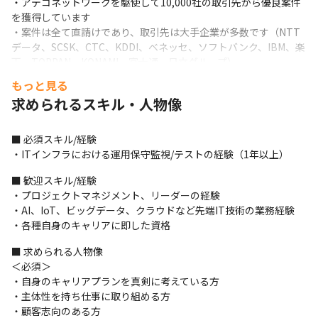
・アデコネットワークを駆使して10,000社の取引先から優良案件
を獲得しています

・案件は全て直請けであり、取引先は大手企業が多数です（NTT
データ、SCSK、CTC、KDDI、ベネッセ、ソフトバンク、IBM、楽
天、TOPPAN、KONAMI、富士通、日立グループ）
もっと見る
求められるスキル・人物像
■ 必須スキル/経験

・ITインフラにおける運用保守監視/テストの経験（1年以上）
■ 歓迎スキル/経験

・プロジェクトマネジメント、リーダーの経験

・AI、IoT、ビッグデータ、クラウドなど先端IT技術の業務経験

・各種自身のキャリアに即した資格
■ 求められる人物像

＜必須＞

・自身のキャリアプランを真剣に考えている方

・主体性を持ち仕事に取り組める方

・顧客志向のある方
