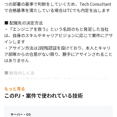
つの部署の基準で判断をしていくため、Tech Consultant
で合格基準を満たしている場合はTCでも内定を出します

■ 配属先の決定方法

・『エンジニアを救う』という名目のもと発足した当社
は、自身のスキルやキャリアビジョンに応じて案件にアサ
インします

・アサイン方法は2段階認証を設けており、本人とキャリ
ア部隊からの合意がない限り、勝手にアサインされること
はありません

■ 給与のしくみ

・給料の計算方法は社員に対してオープンにしているた
め、金額に対する納得感を持てます

もっと見る
・転職者の8割が年収アップを実現しています

このPJ・案件で使われている技術
・営業コストや事業運営費などを最小限にカット、市場価
値（請求単価）に連動した透明性100%の評価制度などの
独自の取り組みにより、『高賃金還元』を実現しました
サーバー・OS