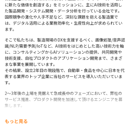
に新たな価値を創造する」をミッションに、主にAI技術を活用し
た製品開発・システム開発・データ分析を行っている会社です。

国際競争の激化や人手不足など、深刻な課題を抱える製造業で
は、デジタル活用による業務効率化・生産性向上が求められてい
ます。
そこで私たちは、製造現場のDXを支援するべく、画像処理/音声認
識/NLP/需要予測/IoTなど、AI技術をはじめとした高い技術力を軸
に、コンサルティングからAIソリューションの提供、共同開発や
技術支援、自社プロダクトのアプリケーション開発まで、さまざ
まな事業を展開しています。

その結果、設立2年目の現段階で、自動車・食品を中心に日本を代
表する業界のトップ企業に当社のサービスを導入いただいていま
す。
2～3年後の上場を見据えて急成長中のフェーズにおいて、弊社の
サービス推進、プロダクト開発を加速して頂けるエンジニアを募
集します。
もっと見る