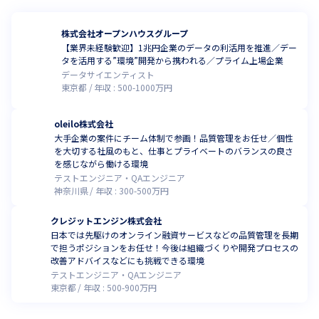
株式会社オープンハウスグループ
【業界未経験歓迎】1兆円企業のデータの利活用を推進／デー
タを活用する”環境”開発から携われる／プライム上場企業
データサイエンティスト
東京都
年収 :
500
-
1000
万円
oleilo株式会社
大手企業の案件にチーム体制で参画！品質管理をお任せ／個性
を大切する社風のもと、仕事とプライベートのバランスの良さ
を感じながら働ける環境
テストエンジニア・QAエンジニア
神奈川県
年収 :
300
-
500
万円
クレジットエンジン株式会社
日本では先駆けのオンライン融資サービスなどの品質管理を長期
で担うポジションをお任せ！今後は組織づくりや開発プロセスの
改善アドバイスなどにも挑戦できる環境
テストエンジニア・QAエンジニア
東京都
年収 :
500
-
900
万円