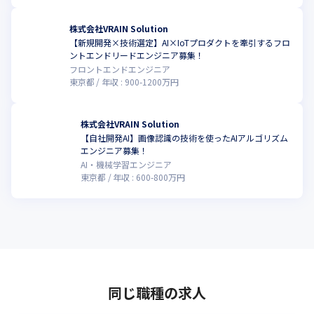
株式会社VRAIN Solution
【新規開発×技術選定】AI×IoTプロダクトを牽引するフロ
ントエンドリードエンジニア募集！
フロントエンドエンジニア
東京都
年収 :
900
-
1200
万円
株式会社VRAIN Solution
【自社開発AI】画像認識の技術を使ったAIアルゴリズム
エンジニア募集！
AI・機械学習エンジニア
東京都
年収 :
600
-
800
万円
同じ職種の求人