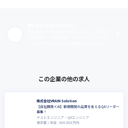
株式会社VRAIN Solution
株式会社VRAIN Solutionは、モノづくりのあ
り方を変え、世界を変えていくをミッション
に2020年設立した“製造現場のインテグレー
ター”を目指す会社です。製造業のインテグレ
ーターとは、国際競争･･･
この企業の他の求人
株式会社VRAIN Solution
【自社開発×AI】新規開発の品質を支えるQAリーダー
募集！
テストエンジニア・QAエンジニア
東京都
年収 :
600
-
800
万円