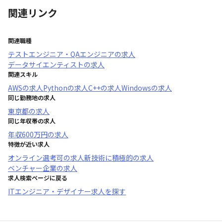
関連リンク
関連職種
テストエンジニア・QAエンジニア
の求人
データサイエンティスト
の求人
関連スキル
AWS
の求人
Python
の求人
C++
の求人
Windows
の求人
同じ勤務地の求人
東京都
の求人
同じ年収帯の求人
年収
600万円
の求人
特徴が近い求人
オンライン選考可
の求人
新技術に積極的
の求人
ベンチャー企業
の求人
求人検索ページに戻る
ITエンジニア・デザイナー求人を探す