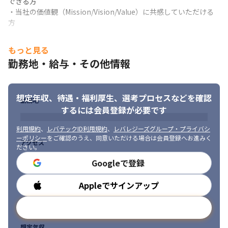
できる方

・当社の価値観（Mission/Vision/Value）に共感していただける
方
もっと見る
勤務地・給与・その他情報
想定年収、待遇・福利厚生、
選考プロセスなどを確認
勤務地
するには会員登録が必要です
利用規約
、
レバテックID利用規約
、
レバレジーズグループ・プライバシ
ーポリシー
をご確認のうえ、同意いただける場合は会員登録へお進みく
アクセス
ださい。
Googleで登録
Appleでサインアップ
勤務時間
メールアドレスで登録
想定年収