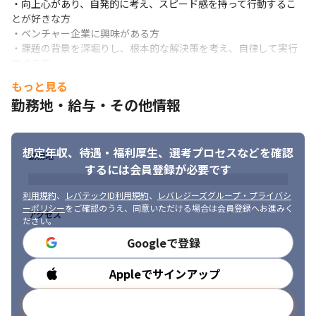
・向上心があり、自発的に考え、スピード感を持って行動するこ
とが好きな方

■ 仕事の魅力・面白み

・ベンチャー企業に興味がある方

・最先端の領域で、豊富な開発経験を積むことができます

・課題の背景を深堀りし、根本的な解決策を考え、自律して実行
・相互研鑽を重視しており、意欲に合わせて成長できる環境です
できる方

・弊社の価値観（Mission/Vision/Value）に共感していただける
もっと見る
方
勤務地・給与・その他情報
想定年収、待遇・福利厚生、
選考プロセスなどを確認
勤務地
するには会員登録が必要です
利用規約
、
レバテックID利用規約
、
レバレジーズグループ・プライバシ
ーポリシー
をご確認のうえ、同意いただける場合は会員登録へお進みく
アクセス
ださい。
Googleで登録
Appleでサインアップ
勤務時間
メールアドレスで登録