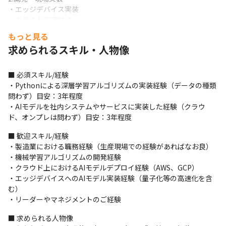
・エッジデバイス実装

・クラウドデプロイ
もっと見る
3.資料作成・顧客折衝

求められるスキル・人物像
・定例MTGにおける資料作成、報告
4.自社AIプロダクト企画

■ 必須スキル/経験

・プロトタイプ開発 
・Pythonによる深層学習アルゴリズムの実装経験（データの種類
問わず）目安：3年程度

＜プロジェクト例＞

・AIモデルを社内システムやサービスに実装した経験（クラウ
・製品検査（外観検査、異音検査等）

ド、オンプレは問わず）目安：3年程度
・生産設備の異常予測、検知

・特許文書の解析

■ 歓迎スキル/経験

・生産スケジュールの最適化
・製造業における職務経験（生産現場での経験があればなお良）

・機械学習アルゴリズムの開発経験

【具体的業務】

・クラウド上におけるAIモデルデプロイ経験（AWS、GCP）

①開発・現場実装　※得意な分野のプロジェクトに参画

・エッジデバイスへのAIモデル実装経験（量子化等の高速化を含
　・アルゴリズムリサーチ

む）

　・エッジデバイス実装

・リーダーやマネジメントのご経験
　・クラウドデプロイ

②資料作成・顧客折衝

■ 求められる人物像

　・定例MTGにおける資料作成・報告