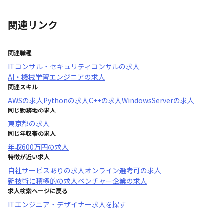
関連リンク
関連職種
ITコンサル・セキュリティコンサル
の求人
AI・機械学習エンジニア
の求人
関連スキル
AWS
の求人
Python
の求人
C++
の求人
WindowsServer
の求人
同じ勤務地の求人
東京都
の求人
同じ年収帯の求人
年収
600万円
の求人
特徴が近い求人
自社サービスあり
の求人
オンライン選考可
の求人
新技術に積極的
の求人
ベンチャー企業
の求人
求人検索ページに戻る
ITエンジニア・デザイナー求人を探す