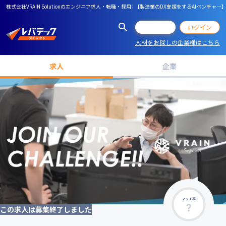
株式会社VRAIN Solutionのエンジニア求人・転職・採用 | 【製造業のDX支援をするAIベン
会員登録
ログイン
人材をお探しの企業様はこちら
求人
企業
マッチ率
この求人は募集終了しました