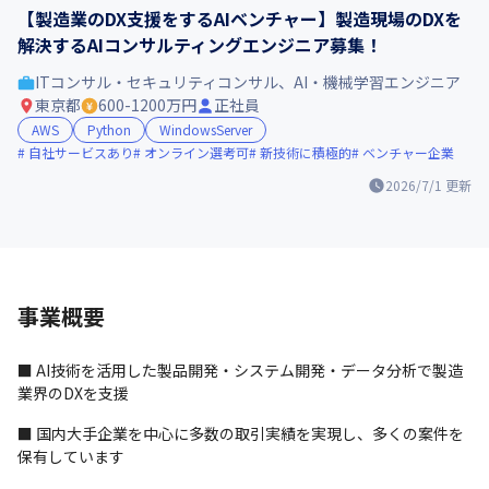
【製造業のDX支援をするAIベンチャー】製造現場のDXを
解決するAIコンサルティングエンジニア募集！
ITコンサル・セキュリティコンサル、AI・機械学習エンジニア
東京都
600-1200万円
正社員
AWS
Python
WindowsServer
自社サービスあり
オンライン選考可
新技術に積極的
ベンチャー企業
2026/7/1
更新
事業概要
■ AI技術を活用した製品開発・システム開発・データ分析で製造
業界のDXを支援
■ 国内大手企業を中心に多数の取引実績を実現し、多くの案件を
保有しています