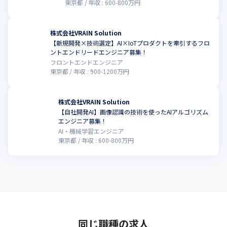
東京都
年収 :
600
-
800
万円
株式会社VRAIN Solution
【新規開発×技術選定】AI×IoTプロダクトを牽引するフロ
ントエンドリードエンジニア募集！
フロントエンドエンジニア
東京都
年収 :
900
-
1200
万円
株式会社VRAIN Solution
【自社開発AI】画像認識の技術を使ったAIアルゴリズム
エンジニア募集！
AI・機械学習エンジニア
東京都
年収 :
600
-
800
万円
同じ職種の求人