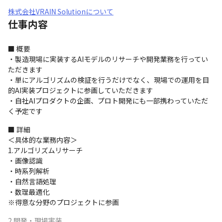
株式会社VRAIN Solutionについて
仕事内容
■ 概要

・製造現場に実装するAIモデルのリサーチや開発業務を行ってい
ただきます

・単にアルゴリズムの検証を行うだけでなく、現場での運用を目
的AI実装プロジェクトに参画していただきます

・自社AIプロダクトの企画、プロト開発にも一部携わっていただ
く予定です
■ 詳細

＜具体的な業務内容＞

1.アルゴリズムリサーチ

・画像認識

・時系列解析

・自然言語処理

・数理最適化

※得意な分野のプロジェクトに参画
2.開発・現場実装
