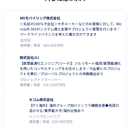
MXモバイリング株式会社
＜丸紅の100％子会社＞大手メーカーなどのお客様に対して、Mic
rosoft 365のシステム導入支援やプロジェクト管理を行います／
ワークライフバランスを考えた働き方ができます
社内SE
東京都
年収 :
400
-
600
万円
株式会社JIJ
【数理最適化エンジニア(リード)】フルリモート推奨/数理最適化
を用いたコンサルティングをお任せします／大企業とのプロジェ
クトを牽引／グローバルプロジェクトの参画機会あり
プロジェクトマネージャー
東京都
年収 :
700
-
1000
万円
セコム株式会社
【IT×海外】海外グループ向けインフラ構築支援◆英語力
活かせる/業界最大手/海外出張あり
インフラエンジニア
東京都
年収 :
500
-
900
万円