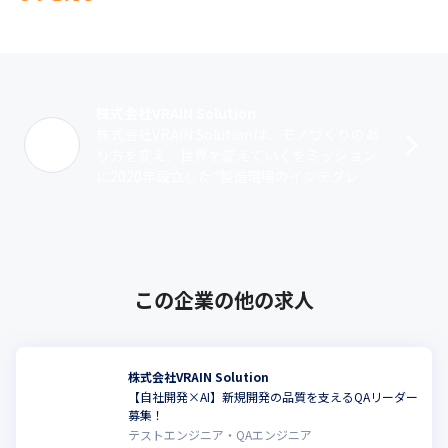
株式会社VRAIN Solution
株式会社VRAIN Solutionは、モノづくりのあ
り方を変え、世界を変えていくをミッション
に2020年設立した“製造現場のインテグレー
ター”を目指す会社です。製造業のインテグレ
ーターとは、国際競争･･･
この企業の他の求人
株式会社VRAIN Solution
【自社開発×AI】新規開発の品質を支えるQAリーダー
募集！
テストエンジニア・QAエンジニア