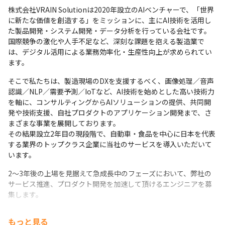
株式会社VRAIN Solutionは2020年設立のAIベンチャーで、「世界
に新たな価値を創造する」をミッションに、主にAI技術を活用し
た製品開発・システム開発・データ分析を行っている会社です。

国際競争の激化や人手不足など、深刻な課題を抱える製造業で
は、デジタル活用による業務効率化・生産性向上が求められてい
ます。
そこで私たちは、製造現場のDXを支援するべく、画像処理／音声
認識／NLP／需要予測／IoTなど、AI技術を始めとした高い技術力
を軸に、コンサルティングからAIソリューションの提供、共同開
発や技術支援、自社プロダクトのアプリケーション開発まで、さ
まざまな事業を展開しております。

その結果設立2年目の現段階で、自動車・食品を中心に日本を代表
する業界のトップクラス企業に当社のサービスを導入いただいて
います。
2～3年後の上場を見据えて急成長中のフェーズにおいて、弊社の
サービス推進、プロダクト開発を加速して頂けるエンジニアを募
集します。
もっと見る