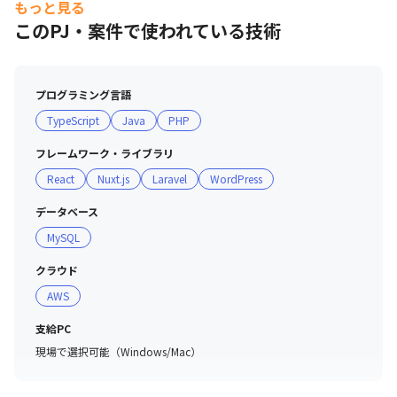
もっと見る
■インフラ：AWS、Neon

このPJ・案件で使われている技術
■その他：GitHub、Auth0
プログラミング言語
TypeScript
Java
PHP
フレームワーク・ライブラリ
React
Nuxt.js
Laravel
WordPress
データベース
MySQL
クラウド
AWS
支給PC
現場で選択可能（Windows/Mac）