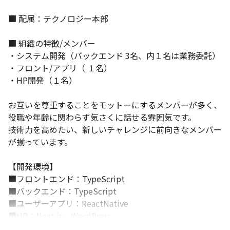
■ 配属：テクノロジー本部

■ 組織の特徴/メンバー

・システム開発（バックエンド 3名、内１名は業務委託）

・フロント/アプリ（ １名）

・HP開発（１名）

お互いを尊重することをモットーにするメンバーが多く、
役職や年齢に関わらず気さくに話せる雰囲気です。

技術力を高めたい、新しいチャレンジに前向きなメンバー
が揃っています。

【開発環境】

■フロントエンド：TypeScript

■バックエンド：TypeScript

■ユーザーアプリ：ReactNative

■HP：Next.js、WordPress

■Webアプリケーション：Hono、Laravel
