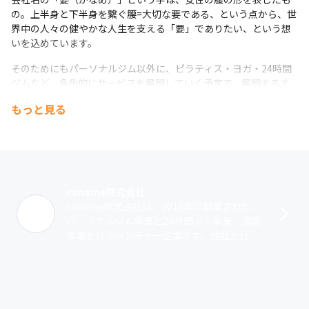
の。上半身と下半身を繋ぐ腰=大切な要である、という点から、世
界中の人々の健やかな人生を支える「要」でありたい、という想
いを込めています。
そのためにもパーソナルジム以外に、ピラティス・ヨガ・24時間
ジムなど、多角的にサービスを展開していく予定で、展開するす
べての業態に通用するヘルスケアアプリの開発を行います。
もっと見る
caname株式会社
caname株式会社は、2018年に創業された、
パーソナルジム事業と24時間ジム事業、通販
事業を行うベンチャー企業です。他社と比較
して無理なく続けられる手頃な価格設定と負
担の少ない指導が当社のパーソナ･･･