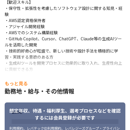
【歓迎スキル】

・保守性・拡張性を考慮したソフトウェア設計に関する知見・経
験

・AWS認定資格保持者

・アジャイル開発経験

・AWSでのシステム構築経験

・GitHub Copilot、Cursor、ChatGPT、Claude等の生成AIツー
ルを活用した開発 

・技術的好奇心が旺盛で、新しい技術や設計手法を積極的に学
習・実践する意欲のある方

・生成AIツールを開発プロセスに効果的に取り入れ、生産性向上
に貢献できる方
【求める人物像】

もっと見る
・体を動かす事が好き

勤務地・給与・その他情報
・トレーニングジム（パーソナル含む）で通った事がある、これ
から通いたいと考えている方

・自律的に課題を発見し、解決に向けて行動できる方

想定年収、待遇・福利厚生、
選考プロセスなどを確認
・AIとの協働を通じて、より創造的で効率的な問題解決を実現で
勤務地
きる方

するには会員登録が必要です
・向上心がある方

・能力が高いのに、くすぶっている方
利用規約
、
レバテックID利用規約
、
レバレジーズグループ・プライバシ