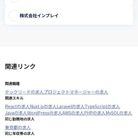
株式会社インプレイ
関連リンク
関連職種
テックリード
の求人
プロジェクトマネージャー
の求人
関連スキル
React
の求人
Nuxt.js
の求人
Laravel
の求人
TypeScript
の求人
Java
の求人
WordPress
の求人
AWS
の求人
PHP
の求人
MySQL
の求人
同じ勤務地の求人
東京都
の求人
同じ年収帯の求人