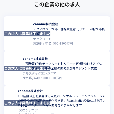
この企業の他の求人
caname株式会社
テクノロジー本部 開発責任者【リモート可/本部長
この求人は募集終了しました
こ
候補】
テックリード
東京都
年収 :
900
-
1300
万円
caname株式会社
【開発責任者/テックリード】リモート可/顧客向けアプリ、
この求人は募集終了しました
こ
社内システム、HP等全般の開発及びマネジメント業務
フルスタックエンジニア
東京都
年収 :
900
-
1300
万円
caname株式会社
100店舗以上を展開する人気パーソナルトレーニングジム！ジム
の予約や健康管理を一元化できる、React NativeやNestJSを用い
この求人は募集終了しました
こ
た自社アプリケーション開発をおまかせします
iOSエンジニア