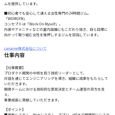
ムを提供しています。
■初心者でも安心して通える女性専門の24時間ジム。
「WOMGYM」

コンセプトは「Work On Myself」。

内装やアメニティなどの室内設備にもこだわり抜き、自ら目標に
向かって取り組む女性を後押しするジムを目指しています。
caname株式会社について
仕事内容
【仕事概要】

プロダクト開発の中核を担う技術リーダーとして、

対話を通じてエンジニアリングを導き、組織に成果をもたらして
いただきます。

開発チームにおける技術的な意思決定とチーム運営の双方を支
え、

事業成長に貢献していただきます。
【ポイント】

■基幹システム、Webシステム、アプリ、HPまで網羅的にシステ