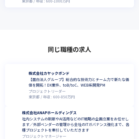
東京都
年収 :
600
-
1000
万円
同じ職種の求人
株式会社カヤックボンド
【面白法人グループ】総合的な技術力とチーム力で新たな価
値を開拓！DX案件、toB/toC、WEB系開発PM
プロジェクトリーダー
東京都
年収 :
600
-
850
万円
株式会社ANAPホールディングス
社内システムの刷新やAI活用などのIT戦略の企画立案をお任せし
ます／外部ベンダーの管理から全社のITガバナンス強化まで、各
種プロジェクトを牽引していただきます
プロジェクトマネージャー