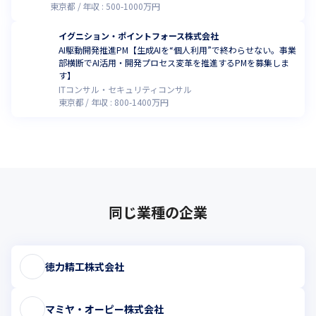
東京都
年収 :
500
-
1000
万円
イグニション・ポイントフォース株式会社
AI駆動開発推進PM【生成AIを“個人利用”で終わらせない。事業
部横断でAI活用・開発プロセス変革を推進するPMを募集しま
す】
ITコンサル・セキュリティコンサル
東京都
年収 :
800
-
1400
万円
同じ業種の企業
徳力精工株式会社
マミヤ・オーピー株式会社