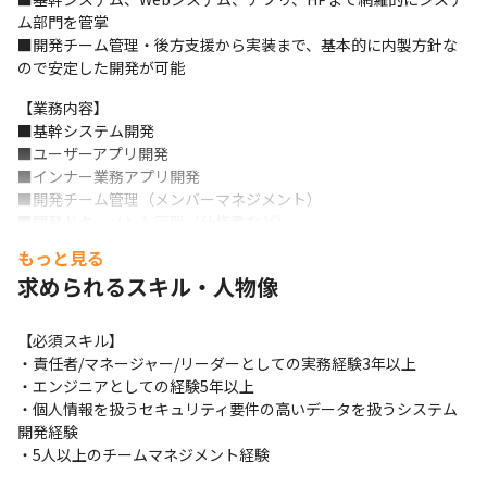
ム部門を管掌

■開発チーム管理・後方支援から実装まで、基本的に内製方針な
ので安定した開発が可能
【業務内容】

■基幹システム開発

■ユーザーアプリ開発

■インナー業務アプリ開発

■開発チーム管理（メンバーマネジメント）

■開発ドキュメント管理（仕様書など）

■システム運用・インシデント対応

もっと見る
■他部署折衝、経営層への報告業務
求められるスキル・人物像
【開発環境】

■フロントエンド：TypeScript

【必須スキル】

■バックエンド：TypeScript

・責任者/マネージャー/リーダーとしての実務経験3年以上

■ユーザーアプリ：ReactNative

・エンジニアとしての経験5年以上

■HP：Next.js、WordPress

・個人情報を扱うセキュリティ要件の高いデータを扱うシステム
■Webアプリケーション：Hono、Laravel

開発経験

■インフラ：AWS、Neon

・5人以上のチームマネジメント経験
■その他：GitHub、Auth0