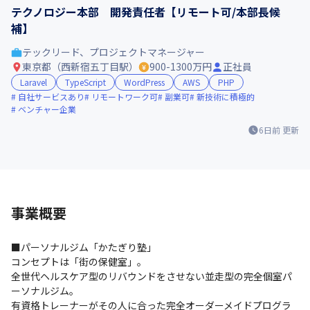
テクノロジー本部 開発責任者【リモート可/本部長候
補】
テックリード、プロジェクトマネージャー
東京都（西新宿五丁目駅）
900-1300万円
正社員
Laravel
TypeScript
WordPress
AWS
PHP
自社サービスあり
リモートワーク可
副業可
新技術に積極的
ベンチャー企業
6日前
更新
事業概要
■パーソナルジム「かたぎり塾」

コンセプトは「街の保健室」。

全世代ヘルスケア型のリバウンドをさせない並走型の完全個室パ
ーソナルジム。

有資格トレーナーがその人に合った完全オーダーメイドプログラ